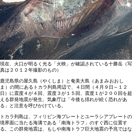
現在、火口が明るく光る「火映」が確認されている十勝岳（写
真は２０１２年撮影のもの）
鹿児島県の屋久島（やくしま）と奄美大島
（あまみおおし
ま
）
の間にあるトカラ列島周辺で、４日間（４月９日～１２
日）に震度４が４回、震度３が１５回、震度１が２００回を超
える群発地震が発生。気象庁は「今後も揺れが続く恐れがあ
る」と注意を呼びかけている。
トカラ列島は、フィリピン海プレートとユーラシアプレートの
境界面に当たる海溝である「南海トラフ」のすぐ西に位置す
る。この群発地震は、もしや南海トラフ巨大地震の予兆ではな