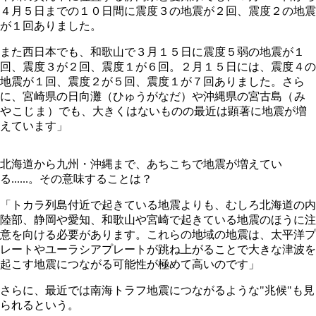
４月５日までの１０日間に震度３の地震が２回、震度２の地震
が１回ありました。
また西日本でも、和歌山で３月１５日に震度５弱の地震が１
回、震度３が２回、震度１が６回。２月１５日には、震度４の
地震が１回、震度２が５回、震度１が７回ありました。さら
に、宮崎県の日向灘（ひゅうがなだ）や沖縄県の宮古島
（み
やこじま）
でも、大きくはないものの最近は顕著に地震が増
えています」
北海道から九州・沖縄まで、あちこちで地震が増えてい
る......。その意味することは？
「トカラ列島付近で起きている地震よりも、むしろ北海道の内
陸部、静岡や愛知、和歌山や宮崎で起きている地震のほうに注
意を向ける必要があります。これらの地域の地震は、太平洋プ
レートやユーラシアプレートが跳ね上がることで大きな津波を
起こす地震につながる可能性が極めて高いのです」
さらに、最近では南海トラフ地震につながるような"兆候"も見
られるという。