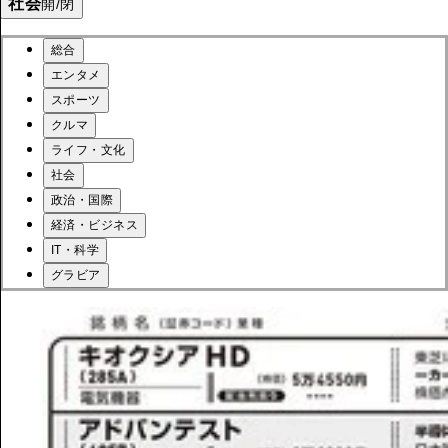
社会
開/閉
総合
エンタメ
スポーツ
クルマ
ライフ・文化
社会
政治・国際
経済・ビジネス
IT・科学
グラビア