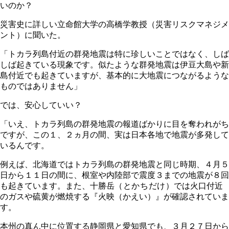
いのか？
災害史に詳しい立命館大学の高橋学教授（災害リスクマネジメ
ント）に聞いた。
「トカラ列島付近の群発地震は特に珍しいことではなく、しば
しば起きている現象です。似たような群発地震は伊豆大島や新
島付近でも起きていますが、基本的に大地震につながるような
ものではありません」
では、安心していい？
「いえ、トカラ列島の群発地震の報道ばかりに目を奪われがち
ですが、この１、２ヵ月の間、実は日本各地で地震が多発して
いるんです。
例えば、北海道ではトカラ列島の群発地震と同じ時期、４月５
日から１１日の間に、根室や内陸部で震度３までの地震が８回
も起きています。また、十勝岳
（とかちだけ）
では火口付近
のガスや硫黄が燃焼する『火映（かえい）』が確認されていま
す。
本州の真ん中に位置する静岡県と愛知県でも、３月２７日から