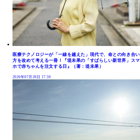
医療テクノロジーが「一線を越えた」現代で、命との向き合い
方を改めて考える一冊！『堤未果の「すばらしい新世界」スマ
ホで赤ちゃんを注文する日』（著：堤未果）
2026年07月28日 17:30