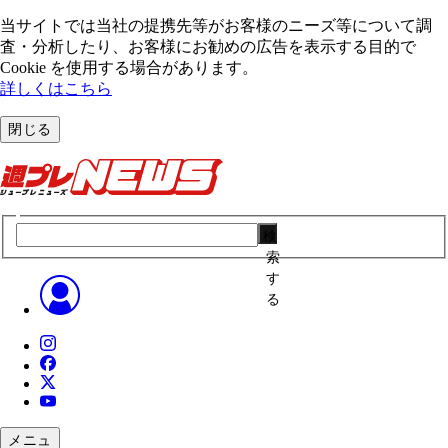
当サイトでは当社の提携先等がお客様のニーズ等について調
査・分析したり、お客様にお勧めの広告を表⽰する⽬的で
Cookie を使⽤する場合があります。
詳しくはこちら
閉じる
検
索
す
る
メニュ