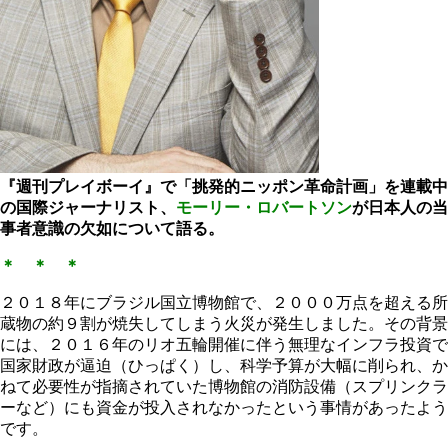
『週刊プレイボーイ』で「挑発的ニッポン革命計画」を連載中
の国際ジャーナリスト、
モーリー・ロバートソン
が日本人の
当
事者意識
の欠如について語る。
＊ ＊ ＊
２０１８年にブラジル国立博物館で、２０００万点を超える所
蔵物の約９割が焼失してしまう火災が発生しました。その背景
には、２０１６年のリオ五輪開催に伴う無理なインフラ投資で
国家財政が逼迫（ひっぱく）し、科学予算が大幅に削られ、か
ねて必要性が指摘されていた博物館の消防設備（スプリンクラ
ーなど）にも資金が投入されなかったという事情があったよう
です。