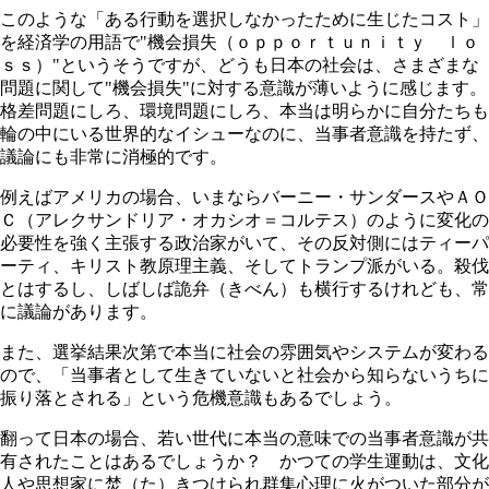
このような「ある行動を選択しなかったために生じたコスト」
を経済学の用語で"機会損失（ｏｐｐｏｒｔｕｎｉｔｙ ｌｏ
ｓｓ）"というそうですが、どうも日本の社会は、さまざまな
問題に関して"機会損失"に対する意識が薄いように感じます。
格差問題にしろ、環境問題にしろ、本当は明らかに自分たちも
輪の中にいる世界的なイシューなのに、当事者意識を持たず、
議論にも非常に消極的です。
例えばアメリカの場合、いまならバーニー・サンダースやＡＯ
Ｃ（アレクサンドリア・オカシオ＝コルテス）のように変化の
必要性を強く主張する政治家がいて、その反対側にはティーパ
ーティ、キリスト教原理主義、そしてトランプ派がいる。殺伐
とはするし、しばしば詭弁（きべん）も横行するけれども、常
に議論があります。
また、選挙結果次第で本当に社会の雰囲気やシステムが変わる
ので、「当事者として生きていないと社会から知らないうちに
振り落とされる」という危機意識もあるでしょう。
翻って日本の場合、若い世代に本当の意味での当事者意識が共
有されたことはあるでしょうか？ かつての学生運動は、文化
人や思想家に焚（た）きつけられ群集心理に火がついた部分が