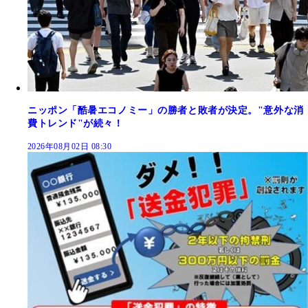
ニッポン「酷暑エコノミー」の勝者と敗者が決定。"意外な消
費トレンド"が続々！
2026年08月02日 08:30