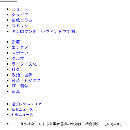
ニュース
グラビア
連載コラム
コミック
キン肉マン
新しいウィンドウで開く
新着
エンタメ
スポーツ
クルマ
ライフ・文化
社会
政治・国際
経済・ビジネス
IT・科学
写真
週プレNEWS TOP
新着ニュース
社会ニュース
今や社会に対する当事者意識の欠如は「機会損失」そのものだ