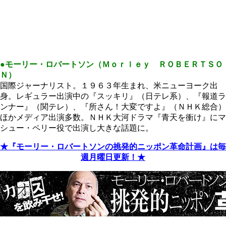
●モーリー・ロバートソン（Ｍｏｒｌｅｙ ＲＯＢＥＲＴＳＯ
Ｎ）
国際ジャーナリスト。１９６３年生まれ、米ニューヨーク出
身。レギュラー出演中の『スッキリ』（日テレ系）、『報道ラ
ンナー』（関テレ）、『所さん！大変ですよ』（ＮＨＫ総合）
ほかメディア出演多数。ＮＨＫ大河ドラマ『青天を衝け』にマ
シュー・ペリー役で出演し大きな話題に。
★『モーリー・ロバートソンの挑発的ニッポン革命計画』は毎
週月曜日更新！★