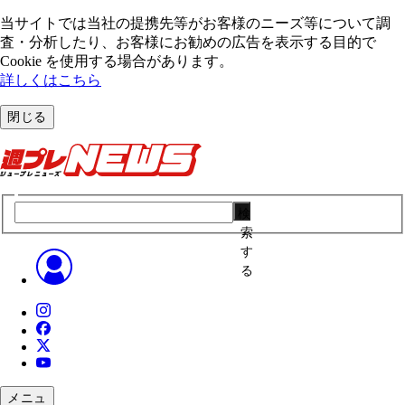
当サイトでは当社の提携先等がお客様のニーズ等について調
査・分析したり、お客様にお勧めの広告を表⽰する⽬的で
Cookie を使⽤する場合があります。
詳しくはこちら
閉じる
検
索
す
る
メニュ