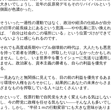
大きいでしょうし、近年の反原発デモもそのリバイバルという
側面が色濃かった。
そういった一過性の運動ではなく、政治や経済の仕組みが自分
の日常の延長線上にあるという意識――やや乱暴に言い換えれ
ば、「自分は社会のこの場所にいる」という位置づけができて
いないように感じられるのです。
それでも高度成長期やバブル崩壊前の時代は、大人たちも悪意
を持って若者を消費したり、搾取したりはしなかったかもしれ
ません。しかし、いま世界中を覆うイシューに先送りは通用し
ません。政治家も、資本主義の勝者も、自らの利益を優先す
る。
一見あなたと無関係に見えても、目の前の利益を優先するあま
り環境や人権をおろそかにし、結果的にあなたの未来からさま
ざまなものを搾取している人々はたくさんいます。
かといって、投票行動で自民党を大きく変えられる気はしない
し、今の野党に政権を任せる気もない――そんな人も多いでし
ょう。しかし、"半径１ｍの行動変容"にも大きな意味がありま