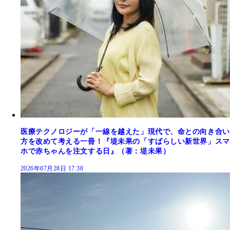
医療テクノロジーが「一線を越えた」現代で、命との向き合い
方を改めて考える一冊！『堤未果の「すばらしい新世界」スマ
ホで赤ちゃんを注文する日』（著：堤未果）
2026年07月28日 17:30