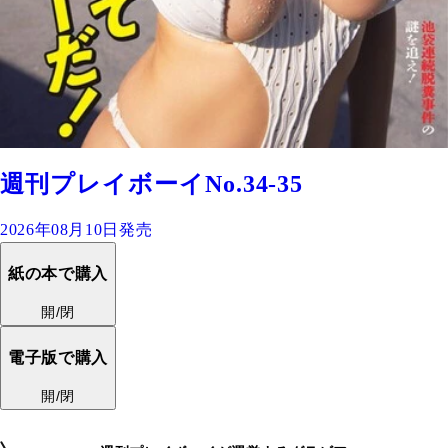
週刊プレイボーイNo.34-35
2026年08月10日発売
紙の本で購入
開/閉
電子版で購入
開/閉