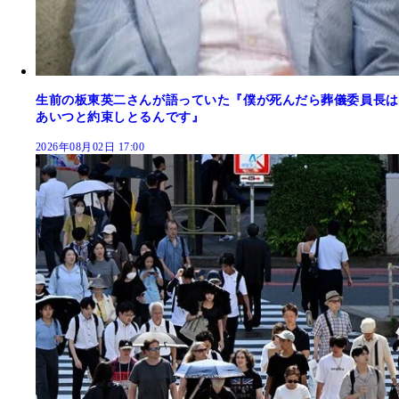
生前の板東英二さんが語っていた『僕が死んだら葬儀委員長は
あいつと約束しとるんです』
2026年08月02日 17:00