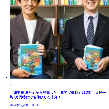
6
『四季報 夏号』から発掘した「激アツ銘柄」25選!! 日経平
均7万円時代でも伸びしろ十分！
2026年07月31日 06:30