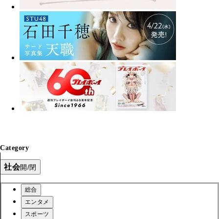
Category
社会
開/閉
総合
エンタメ
スポーツ