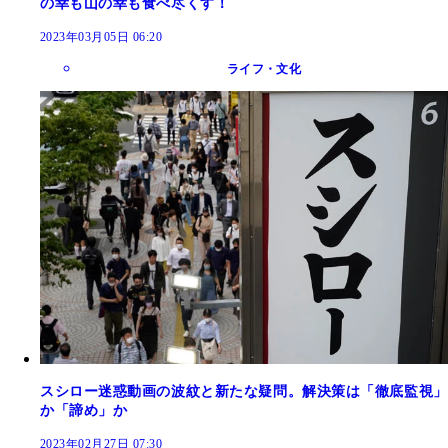
の幸も山の幸も食べ尽くす！
2023年03月05日 06:20
ライフ・文化
スシロー迷惑動画の波紋と新たな疑問。解決策は「徹底監視」
か「諦め」か
2023年02月27日 07:30