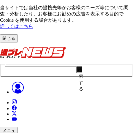
当サイトでは当社の提携先等がお客様のニーズ等について調
査・分析したり、お客様にお勧めの広告を表⽰する⽬的で
Cookie を使⽤する場合があります。
詳しくはこちら
閉じる
検
索
す
る
メニュ