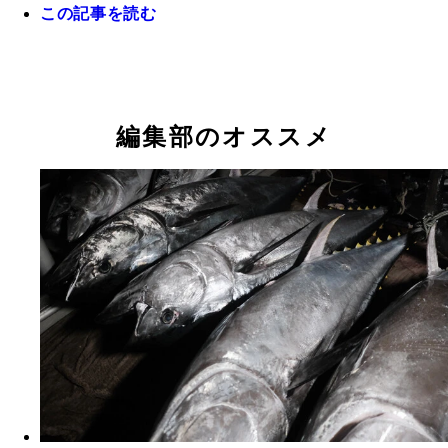
この記事を読む
「おふろcafe白寿の湯」（埼玉県神川町）の副支配
サバ養殖を提案した鎌田奈津実さん。基本的にはほ
編集部のオススメ
とりで管理しているそう。「バリバリ文系」だった
め、養殖とは無縁だったが今ではサバのとりこに