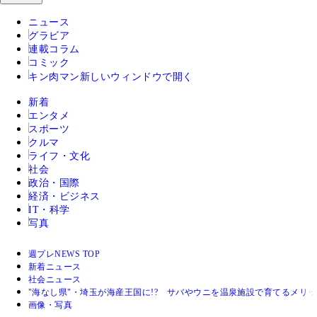
ニュース
グラビア
連載コラム
コミック
キン肉マン
新しいウィンドウで開く
新着
エンタメ
スポーツ
クルマ
ライフ・文化
社会
政治・国際
経済・ビジネス
IT・科学
写真
週プレNEWS TOP
新着ニュース
社会ニュース
"海なし県"・埼玉が海産王国に!? サバやウニを温泉施設で育てるメリ
画像・写真