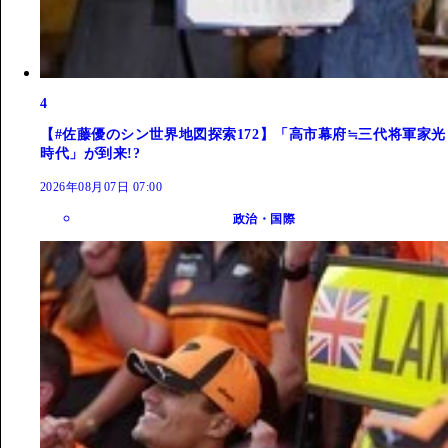
4
【#佐藤優のシン世界地図探索172】「高市幕府≒三代将軍家光
時代」が到来!?
2026年08月07日 07:00
政治・国際