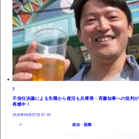
2
不信任決議による失職から復活も兵庫県・斉藤知事への批判が
再燃中！
2026年08月07日 07:30
政治・国際