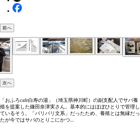
前へ
世界的にこの30年で養殖が急増。一方で日本の漁
約20tの水槽ふたつを利用しサバの養殖を行なう。
一日2回のエサやりの際には150匹ほどのサバが泳
出荷目安サイズ300gを優に超える341gのサバも
殖業の生産量は、40年で3分の1にまで減少。1990
入る水槽以外にも、人工海水をつくるための水槽や
「天然温泉 森のせせらぎ なごみ」の館内で実験
ウニは魚と違い泳がないため、水深10㎝程度で育
激減は、海外漁場からの撤退やマイワシの激減など
テリアで濾過するための装置などが並ぶ
飼育したウニ。エサにはメインの海藻のほか、久喜
るそう。積み上げれば高密度で養殖できると期待を
な理由だが、その後も環境変化などで緩やかに減少
次へ
特産物である梨などを使用したが、あまり風味は感
る
た欧米では環境に配慮した水産物が求められており
れなかったそう
境負荷の低い「閉鎖循環式陸上養殖」が注目されて
「おふろcafe白寿の湯」（埼玉県神川町）の副支配人でサバ養
殖を提案した鎌田奈津実さん。基本的にはほぼひとりで管理し
ているそう。「バリバリ文系」だったため、養殖とは無縁だっ
たが今ではサバのとりこにかつ...