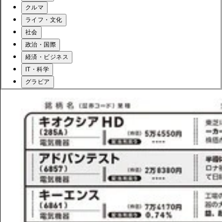
クルマ
ライフ・文化
社会
政治・国際
経済・ビジネス
IT・科学
グラビア