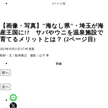
2ページ目
【画像・写真】"海なし県"・埼玉が海
産王国に!? サバやウニを温泉施設で
育てるメリットとは？ (2ページ目)
2023年03月11日 07:00 更新
取材・文／鯨井隆正 撮影／山下 隼
社会
前へ
次へ