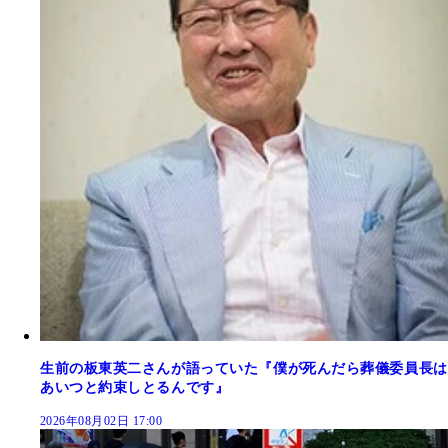
生前の板東英二さんが語っていた『僕が死んだら葬儀委員長は
あいつと約束しとるんです』
2026年08月02日 17:00