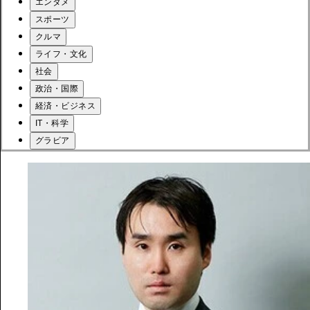
エンタメ
スポーツ
クルマ
ライフ・文化
社会
政治・国際
経済・ビジネス
IT・科学
グラビア