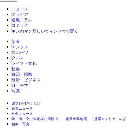
ニュース
グラビア
連載コラム
コミック
キン肉マン
新しいウィンドウで開く
新着
エンタメ
スポーツ
クルマ
ライフ・文化
社会
政治・国際
経済・ビジネス
IT・科学
写真
週プレNEWS TOP
新着ニュース
社会ニュース
陸・海・空で大規模に展開中！ 能登半島地震、「携帯キャリア」の災
画像・写真