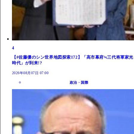
4
【#佐藤優のシン世界地図探索172】「高市幕府≒三代将軍家光
時代」が到来!?
2026年08月07日 07:00
政治・国際