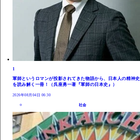
1
軍師というロマンが投影されてきた物語から、日本人の精神史
を読み解く一冊！（呉座勇一著『軍師の日本史』）
2026年08月04日 06:30
社会