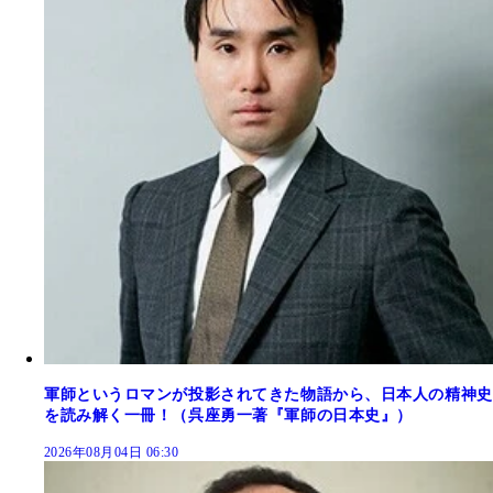
軍師というロマンが投影されてきた物語から、日本人の精神史
を読み解く一冊！（呉座勇一著『軍師の日本史』）
2026年08月04日 06:30