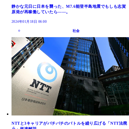
静かな元日に日本を襲った、M7.6能登半島地震でもしも志賀
原発が再稼働していたら――。
2024年01月18日 06:00
社会
NTTと3キャリアがバチバチのバトルを繰り広げる「NTT法廃
止」超速解説