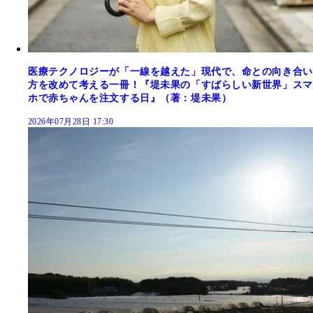
医療テクノロジーが「一線を越えた」現代で、命との向き合い
方を改めて考える一冊！『堤未果の「すばらしい新世界」スマ
ホで赤ちゃんを注文する日』（著：堤未果）
2026年07月28日 17:30