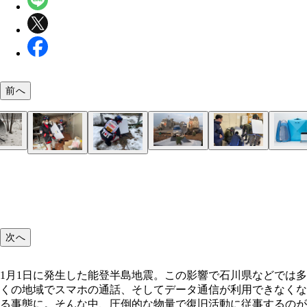
前へ
衛星回線をはじめとする各種通信設備を搭載し、震
破損した地上の基地局機能を補う船上基地局。こち
ドコモとau、それらのサブブランドやMVNOの電
を洋上から発信して沿岸部をカバー。普段はバッチ
のライバル関係の両社が、最強タッグを結成！
圏内・圏外エリアだけでなく「無料衛星携帯電話サ
ソフトバンクが提供するポータブル水再生プラント
移動基地局車のアンテナ
ソフトバンクは有線給電ドローン無線中継システム
有線給電ドローン無線中継システム
NTTドコモの移動基地局車や各種機材などは海上
ソフトバンクが提供するポータブル水再生プラント
KDDI、ソフトバンクが提供したStarlink端末は自
船上基地局
ス」「無料Wi-Fi」「無料充電サービス」などのリ
入！ ドローンに光ファイバーケーブルを接続する
のLCACに搭載されて現地入り
過した排水を循環させることで水道がない場所でも
DMATと共同で避難所へ配布され、各キャリアのス
船上基地局
4キャリア共に移動基地局車が能登半島に集結中。K
KDDIとソフトバンクは計500台前後、衛星回線で
衛星回線「Starlink」
イムの情報を確認することができる。これらは【＊
で、上空で電波を中継させることが可能。ドローン
でシャワーを設置できる新機材「WOTA BOX」の
フたちによって被災者の皆さんが利用できるように
は40台近い車両を石川県へ緊急派遣。普段は大規
Starlink端末を避難所などに提供している。こちらのW
＊（キャリア名） 復旧エリアマップ】で検索する
電源も有線接続されており、4日間以上も上空から
ット。こちらはソフトバンクが販売する製品で、同
ッティング。Starlinkは自衛隊などにも提供されて
ントの通信環境をサポートするための車両だが、災
電波は、それぞれのキャリア契約者以外でも利用可
で最短で表示可能。あらかじめブラウザのお気に入
中継を行なえる最新機材
被災地へ提供中だ。これは災害アイテムとして超優
でも大いに活躍。写真はKDDIのStarlink搭載型の
そしてNTTドコモは「ドコモ公衆ケータイ」とし
登録しておくことで、もしものときに迷わず確認で
次へ
地局車
もが無料で利用できるフィーチャーフォン、スマー
すよ！
各キャリア、能登半島地震の義援金サービスを行な
ォンの避難所への提供を開始している
おり、キャリアの通信料金と合算して支払いできる
1月1日に発生した能登半島地震。この影響で石川県などでは多
ャリア決済」に対応。また、各キャリア共にそれぞ
くの地域でスマホの通話、そしてデータ通信が利用できなくな
ポイントでの支払いも可能だ。キャリアと契約中の
る事態に。そんな中、圧倒的な物量で復旧活動に従事するのが