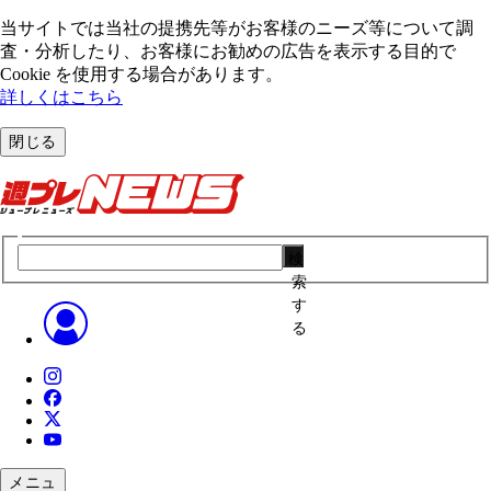
当サイトでは当社の提携先等がお客様のニーズ等について調
査・分析したり、お客様にお勧めの広告を表⽰する⽬的で
Cookie を使⽤する場合があります。
詳しくはこちら
閉じる
検
索
す
る
メニュ