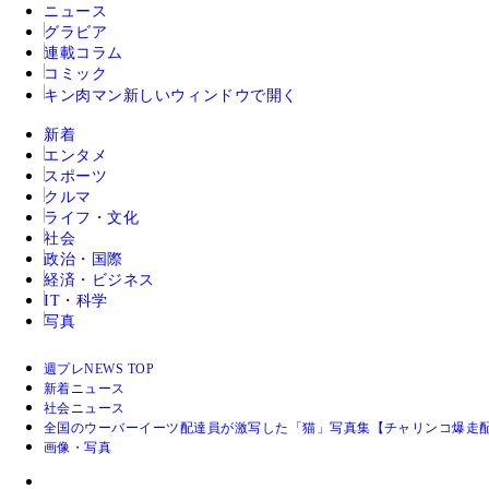
ニュース
グラビア
連載コラム
コミック
キン肉マン
新しいウィンドウで開く
新着
エンタメ
スポーツ
クルマ
ライフ・文化
社会
政治・国際
経済・ビジネス
IT・科学
写真
週プレNEWS TOP
新着ニュース
社会ニュース
全国のウーバーイーツ配達員が激写した「猫」写真集【チャリンコ爆走
画像・写真