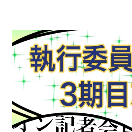
東京都江東区にて
愛知県名古屋市にて
群馬県太田市にて
長崎県長崎市にて
ウーバーイーツ組合のスラック上に委員長権限で「