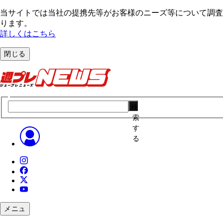
当サイトでは当社の提携先等がお客様のニーズ等について調査・
ります。
詳しくはこちら
閉じる
検
索
す
る
メニュ