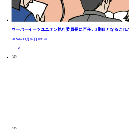
ウーバーイーツユニオン執行委員長に再任。3期目となるこれ
2024年11月07日 09:30
広島県広島市にて
京都府京都市にて
大阪府大阪市にて
富山県高岡市にて
岡山県岡山市にて
東京都江戸川区にて
東京都港区にて
東京都中央区にて
静岡県沼津市にて