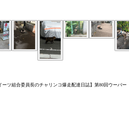
ーツ組合委員長のチャリンコ爆走配達日誌】第80回ウーバー