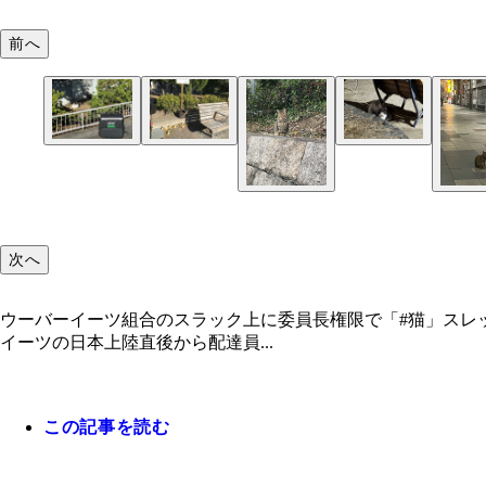
前へ
次へ
ウーバーイーツ組合のスラック上に委員長権限で「#猫」スレ
イーツの日本上陸直後から配達員...
この記事を読む