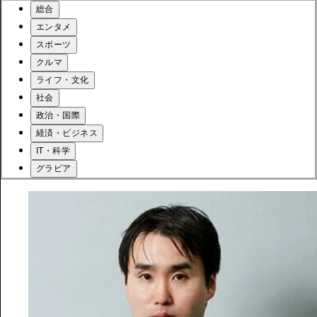
総合
エンタメ
スポーツ
クルマ
ライフ・文化
社会
政治・国際
経済・ビジネス
IT・科学
グラビア