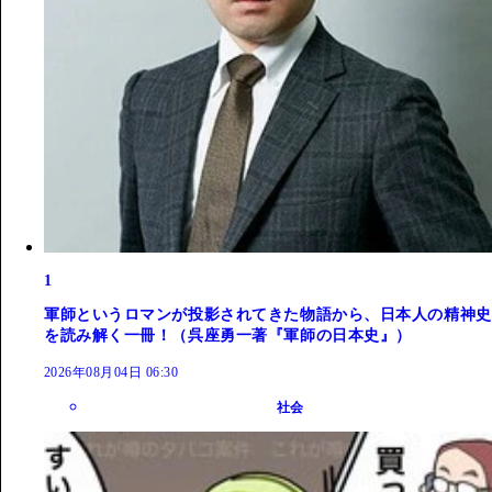
1
軍師というロマンが投影されてきた物語から、日本人の精神史
を読み解く一冊！（呉座勇一著『軍師の日本史』）
2026年08月04日 06:30
社会