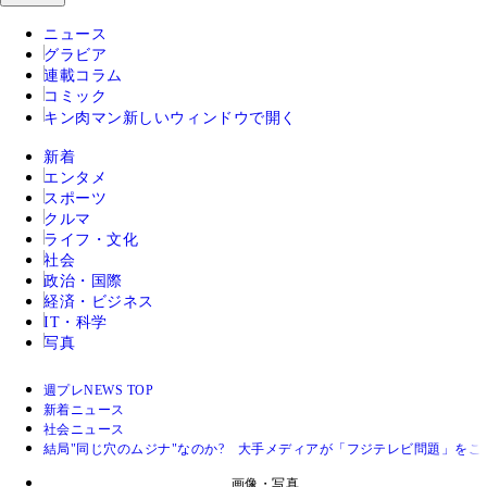
ニュース
グラビア
連載コラム
コミック
キン肉マン
新しいウィンドウで開く
新着
エンタメ
スポーツ
クルマ
ライフ・文化
社会
政治・国際
経済・ビジネス
IT・科学
写真
週プレNEWS TOP
新着ニュース
社会ニュース
結局"同じ穴のムジナ"なのか? 大手メディアが「フジテレビ問題」を
画像・写真