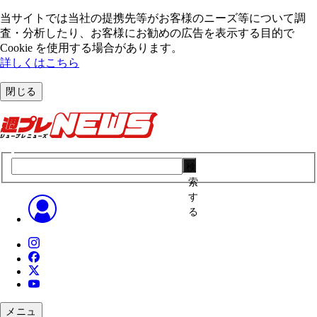
当サイトでは当社の提携先等がお客様のニーズ等について調
査・分析したり、お客様にお勧めの広告を表⽰する⽬的で
Cookie を使⽤する場合があります。
詳しくはこちら
閉じる
検
索
す
る
メニュ