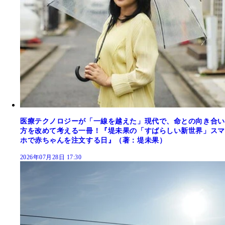
医療テクノロジーが「一線を越えた」現代で、命との向き合い
方を改めて考える一冊！『堤未果の「すばらしい新世界」スマ
ホで赤ちゃんを注文する日』（著：堤未果）
2026年07月28日 17:30