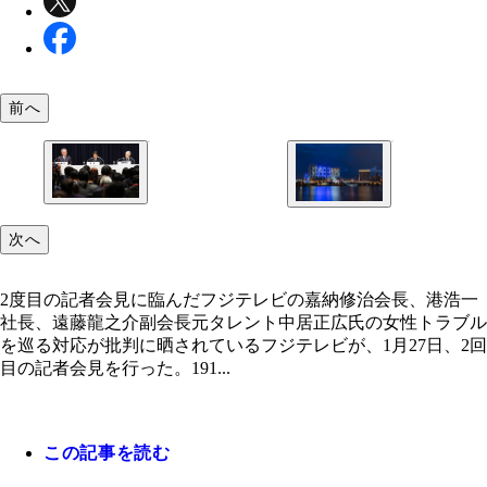
前へ
2度目の記者会見に臨んだフジテレビの嘉納修治会
フジテレビは開局以来の危機を抜け出すことができ
浩一社長、遠藤龍之介副会長
次へ
か‥‥
2度目の記者会見に臨んだフジテレビの嘉納修治会長、港浩一
社長、遠藤龍之介副会長元タレント中居正広氏の女性トラブル
を巡る対応が批判に晒されているフジテレビが、1月27日、2回
目の記者会見を行った。191...
この記事を読む