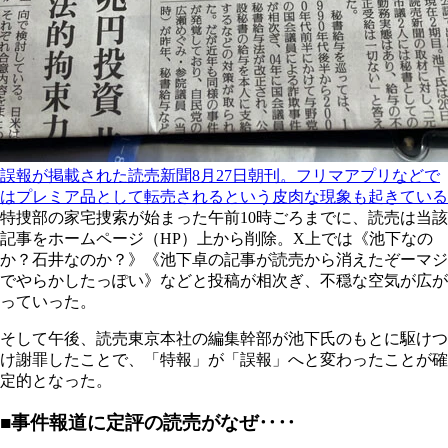
誤報が掲載された読売新聞8月27日朝刊。フリマアプリなどで
はプレミア品として転売されるという皮肉な現象も起きている
特捜部の家宅捜索が始まった午前10時ごろまでに、読売は当該
記事をホームページ（HP）上から削除。X上では《池下なの
か？石井なのか？》《池下卓の記事が読売から消えたぞーマジ
でやらかしたっぽい》などと投稿が相次ぎ、不穏な空気が広が
っていった。
そして午後、読売東京本社の編集幹部が池下氏のもとに駆けつ
け謝罪したことで、「特報」が「誤報」へと変わったことが確
定的となった。
■事件報道に定評の読売がなぜ‥‥