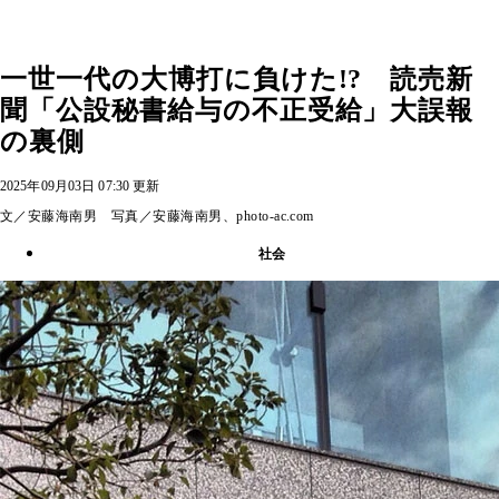
一世一代の大博打に負けた!? 読売新
聞「公設秘書給与の不正受給」大誤報
の裏側
2025年09月03日 07:30 更新
文／安藤海南男 写真／安藤海南男、photo-ac.com
社会