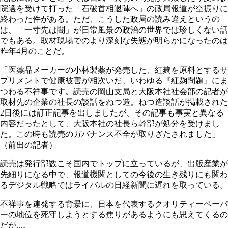
院選を受けて打った「石破首相退陣へ」の政局報道が空振りに
終わった件がある。ただ、こうした政局の読み違えというの
は、「一寸先は闇」が日常風景の政治の世界では珍しくない話
でもある。取材現場でのより深刻な失態が明らかになったのは
昨年4月のことだ。
「医薬品メーカーの小林製薬が発売した、紅麹を原料とするサ
プリメントで健康被害が相次いだ、いわゆる『紅麹問題』にま
つわる不祥事です。読売の岡山支局と大阪本社社会部の記者が
取材先の企業の社長の談話をねつ造。ねつ造談話が掲載された
2日後には訂正記事を出しましたが、その記事も事実と異なる
内容だったとして、大阪本社の社長ら幹部が処分を受けまし
た。この時も読売のガバナンス不全が取りざたされました」
（前出の記者）
読売は発行部数こそ国内でトップに立っているが、出版産業が
先細りになる中で、報道機関としての今後の生き残りにも関わ
るデジタル戦略ではライバルの日経新聞に遅れを取っている。
不祥事を連発する背景に、日本を代表するクオリティーペーパ
ーの地位を死守しようとする焦りがあるようにも思えてくるの
だが...。