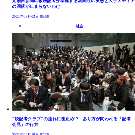
元朝日新聞の敏腕記者が暴露する新聞社の実態と大手メディア
の凋落が止まらないわけ
2022年08月02日 06:00
社会
"脱記者クラブ"の流れに歯止め!? あり方が問われる「記者
会見」の行方
2025年02月19日 07:30