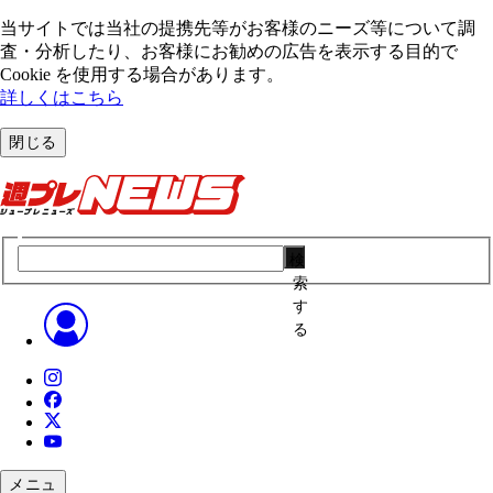
当サイトでは当社の提携先等がお客様のニーズ等について調
査・分析したり、お客様にお勧めの広告を表⽰する⽬的で
Cookie を使⽤する場合があります。
詳しくはこちら
閉じる
検
索
す
る
メニュ