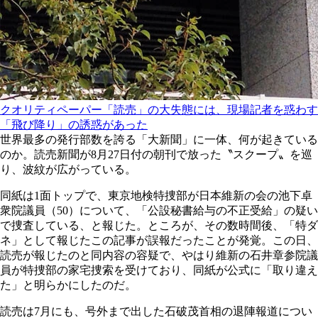
クオリティペーパー「読売」の大失態には、現場記者を惑わす
「飛び降り」の誘惑があった
世界最多の発行部数を誇る「大新聞」に一体、何が起きている
のか。読売新聞が8月27日付の朝刊で放った〝スクープ〟を巡
り、波紋が広がっている。
同紙は1面トップで、東京地検特捜部が日本維新の会の池下卓
衆院議員（50）について、「公設秘書給与の不正受給」の疑い
で捜査している、と報じた。ところが、その数時間後、「特ダ
ネ」として報じたこの記事が誤報だったことが発覚。この日、
読売が報じたのと同内容の容疑で、やはり維新の石井章参院議
員が特捜部の家宅捜索を受けており、同紙が公式に「取り違え
た」と明らかにしたのだ。
読売は7月にも、号外まで出した石破茂首相の退陣報道につい