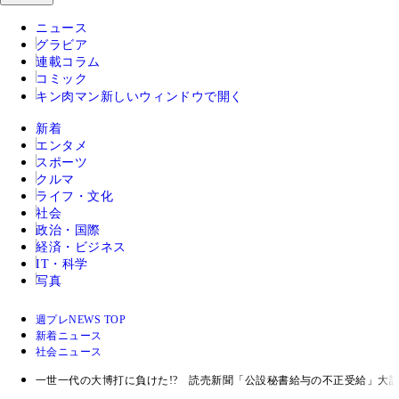
ニュース
グラビア
連載コラム
コミック
キン肉マン
新しいウィンドウで開く
新着
エンタメ
スポーツ
クルマ
ライフ・文化
社会
政治・国際
経済・ビジネス
IT・科学
写真
週プレNEWS TOP
新着ニュース
社会ニュース
一世一代の大博打に負けた!? 読売新聞「公設秘書給与の不正受給」大