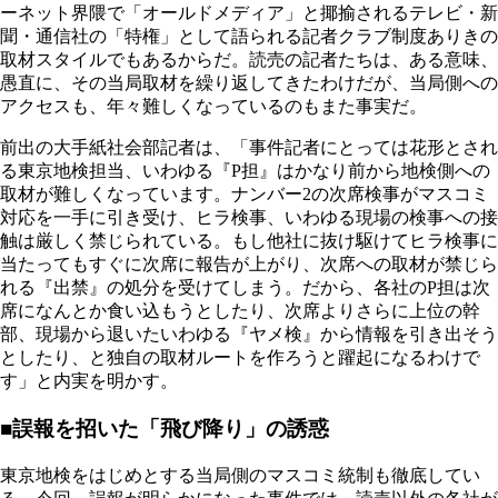
ーネット界隈で「オールドメディア」と揶揄されるテレビ・新
聞・通信社の「特権」として語られる記者クラブ制度ありきの
取材スタイルでもあるからだ。読売の記者たちは、ある意味、
愚直に、その当局取材を繰り返してきたわけだが、当局側への
アクセスも、年々難しくなっているのもまた事実だ。
前出の大手紙社会部記者は、「事件記者にとっては花形とされ
る東京地検担当、いわゆる『P担』はかなり前から地検側への
取材が難しくなっています。ナンバー2の次席検事がマスコミ
対応を一手に引き受け、ヒラ検事、いわゆる現場の検事への接
触は厳しく禁じられている。もし他社に抜け駆けてヒラ検事に
当たってもすぐに次席に報告が上がり、次席への取材が禁じら
れる『出禁』の処分を受けてしまう。だから、各社のP担は次
席になんとか食い込もうとしたり、次席よりさらに上位の幹
部、現場から退いたいわゆる『ヤメ検』から情報を引き出そう
としたり、と独自の取材ルートを作ろうと躍起になるわけで
す」と内実を明かす。
■誤報を招いた「飛び降り」の誘惑
東京地検をはじめとする当局側のマスコミ統制も徹底してい