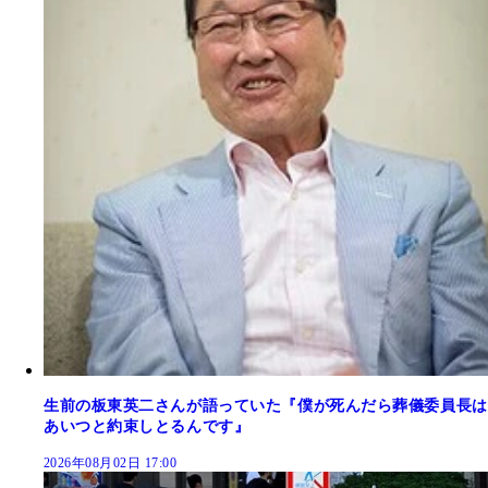
生前の板東英二さんが語っていた『僕が死んだら葬儀委員長は
あいつと約束しとるんです』
2026年08月02日 17:00