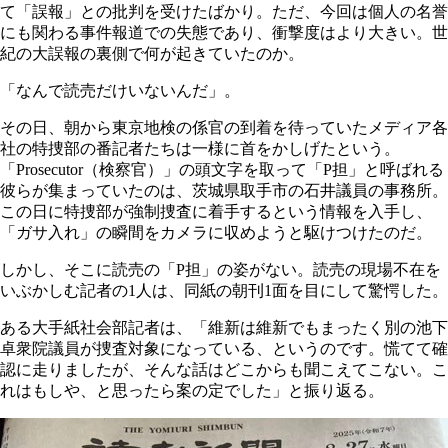
て「誤報」との批判を受けたばかり。ただ、今回は個人の名誉
にも関わる事件報道での失態であり、衝撃度はより大きい。世
紀の大誤報の裏側で何が起きていたのか。
「なんで読売だけいないんだ」。
その日、朝から東京地検の係官の到着を待っていたメディア各
社の特捜部の番記者たちは一様に首をかしげたという。
「Prosecutor（検察官）」の頭文字を取って「P担」と呼ばれる
彼らが集まっていたのは、茨城県取手市の石井議員の事務所。
この日に特捜部が強制捜査に着手するという情報を入手し、
「ガサ入れ」の瞬間をカメラに収めようと駆けつけたのだ。
しかし、そこに読売の「P担」の姿がない。読売の現場不在を
いぶかしむ記者の1人は、同紙の朝刊1面を目にして驚愕した。
ある大手紙社会部記者は、「維新は維新でもまったく別の池下
卓衆院議員が捜査対象になっている、というのです。慌てて確
認に走りましたが、そんな話はどこからも聞こえてこない。こ
れはもしや、と思ったら案の定でした」と振り返る。