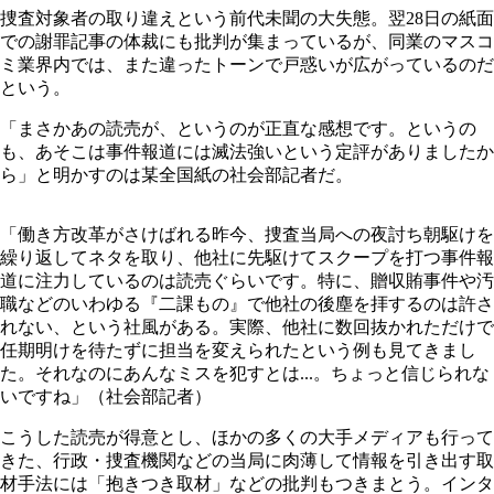
捜査対象者の取り違えという前代未聞の大失態。翌28日の紙面
での謝罪記事の体裁にも批判が集まっているが、同業のマスコ
ミ業界内では、また違ったトーンで戸惑いが広がっているのだ
という。
「まさかあの読売が、というのが正直な感想です。というの
も、あそこは事件報道には滅法強いという定評がありましたか
ら」と明かすのは某全国紙の社会部記者だ。
「働き方改革がさけばれる昨今、捜査当局への夜討ち朝駆けを
繰り返してネタを取り、他社に先駆けてスクープを打つ事件報
道に注力しているのは読売ぐらいです。特に、贈収賄事件や汚
職などのいわゆる『二課もの』で他社の後塵を拝するのは許さ
れない、という社風がある。実際、他社に数回抜かれただけで
任期明けを待たずに担当を変えられたという例も見てきまし
た。それなのにあんなミスを犯すとは...。ちょっと信じられな
いですね」（社会部記者）
こうした読売が得意とし、ほかの多くの大手メディアも行って
きた、行政・捜査機関などの当局に肉薄して情報を引き出す取
材手法には「抱きつき取材」などの批判もつきまとう。インタ