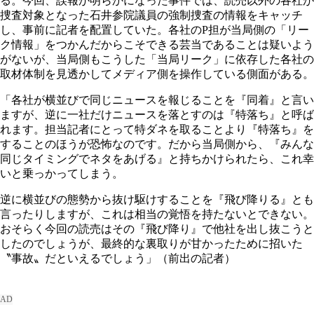
る。今回、誤報が明らかになった事件では、読売以外の各社が
捜査対象となった石井参院議員の強制捜査の情報をキャッチ
し、事前に記者を配置していた。各社のP担が当局側の「リー
ク情報」をつかんだからこそできる芸当であることは疑いよう
がないが、当局側もこうした「当局リーク」に依存した各社の
取材体制を見透かしてメディア側を操作している側面がある。
「各社が横並びで同じニュースを報じることを『同着』と言い
ますが、逆に一社だけニュースを落とすのは『特落ち』と呼ば
れます。担当記者にとって特ダネを取ることより『特落ち』を
することのほうが恐怖なのです。だから当局側から、『みんな
同じタイミングでネタをあげる』と持ちかけられたら、これ幸
いと乗っかってしまう。
逆に横並びの態勢から抜け駆けすることを『飛び降りる』とも
言ったりしますが、これは相当の覚悟を持たないとできない。
おそらく今回の読売はその『飛び降り』で他社を出し抜こうと
したのでしょうが、最終的な裏取りが甘かったために招いた
〝事故〟だといえるでしょう」（前出の記者）