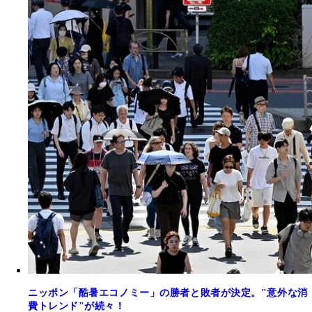
ニッポン「酷暑エコノミー」の勝者と敗者が決定。"意外な消
費トレンド"が続々！