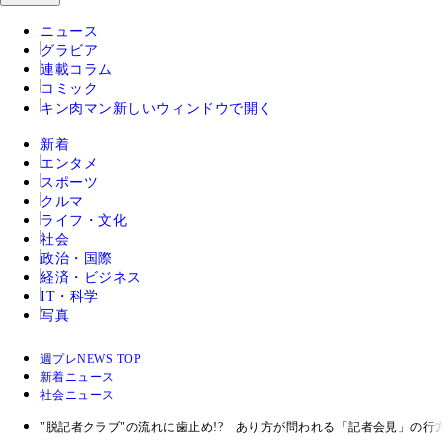
ニュース
グラビア
連載コラム
コミック
キン肉マン
新しいウィンドウで開く
新着
エンタメ
スポーツ
クルマ
ライフ・文化
社会
政治・国際
経済・ビジネス
IT・科学
写真
週プレNEWS TOP
新着ニュース
社会ニュース
"脱記者クラブ"の流れに歯止め!? あり方が問われる「記者会見」の行方