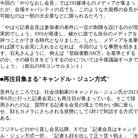
今回の「やりなおし会見」では191媒体ものメディアが集まっ
たが、会場キャパシティの点でも、このような大規模の会見が
可能なのは一部の大企業などに限られるだろう。
「やはり記者会見は参加者の条件に一定の制限を設けるのが現
実的でしょう。SNSが発達し、確かに誰でも自分のメディアを
持つことができる時代となりました。しかし、メディアを名乗
れば誰でも会見に入れるとなれば、今回のような事態を招きま
す。石丸さんように、例えば『登録者数100万』を基準とする
のか。その線引きをどうするのかについては今後議論すべきで
しょう」（前出のPRコンサルタント）
■再注目集まる"キャンドル・ジュン方式"
意外なところでは、社会活動家のキャンドル・ジュン氏が2023
年6月に行った記者会見にも再注目が集まっている。そこで採
用されたのは、質問する記者を会見の壇上で向かい側に座ら
せ、顔もカメラにさらされる状態にして1対1で対話する方式で
ある。
フジテレビのやり直し会見以降、Xでは「記者会見はキャンド
ル・ジュン方式一択」「記者も顔を出して正々堂々戦え」「冷