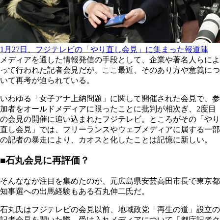
1月27日、フジテレビの「やり直し会見」に集まった報道陣
メディアを通した情報発信の手段として、企業や著名人らによ
って行われた記者会見だが、ここ最近、そのあり方や意義につ
いて再考が迫られている。
いわゆる「女子アナ上納問題」に関して開催された会見で、参
加者をオールドメディアに限ったことに批判が相次ぎ、2度目
の会見の開催に追い込まれたフジテレビ。ところがその「やり
直し会見」では、フリーランスやウェブメディアに属する一部
の記者の暴走により、カオスと化したことは記憶に新しい。
■石丸会見に再評価？
そんななか注目を集めたのが、元広島県安芸高田市長で東京都
知事選への出馬経験もある石丸伸二氏だ。
石丸氏はフジテレビの会見以前、地域政党「再生の道」設立の
記者会見を開いた際、受け入れメディアについて「都庁記者ク