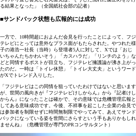
る結果となった」（全国紙社会部の記者）
■サンドバック状態も広報的には成功
一方で、10時間超におよんだ会見を行ったことによって、フジ
テレビにとっては意外なプラス面がもたらされた。やつれた様
子の港浩一社長（当時）ら登壇者5人に対して、Xでは「おじ
いちゃんたちかわいそう」「カスハラだ」「リンチのよう」な
どと同情するポストが目立ち、フジテレビ擁護論が沸き上がっ
たのだ。一時は「トイレ休憩」「トイレ大丈夫」というワード
がXでトレンド入りした。
「フジテレビはこの同情を狙っていたわけではないと思います
が、世間の風向きが『フジテレビけしからん』から『記者けし
からん』になったことは確かで、その意味では危機管理広報と
してある意味成功です。今後、不祥事を起こした企業の会見で
は参加者を制限せずに時間無制限でやってみて、あえてサンド
バックになっている姿を世間にさらすという手もありかもしれ
ませんね」（危機管理が専門のPRコンサルタント）