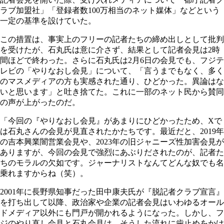
ラブ加盟社」「登録者数100万相当のネット媒体」などという
一定の基準を設けていた。
この措置は、事実上のフリーの記者たちの締め出しとして批判
を受けたが、石丸氏は意に介さず、結果として記者会見は2時
間ほどで終わった。さらに石丸氏は2月6日の会見でも、フジテ
レビの「やりなおし会見」について、「言うまでもなく、多く
のマスメディアの方も実感された通り、ひどかった。異論はな
いと思います」と吐き捨てた。これに一部のネット民から賛同
の声が上がったのだ。
「今回の『やりなおし会見』があまりにひどかったため、Xで
は石丸さんの会見が見直されたかたちです。最近だと、2019年
の吉本興業闇営業会見や、2023年の旧ジャニーズ性加害会見が
ありますが、今回の会見で強烈にあぶりだされたのが、記者た
ちのモラルの欠如です。ジャーナリストなんてどんな奴でも名
乗れますからね（笑）。
2001年に長野県知事だった田中康夫氏が『脱記者クラブ宣言』
を打ち出して以降、政治家や企業の記者会見はいわゆるオール
ドメディア以外にも門戸が開かれるようになった。しかし、フ
ジのやり直し会見と石丸会見は、そうした流れに歯止めをかけ