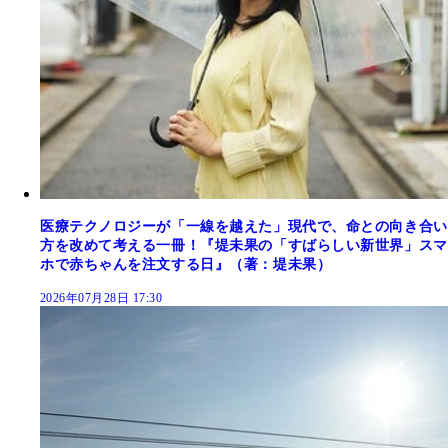
医療テクノロジーが「一線を越えた」現代で、命との向き合い
方を改めて考える一冊！『堤未果の「すばらしい新世界」スマ
ホで赤ちゃんを注文する日』（著：堤未果）
2026年07月28日 17:30