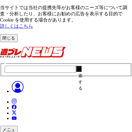
当サイトでは当社の提携先等がお客様のニーズ等について調
査・分析したり、お客様にお勧めの広告を表⽰する⽬的で
Cookie を使⽤する場合があります。
詳しくはこちら
閉じる
検
索
す
る
メニュ