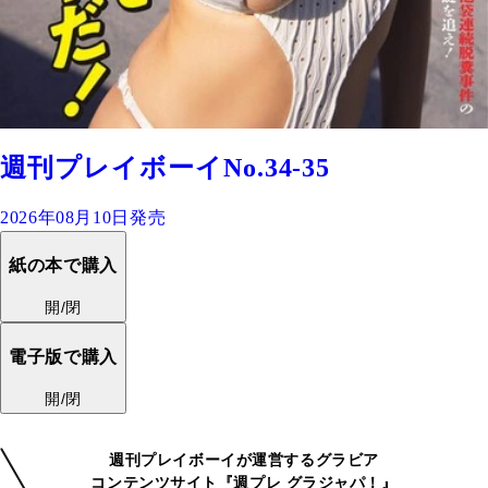
週刊プレイボーイNo.34-35
2026年08月10日発売
紙の本で購入
開/閉
電子版で購入
開/閉
週刊プレイボーイが運営するグラビア
コンテンツサイト『週プレ グラジャパ！』