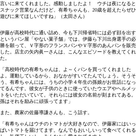
言いに来てくれました。感動しましたよ！ ウチは夜になると
スナック営業なんだけど、有希ちゃんも、20歳を超えたらぜひ
遊びに来てほしいですね」（太田さん）
伊藤が高校時代に通い詰め、今も下川帰省時には必ず顔を出す
というパン屋「やない菓子舗」では、伊藤ら下川出身選手の必
勝を願って、Ｖ字形のフランスパンやＶ字形のあんパンを販売
した。店主の矢内眞一さんは、こんなエピソードを教えてくれ
た。
「高校時代の有希ちゃんは、よ～くパンを買ってくれました
よ。運動しているから、おなかがすいてたんでしょう。そうそ
う、有希ちゃんには、うちの小学４年生の孫娘がお世話になっ
てるんです。彼女が子供のときに使っていたウエアやヘルメッ
トをいただいていて。それらには彼女の名前が刻まれてある。
孫はそれを励みに頑張ってます」
また、農家の佐藤導謙さんも、こう話す。
「有希ちゃんはウチのトマトが大好きなので、伊藤家にはいっ
ぱいトマトを届けてます。なんでもおいしいって食べてくれる