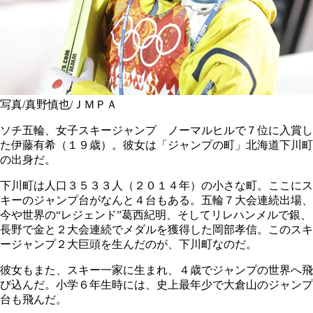
写真/真野慎也/ＪＭＰＡ
ソチ五輪、女子スキージャンプ ノーマルヒルで７位に入賞し
た伊藤有希（１９歳）。彼女は「ジャンプの町」北海道下川町
の出身だ。
下川町は人口３５３３人（２０１４年）の小さな町。ここにス
キーのジャンプ台がなんと４台もある。五輪７大会連続出場、
今や世界の“レジェンド”葛西紀明、そしてリレハンメルで銀、
長野で金と２大会連続でメダルを獲得した岡部孝信。このスキ
ージャンプ２大巨頭を生んだのが、下川町なのだ。
彼女もまた、スキー一家に生まれ、４歳でジャンプの世界へ飛
び込んだ。小学６年生時には、史上最年少で大倉山のジャンプ
台も飛んだ。