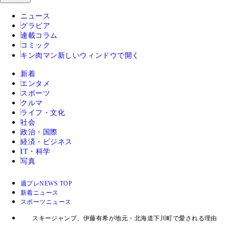
ニュース
グラビア
連載コラム
コミック
キン肉マン
新しいウィンドウで開く
新着
エンタメ
スポーツ
クルマ
ライフ・文化
社会
政治・国際
経済・ビジネス
IT・科学
写真
週プレNEWS TOP
新着ニュース
スポーツニュース
スキージャンプ、伊藤有希が地元・北海道下川町で愛される理由