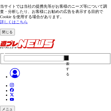
当サイトでは当社の提携先等がお客様のニーズ等について調
査・分析したり、お客様にお勧めの広告を表⽰する⽬的で
Cookie を使⽤する場合があります。
詳しくはこちら
閉じる
検
索
す
る
メニュ