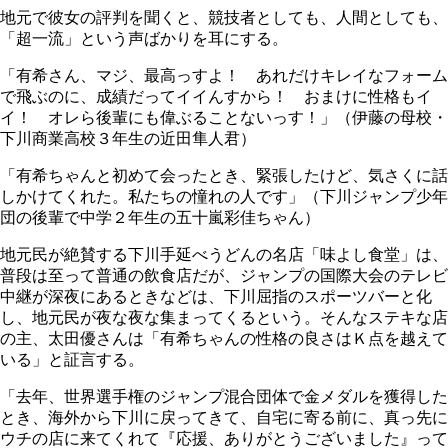
地元で彼女の評判を聞くと、競技者としても、人間としても、
「超一流」という声ばかりを耳にする。
「有希さん、マジ、最高っすよ！ あれだけキレイなフォーム
で飛ぶのに、成績だってイイんすから！ おまけに性格もイ
イ！ オレら後輩にも偉ぶることないっす！」（伊藤の母校・
下川商業高校３年生の近田隼人君）
「有希ちゃんと初めて会ったとき、緊張したけど、気さくに話
しかけてくれた。私たちの憧れの人です」（下川ジャンプ少年
団の後輩で中学２年生の五十嵐彩佳ちゃん）
地元民が絶賛する下川手延べうどんの名店「味よし食堂」は、
普段は至って普通の飲食店だが、ジャンプの国際大会のテレビ
中継が深夜にあるときなどは、下川屈指のスポーツバーと化
し、地元民が夜な夜な集まってくるという。そんなステキな店
の主、太田優さんは「有希ちゃんの性格の良さはＫ点を越えて
いる」と証言する。
「去年、世界選手権のジャンプ混合団体で金メダルを獲得した
とき、海外から下川に戻ってきて、自宅に寄る前に、真っ先に
ウチの店に来てくれて『応援、ありがとうございました』って