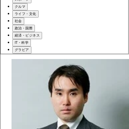
クルマ
ライフ・文化
社会
政治・国際
経済・ビジネス
IT・科学
グラビア