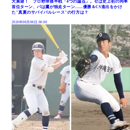
大展望！ プロ野球後半戦「4つの論点」。セは史上初の同率
首位ターン、パは鷹が独走ターン......優勝＆CS進出をかけ
た"真夏のサバイバルレース"の行方は？
2026年08月06日 06:00