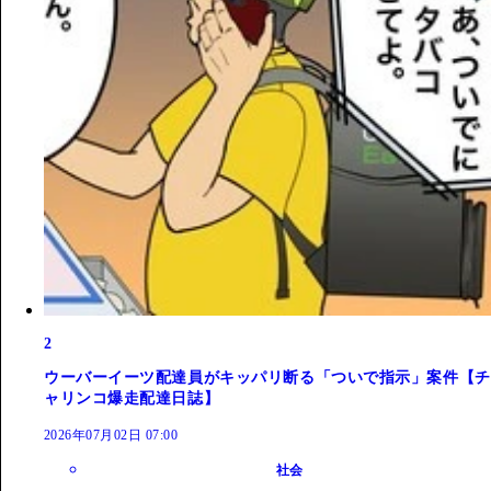
2
ウーバーイーツ配達員がキッパリ断る「ついで指示」案件【チ
ャリンコ爆走配達日誌】
2026年07月02日 07:00
社会