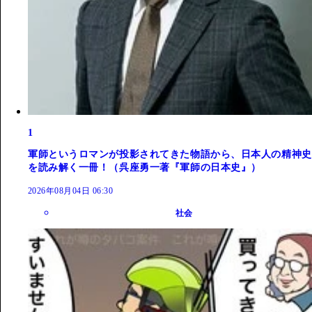
1
軍師というロマンが投影されてきた物語から、日本人の精神史
を読み解く一冊！（呉座勇一著『軍師の日本史』）
2026年08月04日 06:30
社会