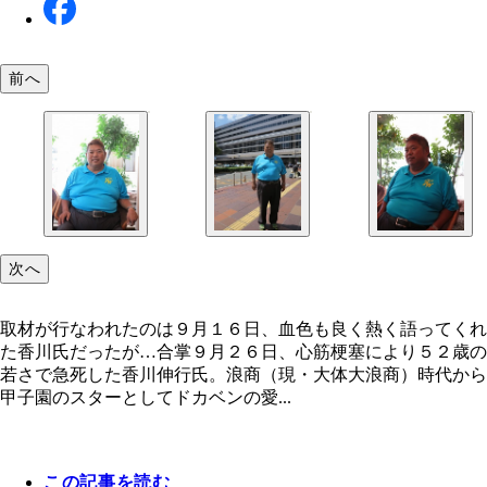
前へ
次へ
取材が行なわれたのは９月１６日、血色も良く熱く語ってくれ
た香川氏だったが…合掌９月２６日、心筋梗塞により５２歳の
若さで急死した香川伸行氏。浪商（現・大体大浪商）時代から
甲子園のスターとしてドカベンの愛...
この記事を読む