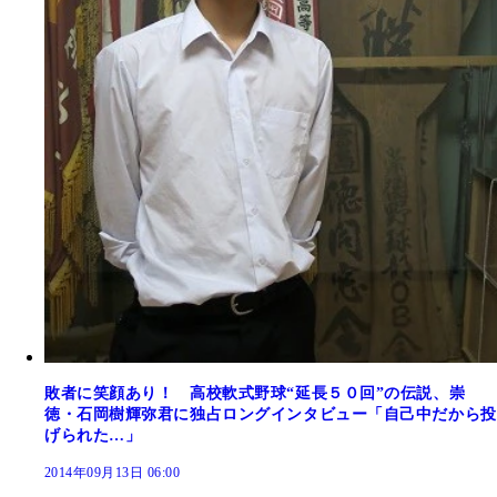
敗者に笑顔あり！ 高校軟式野球“延長５０回”の伝説、崇
徳・石岡樹輝弥君に独占ロングインタビュー「自己中だから投
げられた…」
2014年09月13日 06:00