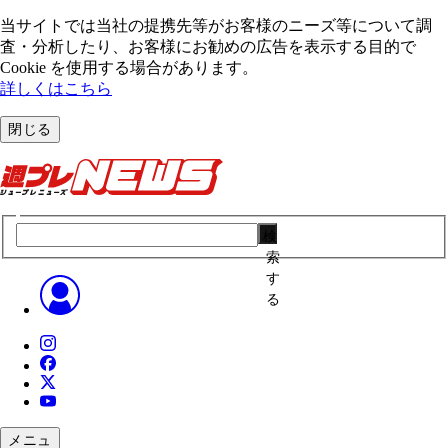
当サイトでは当社の提携先等がお客様のニーズ等について調
査・分析したり、お客様にお勧めの広告を表⽰する⽬的で
Cookie を使⽤する場合があります。
詳しくはこちら
閉じる
検
索
す
る
メニュ