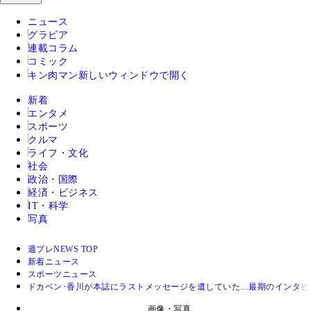
ニュース
グラビア
連載コラム
コミック
キン肉マン
新しいウィンドウで開く
新着
エンタメ
スポーツ
クルマ
ライフ・文化
社会
政治・国際
経済・ビジネス
IT・科学
写真
週プレNEWS TOP
新着ニュース
スポーツニュース
ドカベン･香川が本誌にラストメッセージを遺していた…最期のインタ
画像・写真