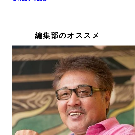
取材が行なわれたのは９月１６日、血色も良く熱く
現役時代と変わらないこの愛くるしい体型をもう目
亡くなる10日前のドカベン・香川伸行氏
てくれた香川氏だったが…合掌
ることはできない…
編集部のオススメ