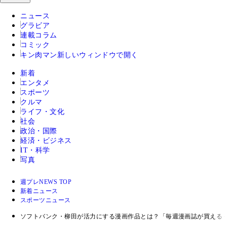
ニュース
グラビア
連載コラム
コミック
キン肉マン
新しいウィンドウで開く
新着
エンタメ
スポーツ
クルマ
ライフ・文化
社会
政治・国際
経済・ビジネス
IT・科学
写真
週プレNEWS TOP
新着ニュース
スポーツニュース
ソフトバンク・柳田が活力にする漫画作品とは？「毎週漫画誌が買える