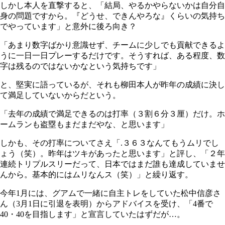
しかし本人を直撃すると、「結局、やるかやらないかは自分自
身の問題ですから。『どうせ、できんやろな』くらいの気持ち
でやっています」と意外に後ろ向き？
「あまり数字ばかり意識せず、チームに少しでも貢献できるよ
うに一日一日プレーするだけです。そうすれば、ある程度、数
字は残るのではないかなという気持ちです」
と、堅実に語っているが、それも柳田本人が昨年の成績に決し
て満足していないからだという。
「去年の成績で満足できるのは打率（３割６分３厘）だけ。ホ
ームランも盗塁もまだまだやな、と思います」
しかも、その打率についてさえ「.３６３なんてもうムリでし
ょう（笑）。昨年はツキがあったと思います」と評し、「２年
連続トリプルスリーだって、日本ではまだ誰も達成していませ
んから。基本的にはムリなんス（笑）」と繰り返す。
今年1月には、グアムで一緒に自主トレをしていた松中信彦さ
ん（3月1日に引退を表明）からアドバイスを受け、「4番で
40・40を目指します」と宣言していたはずだが…。