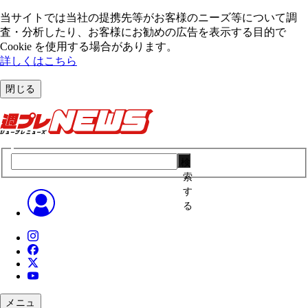
当サイトでは当社の提携先等がお客様のニーズ等について調
査・分析したり、お客様にお勧めの広告を表⽰する⽬的で
Cookie を使⽤する場合があります。
詳しくはこちら
閉じる
検
索
す
る
メニュ