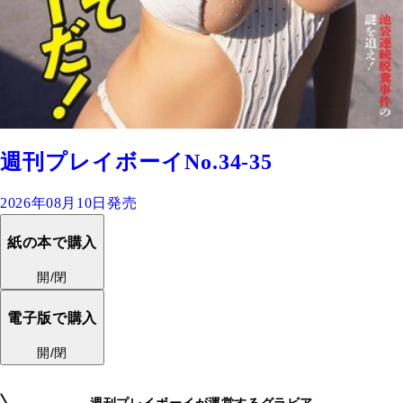
週刊プレイボーイNo.34-35
2026年08月10日発売
紙の本で購入
開/閉
電子版で購入
開/閉