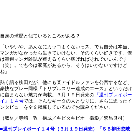
自身の球歴と似ているところがある？
「いやいや、あんなにカッコよくないっス。でも自分は本当、
マンガがなかったら生きていけない。そのくらい好きです。僕
は毎週マンガ雑誌が買えるくらい稼げればそれでいいんです
（笑）。でも今は家庭があるから、そうはいかないですけど
ね」
熱く語る柳田だが、他にも某アイドルファンを公言するなど、
豪快なプレー同様「トリプルスリー達成のエース」というだけ
に留まらない魅力が満載。３月１９日発売の
『週刊プレイボー
イ』１４号
では、そんなギータの人となりに、さらに迫ったイ
ンタビューを全文掲載しているのでお読みください。
（取材／寺崎 敦 構成／キビタキビオ 撮影／繁昌良司）
■週刊プレイボーイ１４号（３月１９日発売）「ＳＢ柳田悠岐