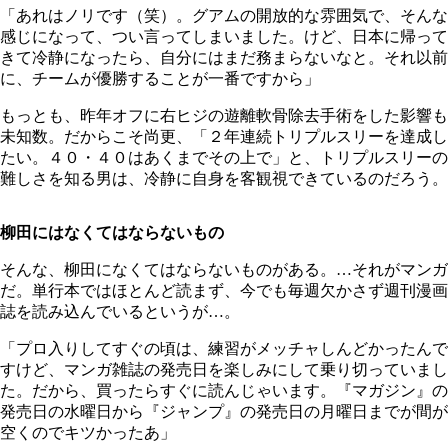
「あれはノリです（笑）。グアムの開放的な雰囲気で、そんな
感じになって、つい言ってしまいました。けど、日本に帰って
きて冷静になったら、自分にはまだ務まらないなと。それ以前
に、チームが優勝することが一番ですから」
もっとも、昨年オフに右ヒジの遊離軟骨除去手術をした影響も
未知数。だからこそ尚更、「２年連続トリプルスリーを達成し
たい。４０・４０はあくまでその上で」と、トリプルスリーの
難しさを知る男は、冷静に自身を客観視できているのだろう。
柳田にはなくてはならないもの
そんな、柳田になくてはならないものがある。…それがマンガ
だ。単行本ではほとんど読まず、今でも毎週欠かさず週刊漫画
誌を読み込んでいるというが…。
「プロ入りしてすぐの頃は、練習がメッチャしんどかったんで
すけど、マンガ雑誌の発売日を楽しみにして乗り切っていまし
た。だから、買ったらすぐに読んじゃいます。『マガジン』の
発売日の水曜日から『ジャンプ』の発売日の月曜日までが間が
空くのでキツかったあ」