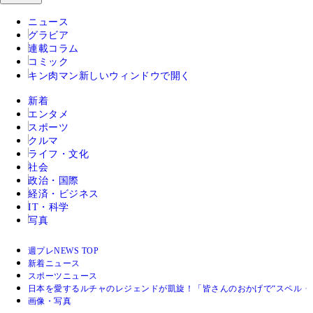
ニュース
グラビア
連載コラム
コミック
キン肉マン
新しいウィンドウで開く
新着
エンタメ
スポーツ
クルマ
ライフ・文化
社会
政治・国際
経済・ビジネス
IT・科学
写真
週プレNEWS TOP
新着ニュース
スポーツニュース
日本を愛するルチャのレジェンドが凱旋！「皆さんのおかげで“スペル・
画像・写真