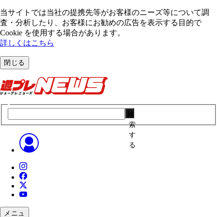
当サイトでは当社の提携先等がお客様のニーズ等について調
査・分析したり、お客様にお勧めの広告を表⽰する⽬的で
Cookie を使⽤する場合があります。
詳しくはこちら
閉じる
検
索
す
る
メニュ