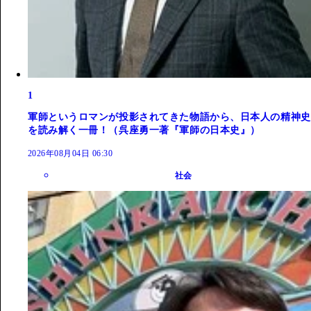
1
軍師というロマンが投影されてきた物語から、日本人の精神史
を読み解く一冊！（呉座勇一著『軍師の日本史』）
2026年08月04日 06:30
社会