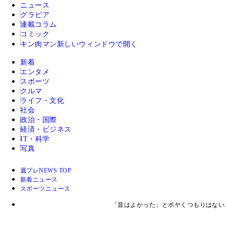
ニュース
グラビア
連載コラム
コミック
キン肉マン
新しいウィンドウで開く
新着
エンタメ
スポーツ
クルマ
ライフ・文化
社会
政治・国際
経済・ビジネス
IT・科学
写真
週プレNEWS TOP
新着ニュース
スポーツニュース
「昔はよかった」とボヤくつもりはない