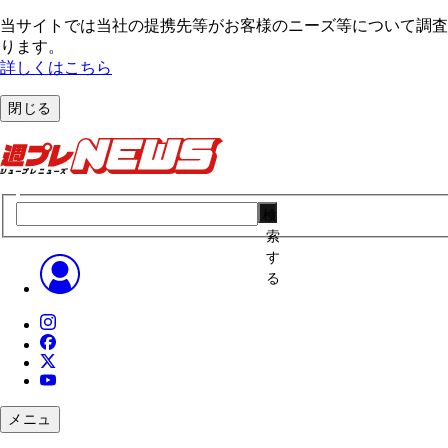
当サイトでは当社の提携先等がお客様のニーズ等について調査・
ります。
詳しくはこちら
閉じる
検
索
す
る
メニュ