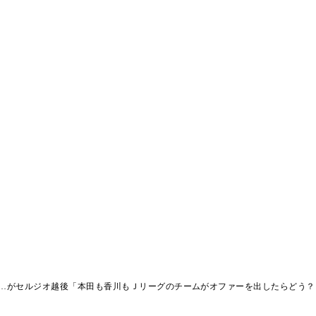
…がセルジオ越後「本田も香川もＪリーグのチームがオファーを出したらどう？