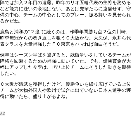
陣では加入２年目の遠藤。昨年のリオ五輪代表の主将を務める
など能力に疑いの余地はない。あとは先輩たちに遠慮せず、守
備の中心、チームの中心としてのプレー、振る舞いを見せられ
るかだね。
鹿島と浦和の“２強”に続くのは、昨季年間勝ち点２位の川崎、
昨季無冠からの巻き返しを狙うＧ大阪かな。大久保、永井ら代
表クラスを大量補強したＦＣ東京もハマれば面白そうだ。
例年はシーズン半ばを過ぎると、残留争いをしているチームが
降格を回避するための補強に動いていた。でも、優勝賞金が大
幅にアップした今季は、ぜひ上位チームにそうした動きを期待
したい。
Ｃ大阪が清武を獲得したけど、優勝争いを繰り広げている上位
チームが大物外国人や欧州で試合に出ていない日本人選手の獲
得に動いたら、盛り上がるよね。