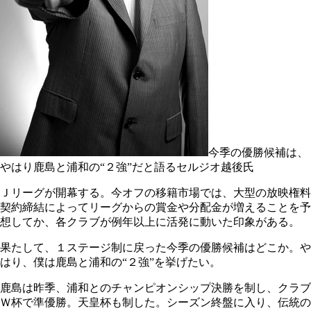
今季の優勝候補は、
やはり鹿島と浦和の“２強”だと語るセルジオ越後氏
Ｊリーグが開幕する。今オフの移籍市場では、大型の放映権料
契約締結によってリーグからの賞金や分配金が増えることを予
想してか、各クラブが例年以上に活発に動いた印象がある。
果たして、１ステージ制に戻った今季の優勝候補はどこか。や
はり、僕は鹿島と浦和の“２強”を挙げたい。
鹿島は昨季、浦和とのチャンピオンシップ決勝を制し、クラブ
Ｗ杯で準優勝。天皇杯も制した。シーズン終盤に入り、伝統の