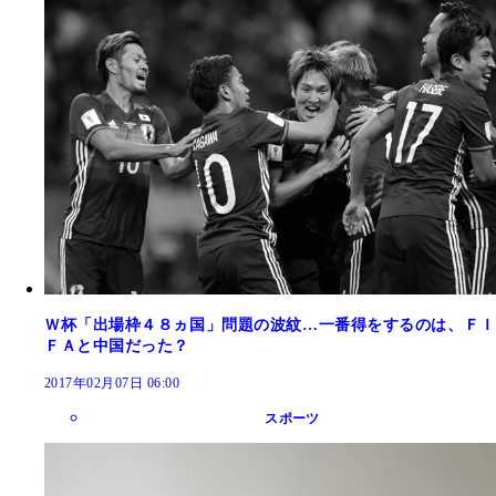
Ｗ杯「出場枠４８ヵ国」問題の波紋…一番得をするのは、ＦＩ
ＦＡと中国だった？
2017年02月07日 06:00
スポーツ