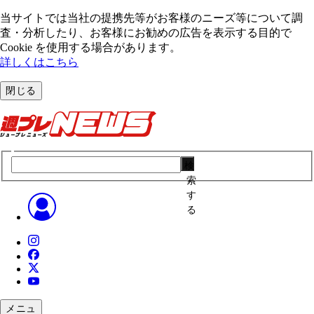
当サイトでは当社の提携先等がお客様のニーズ等について調
査・分析したり、お客様にお勧めの広告を表⽰する⽬的で
Cookie を使⽤する場合があります。
詳しくはこちら
閉じる
検
索
す
る
メニュ