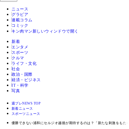
ニュース
グラビア
連載コラム
コミック
キン肉マン
新しいウィンドウで開く
新着
エンタメ
スポーツ
クルマ
ライフ・文化
社会
政治・国際
経済・ビジネス
IT・科学
写真
週プレNEWS TOP
新着ニュース
スポーツニュース
優勝できない浦和にセルジオ越後が期待するのは？「新たな刺激をもた