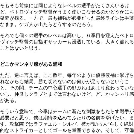
そもそも前線には同じようなレベルの選手がたくさんいるけ
ど、ペトロヴィッチ監督がうまく使いこなせるのかどうかにも
疑問が残る。一方で、最も補強が必要だった最終ラインは手薄
なまま。ケガ人が出たらどうするのだろう。
それでも個々の選手のレベルは高いし、６季目を迎えたペトロ
ヴィッチ監督の目指すサッカーも浸透している。大きく崩れる
ことはないと思う。
どこかマンネリ感がある浦和
ただ、逆に言えば、ここ数年、毎年のように優勝候補に挙げら
れながらも結局、勝ち切れないのは何かが足りないというこ
と。その間、チームの中心選手の顔ぶれはあまり変わっていな
いし、仲良しクラブとまでは言わないけど、どこかマンネリ感
がある。
そういう意味で、今季はチームに新たな刺激をもたらす選手が
必要だと思う。僕は期待を込めてふたりの名前を挙げたい。ま
ず、攻撃陣ではラファエル・シルバ。彼が“助っ人”らしく絶対
的なストライカーとしてゴールを量産できるか。そして、守備