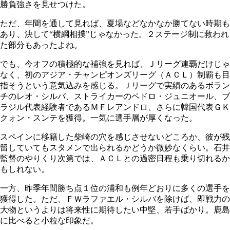
勝負強さを見せつけた。
ただ、年間を通して見れば、夏場などなかなか勝てない時期も
あり、決して“横綱相撲”じゃなかった。２ステージ制に救われ
た部分もあったよね。
でも、今オフの積極的な補強を見れば、Ｊリーグ連覇だけじゃ
なく、初のアジア・チャンピオンズリーグ（ＡＣＬ）制覇も目
指そうという意気込みを感じる。Ｊリーグで実績のあるボラン
チのレオ・シルバ、ストライカーのペドロ・ジュニオール、ブ
ラジル代表経験者であるＭＦレアンドロ、さらに韓国代表ＧＫ
クォン・スンテを獲得。一気に選手層が厚くなった。
スペインに移籍した柴崎の穴を感じさせないどころか、彼が残
留していてもスタメンで出られるかどうか微妙なくらい。石井
監督のやりくり次第では、ＡＣＬとの過密日程も乗り切れるか
もしれない。
一方、昨季年間勝ち点１位の浦和も例年どおりに多くの選手を
獲得した。ただ、ＦＷラファエル・シルバを除けば、即戦力の
大物というよりは将来性に期待したい中堅、若手ばかり。鹿島
に比べると小粒な印象だ。