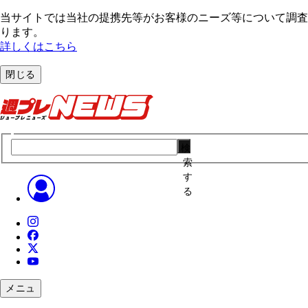
当サイトでは当社の提携先等がお客様のニーズ等について調査・
ります。
詳しくはこちら
閉じる
検
索
す
る
メニュ