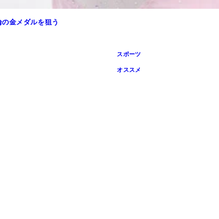
輪の金メダルを狙う
スポーツ
オススメ
Ｎｏｔｏ Ｓｕｎａｏ）
スケートは彼女以外にも伸び盛りの若手が多い（写真／ゲッテ