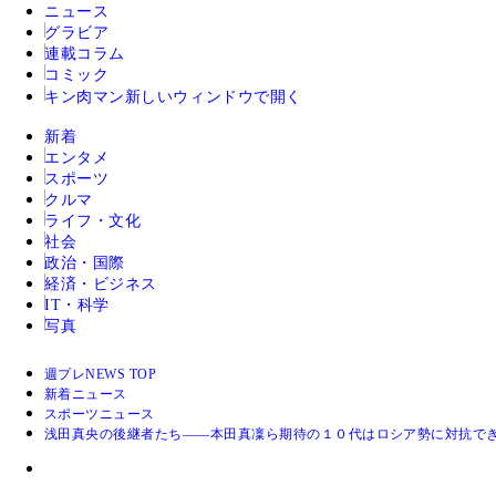
ニュース
グラビア
連載コラム
コミック
キン肉マン
新しいウィンドウで開く
新着
エンタメ
スポーツ
クルマ
ライフ・文化
社会
政治・国際
経済・ビジネス
IT・科学
写真
週プレNEWS TOP
新着ニュース
スポーツニュース
浅田真央の後継者たち――本田真凜ら期待の１０代はロシア勢に対抗で