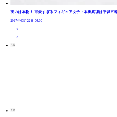
実力は本物！ 可愛すぎるフィギュア女子・本田真凜は平昌五
2017年03月22日 06:00
現役引退を発表した浅田真央（ｐｈｏｔｏ ｂｙ 
世界ジュニア２位の本田真凜。日本女子フィギュア