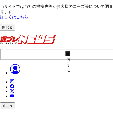
当サイトでは当社の提携先等がお客様のニーズ等について調査・
ります。
詳しくはこちら
閉じる
検
索
す
る
メニュ