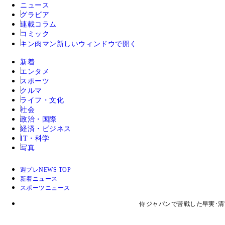
ニュース
グラビア
連載コラム
コミック
キン肉マン
新しいウィンドウで開く
新着
エンタメ
スポーツ
クルマ
ライフ・文化
社会
政治・国際
経済・ビジネス
IT・科学
写真
週プレNEWS TOP
新着ニュース
スポーツニュース
侍ジャパンで苦戦した早実･