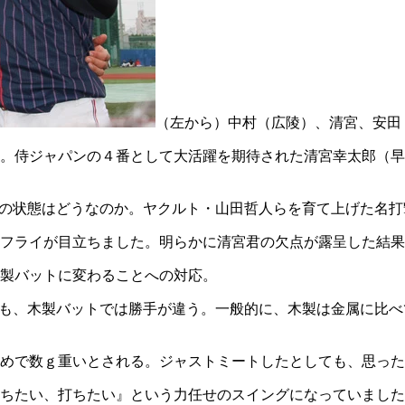
（左から）中村（広陵）、清宮、安田
。侍ジャパンの４番として大活躍を期待された清宮幸太郎（早
今の状態はどうなのか。ヤクルト・山田哲人らを育て上げた名
フライが目立ちました。明らかに清宮君の欠点が露呈した結果
製バットに変わることへの対応。
君も、木製バットでは勝手が違う。一般的に、木製は金属に比
めで数ｇ重いとされる。ジャストミートしたとしても、思った
ちたい、打ちたい』という力任せのスイングになっていました