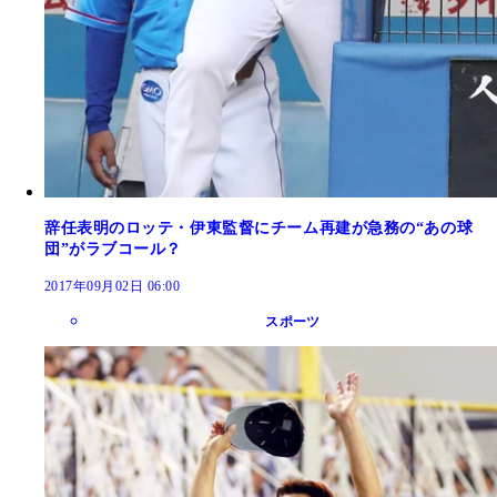
辞任表明のロッテ・伊東監督にチーム再建が急務の“あの球
団”がラブコール？
2017年09月02日 06:00
スポーツ