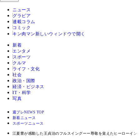
ニュース
グラビア
連載コラム
コミック
キン肉マン
新しいウィンドウで開く
新着
エンタメ
スポーツ
クルマ
ライフ・文化
社会
政治・国際
経済・ビジネス
IT・科学
写真
週プレNEWS TOP
新着ニュース
スポーツニュース
江夏豊が感動した王貞治のフルスイングーー尊敬を覚えたヒーローイン