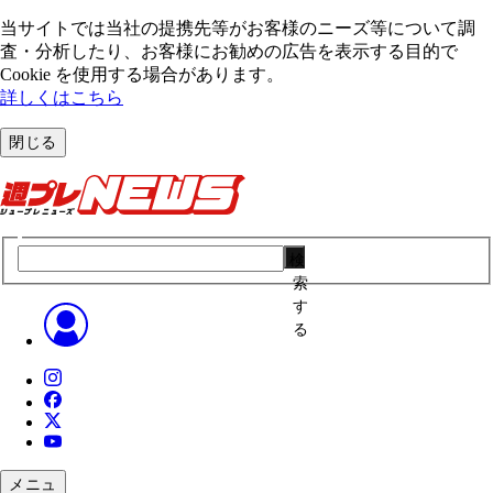
当サイトでは当社の提携先等がお客様のニーズ等について調
査・分析したり、お客様にお勧めの広告を表⽰する⽬的で
Cookie を使⽤する場合があります。
詳しくはこちら
閉じる
検
索
す
る
メニュ