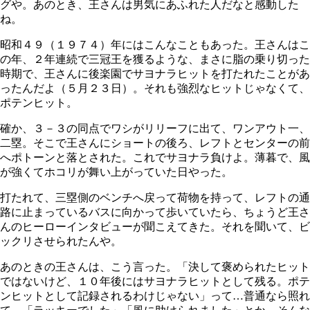
グや。あのとき、王さんは男気にあふれた人だなと感動した
ね。
昭和４９（１９７４）年にはこんなこともあった。王さんはこ
の年、２年連続で三冠王を獲るような、まさに脂の乗り切った
時期で、王さんに後楽園でサヨナラヒットを打たれたことがあ
ったんだよ（５月２３日）。それも強烈なヒットじゃなくて、
ポテンヒット。
確か、３－３の同点でワシがリリーフに出て、ワンアウト一、
二塁。そこで王さんにショートの後ろ、レフトとセンターの前
へポトーンと落とされた。これでサヨナラ負けよ。薄暮で、風
が強くてホコリが舞い上がっていた日やった。
打たれて、三塁側のベンチへ戻って荷物を持って、レフトの通
路に止まっているバスに向かって歩いていたら、ちょうど王さ
んのヒーローインタビューが聞こえてきた。それを聞いて、ビ
ックリさせられたんや。
あのときの王さんは、こう言った。「決して褒められたヒット
ではないけど、１０年後にはサヨナラヒットとして残る。ポテ
ンヒットとして記録されるわけじゃない」って…普通なら照れ