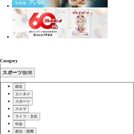
Category
スポーツ
開/閉
総合
エンタメ
スポーツ
クルマ
ライフ・文化
社会
政治・国際