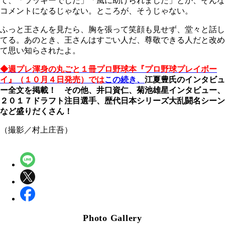
て、「ラッキーでした」「風に助けられました」とか、そんな
コメントになるじゃない。ところが、そうじゃない。
ふっと王さんを見たら、胸を張って笑顔も見せず、堂々と話し
てる。あのとき、王さんはすごい人だ、尊敬できる人だと改め
て思い知らされたよ。
◆週プレ渾身の丸ごと１冊プロ野球本『プロ野球プレイボー
イ』（１０月４日発売）では
この続き、
江夏豊氏のインタビュ
ー全文を掲載！ その他、井口資仁、菊池雄星インタビュー、
２０１７ドラフト注目選手、歴代日本シリーズ大乱闘名シーン
など盛りだくさん！
（撮影／村上庄吾）
Photo Gallery