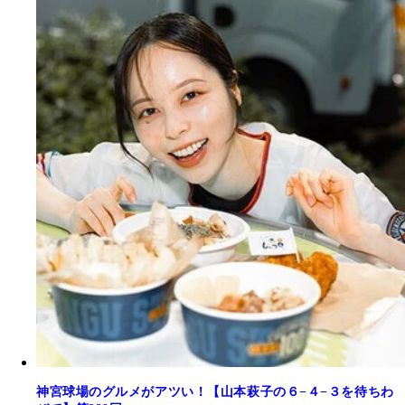
神宮球場のグルメがアツい！【山本萩子の６−４−３を待ちわ