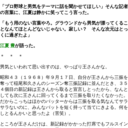
「プロ野球と男気をテーマに話を聞かせてほしい」そんな記者
の言葉に、江夏は静かに笑ってこう言った。
「もう用のない言葉やろ。グラウンドから男気が漂ってくるこ
となんてほとんどないじゃない。寂しい？ そんな次元はとっ
くに過ぎたよ」
江夏 豊
が語った。
＊ ＊ ＊
男気といわれて思い出すのは、やっぱり王さんかな。
昭和４３（１９６８）年９月１７日、自分が王さんから三振を
奪って稲尾和久さんのシーズン奪三振記録に並んだとき、３５
４個目の新記録は王さんから取ると宣言しとったから、なんと
しても次に王さんに回ってくるまで三振を取りたくなかった。
だからこっちはほかのバッターからは三振を取る気なんてサラ
サラないのに、みんなバットを短く持って当てにきよる。何を
しとるんかいと思ったよ（苦笑）。
ところが王さんだけは、新記録がかかった打席でもフルスイン