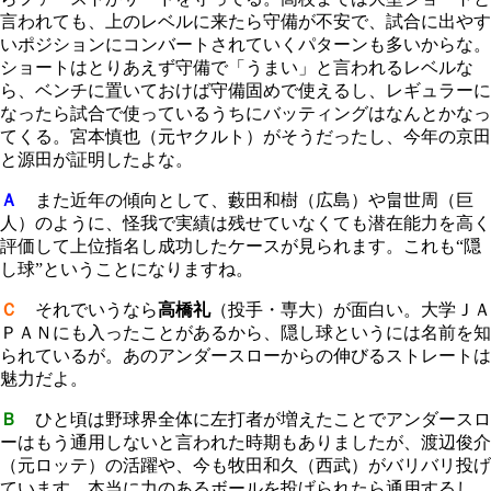
言われても、上のレベルに来たら守備が不安で、試合に出やす
いポジションにコンバートされていくパターンも多いからな。
ショートはとりあえず守備で「うまい」と言われるレベルな
ら、ベンチに置いておけば守備固めで使えるし、レギュラーに
なったら試合で使っているうちにバッティングはなんとかなっ
てくる。宮本慎也（元ヤクルト）がそうだったし、今年の京田
と源田が証明したよな。
Ａ
また近年の傾向として、藪田和樹（広島）や畠世周（巨
人）のように、怪我で実績は残せていなくても潜在能力を高く
評価して上位指名し成功したケースが見られます。これも“隠
し球”ということになりますね。
Ｃ
それでいうなら
高橋礼
（投手・専大）が面白い。大学ＪＡ
ＰＡＮにも入ったことがあるから、隠し球というには名前を知
られているが。あのアンダースローからの伸びるストレートは
魅力だよ。
Ｂ
ひと頃は野球界全体に左打者が増えたことでアンダースロ
ーはもう通用しないと言われた時期もありましたが、渡辺俊介
（元ロッテ）の活躍や、今も牧田和久（西武）がバリバリ投げ
ています。本当に力のあるボールを投げられたら通用するし、