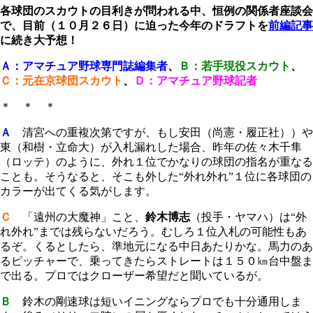
各球団のスカウトの目利きが問われる中、恒例の関係者座談会
で、目前（１０月２６日）に迫った今年のドラフトを
前編記事
に続き大予想！
Ａ：アマチュア野球専門誌編集者
、
Ｂ：若手現役スカウト
、
Ｃ：元在京球団スカウト
、
Ｄ：アマチュア野球記者
＊ ＊ ＊
Ａ
清宮への重複次第ですが、もし安田（尚憲・履正社））や
東（和樹・立命大）が入札漏れした場合、昨年の佐々木千隼
（ロッテ）のように、外れ１位でかなりの球団の指名が重なる
ことも。そうなると、そこも外した“外れ外れ”１位に各球団の
カラーが出てくる気がします。
Ｃ
「遠州の大魔神」こと、
鈴木博志
（投手・ヤマハ）は“外
れ外れ”までは残らないだろう。むしろ１位入札の可能性もあ
るぞ。くるとしたら、準地元になる中日あたりかな。馬力のあ
るピッチャーで、乗ってきたらストレートは１５０㎞台中盤ま
で出る。プロではクローザー希望だと聞いているが。
Ｂ
鈴木の剛速球は短いイニングならプロでも十分通用しま