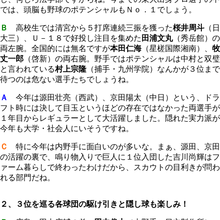
では、頭脳も野球のポテンシャルもＮｏ．１でしょう。
Ｂ
高校生では清宮から５打席連続三振を獲った
桜井周斗
（日
大三）、Ｕ－１８で好投し注目を集めた
田浦文丸
（秀岳館）の
両左腕。全国的には無名ですが
本田仁海
（星槎国際湘南）、
牧
丈一郎
（啓新）の両右腕。野手ではポテンシャルは中村と双璧
と言われている
村上宗隆
（捕手・九州学院）なんかが３位まで
待つのは危ない選手たちでしょうね。
Ａ
今年は源田壮亮（西武）、京田陽太（中日）という、ドラ
フト時には決して目玉というほどの存在ではなかった両選手が
１年目からレギュラーとして大活躍しました。隠れた実力派が
今年も大学・社会人にいそうですね。
Ｃ
特に今年は内野手に面白いのが多いな。まぁ、源田、京田
の活躍の裏で、鳴り物入りで巨人に１位入団した吉川尚輝はフ
ァーム暮らしで終わったわけだから、スカウトの目利きが問わ
れる部門だね。
２、３位を巡る各球団の駆け引きと隠し球も楽しみ！