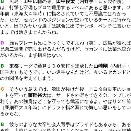
Ｂ
広島・田中広輔の弟、
田中俊太
（内野手・日立製作所）
は、打撃も守備もプロで通用するレベルにあると思います。２
年前（東海大４年時）に指名されていても不思議ではなかっ
た。ただ、セカンドのポジションが空いているチームに行かな
いと。田中みたいな選手は試合に出てナンボ。ベンチに置いた
ままでは活きませんからね。
Ｄ
顔もプレーも兄にそっくりですよね（笑）。広島が獲れば
兄弟二遊間で売り出せるんだろうけど、セカンドには菊池涼介
がいるから、まず指名はない。
Ｂ
東都リーグで通算１００安打を達成した
山崎剛
（内野手・
国学大）もそうです。いい選手なんだけど、今いるセカンドと
の力関係を考えてしまう。
Ｃ
そういう意味では、源田が抜けた後、トヨタ自動車のショ
ートを守った
藤岡裕大
は、サードも外野もできる分、ツブしが
利く。あの強肩はどこを守っても武器になるよ。やはり２年前
（亜細亜大４年時）にドラフト指名漏れで悔しい思いをしてい
るからな。
Ｂ
彼らのような大卒社会人選手はプライドもあるから、ある
程度、上位じゃないと指名しにくくなってしまう。だから候補