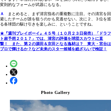
変則的なフォームが武器にもなる。
Ａ
まとめると、まず清宮指名の重複数に注目。その清宮を回
避したチームが誰を狙うのかも見逃せない。次に２、３位を巡
る各球団の駆け引きを楽しみに、ということですね。
★『週刊プレイボーイ』４５号（１０月２３日発売）「ドラフ
ト超予想２０１７」では、清宮の評価を球団スカウトに直
撃！ また、第２の源田＆京田となる逸材は？ 東大・宮台は
プロで輝けるか？など未来のスター候補を総ざらいで検証！
Photo Gallery