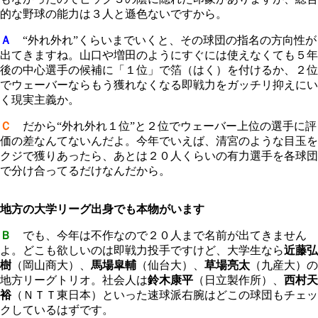
的な野球の能力は３人と遜色ないですから。
Ａ
“外れ外れ”くらいまでいくと、その球団の指名の方向性が
出てきますね。山口や増田のようにすぐには使えなくても５年
後の中心選手の候補に「１位」で箔（はく）を付けるか、２位
でウェーバーならもう獲れなくなる即戦力をガッチリ抑えにい
く現実主義か。
Ｃ
だから“外れ外れ１位”と２位でウェーバー上位の選手に評
価の差なんてないんだよ。今年でいえば、清宮のような目玉を
クジで獲りあったら、あとは２０人くらいの有力選手を各球団
で分け合ってるだけなんだから。
地方の大学リーグ出身でも本物がいます
Ｂ
でも、今年は不作なので２０人まで名前が出てきません
よ。どこも欲しいのは即戦力投手ですけど、大学生なら
近藤弘
樹
（岡山商大）、
馬場皐輔
（仙台大）、
草場亮太
（九産大）の
地方リーグトリオ。社会人は
鈴木康平
（日立製作所）、
西村天
裕
（ＮＴＴ東日本）といった速球派右腕はどこの球団もチェッ
クしているはずです。