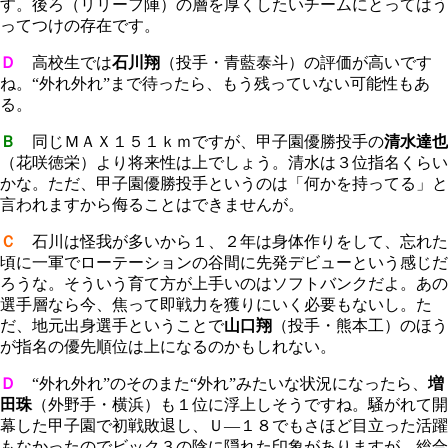
す。後ろ（リリーフ陣）の層を厚くしたいチームにとってはう
ってつけの存在です。
Ｄ
高校生では
石川翔
（投手・青藍泰斗）の評価が高いです
ね。“外れ外れ”まで待ったら、もう残っていない可能性もあ
る。
Ｂ
同じＭＡＸ１５１ｋｍですが、甲子園優勝投手の
清水達也
（花咲徳栄）より将来性は上でしょう。清水は３位指名くらい
かな。ただ、甲子園優勝投手というのは「何かを持ってる」と
言われますから侮ることはできませんが。
Ｃ
石川は怪我が多いから１、２年は身体作りをして、忘れた
頃に一軍でローテーションの谷間に先発デビューという感じだ
ろうな。そういう育て方が上手いのはソフトバンクだよ。あの
選手層なら今、焦って即戦力を獲りにいく必要もないし。た
だ、地元出身選手ということで
山口翔
（投手・熊本工）のほう
が指名の優先順位は上になるのかもしれない。
Ｄ
“外れ外れ”のそのまた“外れ”みたいな状況になったら、
増
田珠
（外野手・横浜）も１位に浮上しそうですね。騒がれて開
幕した甲子園で初戦敗退し、Ｕ―１８でもさほど目立った活躍
もなかったのでビック３の陰に隠れた印象がありますが、総合