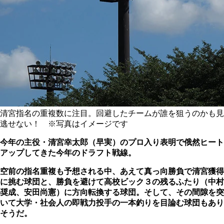
清宮指名の重複数に注目。回避したチームが誰を狙うのかも見
逃せない！ ※写真はイメージです
今年の主役・清宮幸太郎（早実）のプロ入り表明で俄然ヒート
アップしてきた今年のドラフト戦線。
空前の指名重複も予想される中、あえて真っ向勝負で清宮獲得
に挑む球団と、勝負を避けて高校ビック３の残るふたり（中村
奨成、安田尚憲）に方向転換する球団。そして、その間隙を突
いて大学・社会人の即戦力投手の一本釣りを目論む球団もあり
そうだ。