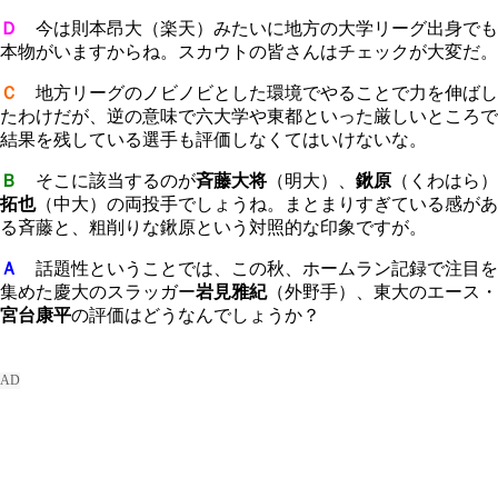
Ｄ
今は則本昂大（楽天）みたいに地方の大学リーグ出身でも
本物がいますからね。スカウトの皆さんはチェックが大変だ。
Ｃ
地方リーグのノビノビとした環境でやることで力を伸ばし
たわけだが、逆の意味で六大学や東都といった厳しいところで
結果を残している選手も評価しなくてはいけないな。
Ｂ
そこに該当するのが
斉藤大将
（明大）、
鍬原
（くわはら）
拓也
（中大）の両投手でしょうね。まとまりすぎている感があ
る斉藤と、粗削りな鍬原という対照的な印象ですが。
Ａ
話題性ということでは、この秋、ホームラン記録で注目を
集めた慶大のスラッガー
岩見雅紀
（外野手）、東大のエース・
宮台康平
の評価はどうなんでしょうか？