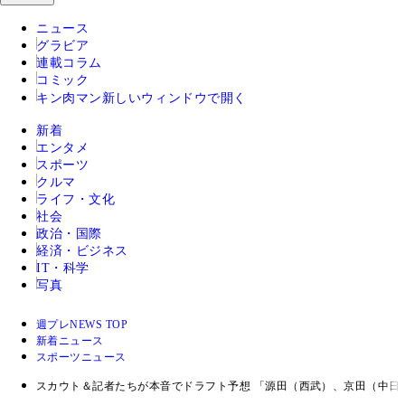
ニュース
グラビア
連載コラム
コミック
キン肉マン
新しいウィンドウで開く
新着
エンタメ
スポーツ
クルマ
ライフ・文化
社会
政治・国際
経済・ビジネス
IT・科学
写真
週プレNEWS TOP
新着ニュース
スポーツニュース
スカウト＆記者たちが本音でドラフト予想 「源田（西武）、京田（中日