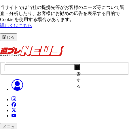
当サイトでは当社の提携先等がお客様のニーズ等について調
査・分析したり、お客様にお勧めの広告を表⽰する⽬的で
Cookie を使⽤する場合があります。
詳しくはこちら
閉じる
検
索
す
る
メニュ