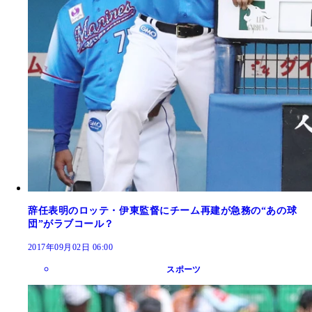
辞任表明のロッテ・伊東監督にチーム再建が急務の“あの球
団”がラブコール？
2017年09月02日 06:00
スポーツ