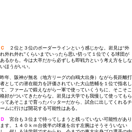
Ｃ
２位と３位のボーダーラインという感じかな。岩見は“外
れ外れ外れ”くらいまでいったら思い切って１位でくる球団が
あるかも。今は大卒だから必ずしも即戦力という考え方をしな
いほうがいい。
昨年、阪神が無名（地方リーグの白鴎大出身）ながら長距離打
者としての潜在能力を評価されていた大山悠輔を１位で指名し
て、ファームで鍛えながら一軍で使っていくうちに、そこそこ
格好がついてきたからな。岩見は大学でも我慢して使ってもら
ってあそこまで育ったバッターだから、試合に出してくれるチ
ームに行けば開花する可能性はある。
Ｄ
宮台も３位まで待ってしまうと残っていない可能性があり
ます。１４０ｋｍ台後半の球速を出す左腕はそうそういない
し、何しろ法学部ですからね。今までの東大出身プロ選手の中