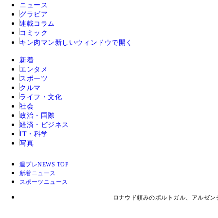
ニュース
グラビア
連載コラム
コミック
キン肉マン
新しいウィンドウで開く
新着
エンタメ
スポーツ
クルマ
ライフ・文化
社会
政治・国際
経済・ビジネス
IT・科学
写真
週プレNEWS TOP
新着ニュース
スポーツニュース
ロナウド頼みのポルトガル、アルゼン