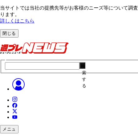
当サイトでは当社の提携先等がお客様のニーズ等について調査・
ります。
詳しくはこちら
閉じる
検
索
す
る
メニュ