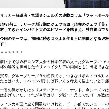
サッカー解説者・宮澤ミシェル氏の連載コラム『フットボール
現役時代、Ｊリーグ創設期にジェフ市原（現在のジェフ千葉）
材してきたインパクト大のエピソードを踏まえ、独自視点でサ
今回のテーマは、前回に続き２０１８年６月に開催となるＷ
す！
＊＊＊＊＊＊
前回まではＷ杯ロシア大会の日本代表の入ったグループについ
杯の解説を担当したチリｖｓイタリアの両国ともに出場できな
実際、グループリーグＢの初戦では、いきなりポルトガル対ス
たとはいえ、スペイン相手には戦い方を考えて臨まないと手痛
一番の気がかりはクリスティアーノ・ロナウド。今シーズンは
はあげていた。それが今季はリーグ戦１１月までのゴール数は
フィジカル面は全く問題ないけれど、ゴール前でのシュートの