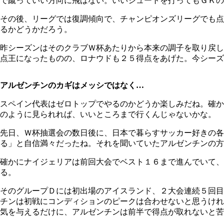
で蹴っていい方向に飛ばない。いいシュートを打ってもＧＫの
その後、リーグでは復調傾向で、チャンピオンズリーグでも点
るかどうかだろう。
昨シーズンはそのクラブＷ杯あたりから本来の調子を取り戻し
点王になったものの、ロナウドも２５得点をあげた。今シーズ
アルゼンチンのカギはメッシではなく…
スペイン代表はゼロトップでやるのかどうか楽しみだね。確か
のように見られれば、いいところまで行くんじゃないかな。
先日、Ｗ杯抽選会の数日後に、日本で暮らすサッカー好きの各
る」と自信満々だったね。それを聞いていたアルゼンチンの方
確かにナイジェリアは前回大会でベスト１６まで進んでいて
る。
そのグループＤには初出場のアイスランド、２大会連続５回目
チンは初戦にコンディションのピークは合わせないと思うけれ
気を与えるだけに、アルゼンチンは前半で得点が取れないと苦