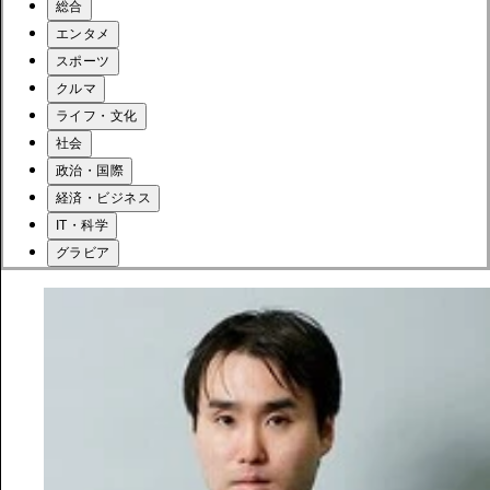
総合
エンタメ
スポーツ
クルマ
ライフ・文化
社会
政治・国際
経済・ビジネス
IT・科学
グラビア