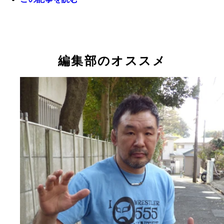
ＷＢＣ世界フライ級王者・比嘉大吾と師匠・具志堅
氏。具志堅氏にとって正規世界王者の誕生は、１９
年にジムを設立してからの念願だった
編集部のオススメ