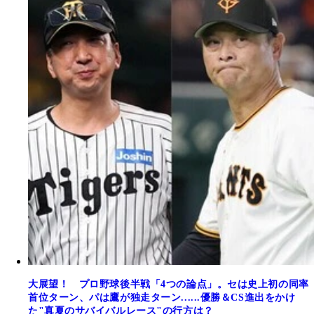
大展望！ プロ野球後半戦「4つの論点」。セは史上初の同率
首位ターン、パは鷹が独走ターン......優勝＆CS進出をかけ
た"真夏のサバイバルレース"の行方は？