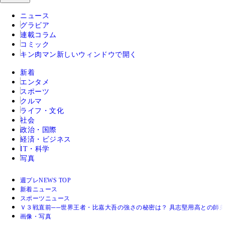
ニュース
グラビア
連載コラム
コミック
キン肉マン
新しいウィンドウで開く
新着
エンタメ
スポーツ
クルマ
ライフ・文化
社会
政治・国際
経済・ビジネス
IT・科学
写真
週プレNEWS TOP
新着ニュース
スポーツニュース
Ｖ３戦直前──世界王者・比嘉大吾の強さの秘密は？ 具志堅用高との師
画像・写真