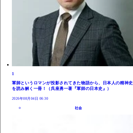
1
軍師というロマンが投影されてきた物語から、日本人の精神史
を読み解く一冊！（呉座勇一著『軍師の日本史』）
2026年08月04日 06:30
社会