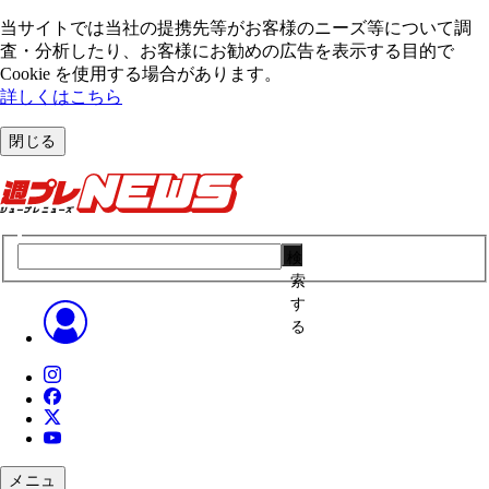
当サイトでは当社の提携先等がお客様のニーズ等について調
査・分析したり、お客様にお勧めの広告を表⽰する⽬的で
Cookie を使⽤する場合があります。
詳しくはこちら
閉じる
検
索
す
る
メニュ