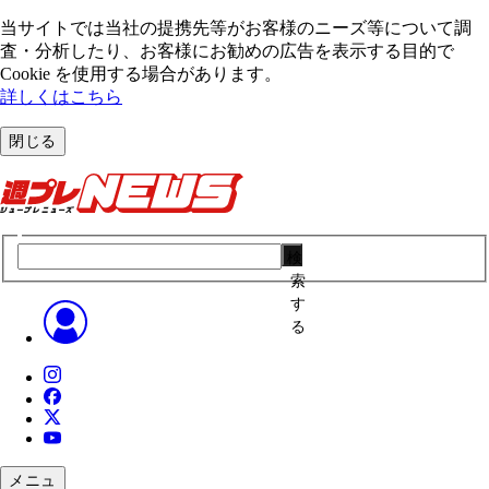
当サイトでは当社の提携先等がお客様のニーズ等について調
査・分析したり、お客様にお勧めの広告を表⽰する⽬的で
Cookie を使⽤する場合があります。
詳しくはこちら
閉じる
検
索
す
る
メニュ