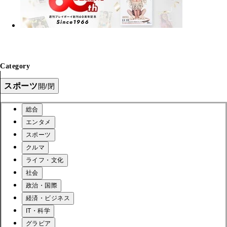
Category
スポーツ
開/閉
総合
エンタメ
スポーツ
クルマ
ライフ・文化
社会
政治・国際
経済・ビジネス
IT・科学
グラビア