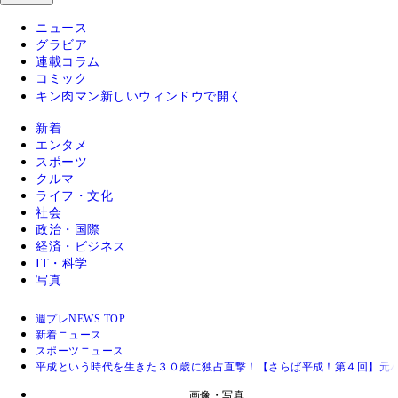
ニュース
グラビア
連載コラム
コミック
キン肉マン
新しいウィンドウで開く
新着
エンタメ
スポーツ
クルマ
ライフ・文化
社会
政治・国際
経済・ビジネス
IT・科学
写真
週プレNEWS TOP
新着ニュース
スポーツニュース
平成という時代を生きた３０歳に独占直撃！【さらば平成！第４回】元
画像・写真