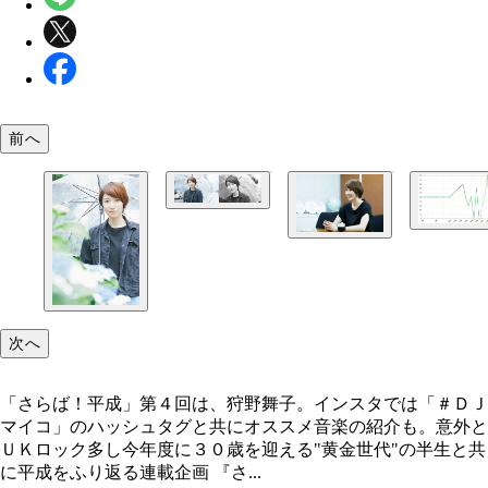
前へ
次へ
「さらば！平成」第４回は、狩野舞子。インスタでは「＃ＤＪ
マイコ」のハッシュタグと共にオススメ音楽の紹介も。意外と
ＵＫロック多し今年度に３０歳を迎える"黄金世代"の半生と共
に平成をふり返る連載企画 『さ...