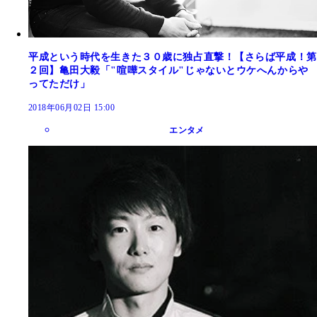
平成という時代を生きた３０歳に独占直撃！【さらば平成！第
２回】亀田大毅「"喧嘩スタイル"じゃないとウケへんからや
ってただけ」
2018年06月02日 15:00
エンタメ