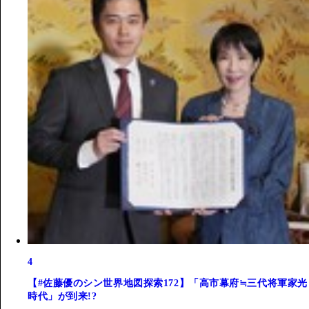
4
【#佐藤優のシン世界地図探索172】「高市幕府≒三代将軍家光
時代」が到来!?