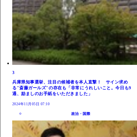
3
兵庫県知事選挙、注目の候補者を本人直撃！ サイン求め
る"斎藤ガールズ"の存在も「非常にうれしいこと。今日も9
通、励ましのお手紙をいただきました」
2024年11月05日 07:10
政治・国際