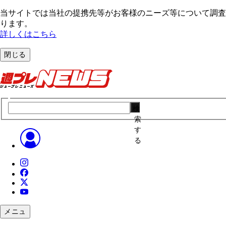
当サイトでは当社の提携先等がお客様のニーズ等について調査・
ります。
詳しくはこちら
閉じる
検
索
す
る
メニュ