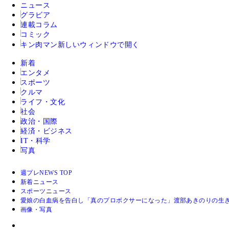
ニュース
グラビア
連載コラム
コミック
キン肉マン
新しいウィンドウで開く
新着
エンタメ
スポーツ
クルマ
ライフ・文化
社会
政治・国際
経済・ビジネス
IT・科学
写真
週プレNEWS TOP
新着ニュース
スポーツニュース
愛娘の白血病を告白し「真のプロボクサーになった」渡部あきのりの生
画像・写真