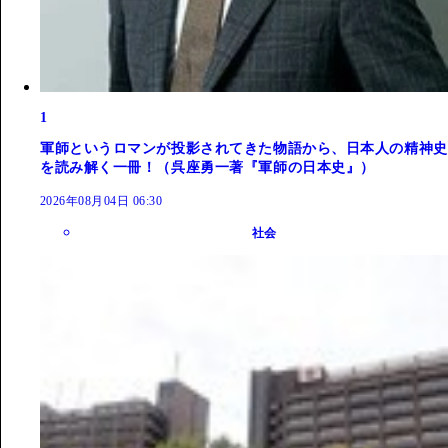
1
軍師というロマンが投影されてきた物語から、日本人の精神史
を読み解く一冊！（呉座勇一著『軍師の日本史』）
2026年08月04日 06:30
社会