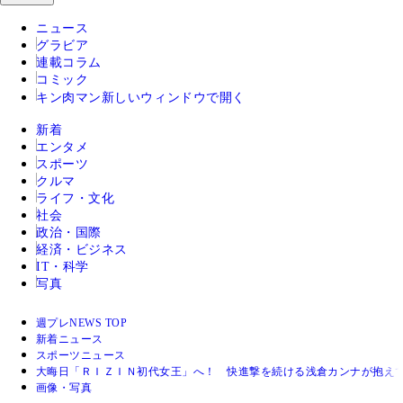
ニュース
グラビア
連載コラム
コミック
キン肉マン
新しいウィンドウで開く
新着
エンタメ
スポーツ
クルマ
ライフ・文化
社会
政治・国際
経済・ビジネス
IT・科学
写真
週プレNEWS TOP
新着ニュース
スポーツニュース
大晦日「ＲＩＺＩＮ初代女王」へ！ 快進撃を続ける浅倉カンナが抱え
画像・写真