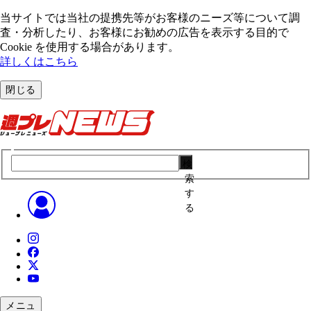
当サイトでは当社の提携先等がお客様のニーズ等について調
査・分析したり、お客様にお勧めの広告を表⽰する⽬的で
Cookie を使⽤する場合があります。
詳しくはこちら
閉じる
検
索
す
る
メニュ