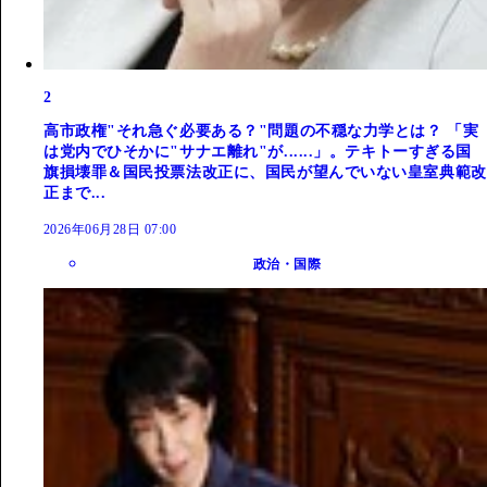
2
高市政権"それ急ぐ必要ある？"問題の不穏な力学とは？ 「実
は党内でひそかに"サナエ離れ"が......」。テキトーすぎる国
旗損壊罪＆国民投票法改正に、国民が望んでいない皇室典範改
正まで...
2026年06月28日 07:00
政治・国際