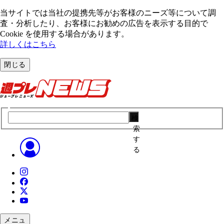
当サイトでは当社の提携先等がお客様のニーズ等について調
査・分析したり、お客様にお勧めの広告を表⽰する⽬的で
Cookie を使⽤する場合があります。
詳しくはこちら
閉じる
検
索
す
る
メニュ