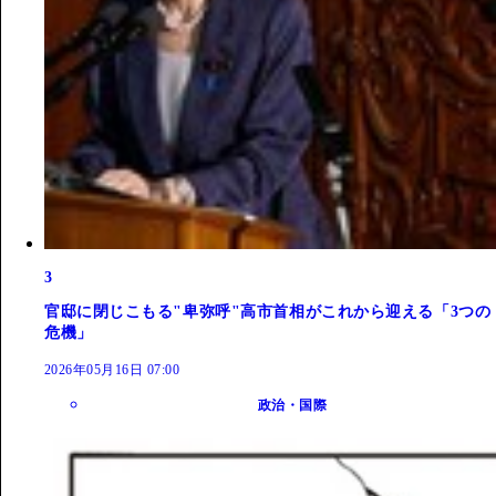
3
官邸に閉じこもる"卑弥呼"高市首相がこれから迎える「3つの
危機」
2026年05月16日 07:00
政治・国際