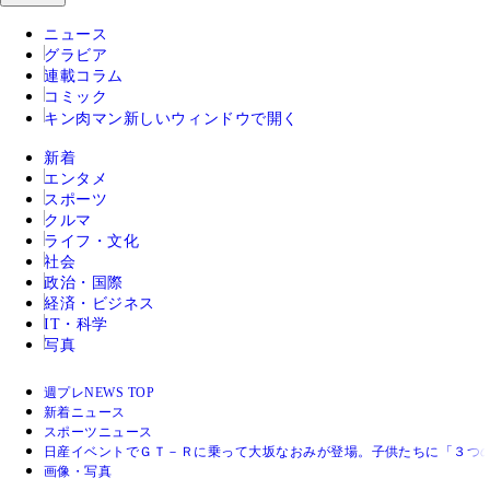
ニュース
グラビア
連載コラム
コミック
キン肉マン
新しいウィンドウで開く
新着
エンタメ
スポーツ
クルマ
ライフ・文化
社会
政治・国際
経済・ビジネス
IT・科学
写真
週プレNEWS TOP
新着ニュース
スポーツニュース
日産イベントでＧＴ－Ｒに乗って大坂なおみが登場。子供たちに「３つ
画像・写真