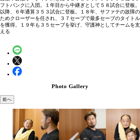
フトバンクに入団。１年目から中継ぎとして５８試合に登板。
以降、６年通算３５３試合に登板。１８年、サファテの故障の
ためクローザーを任され、３７セーブで最多セーブのタイトル
を獲得。１９年も３５セーブを挙げ、守護神としてチームを支
える
Photo Gallery
前へ