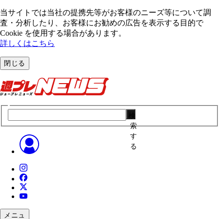
当サイトでは当社の提携先等がお客様のニーズ等について調
査・分析したり、お客様にお勧めの広告を表⽰する⽬的で
Cookie を使⽤する場合があります。
詳しくはこちら
閉じる
検
索
す
る
メニュ