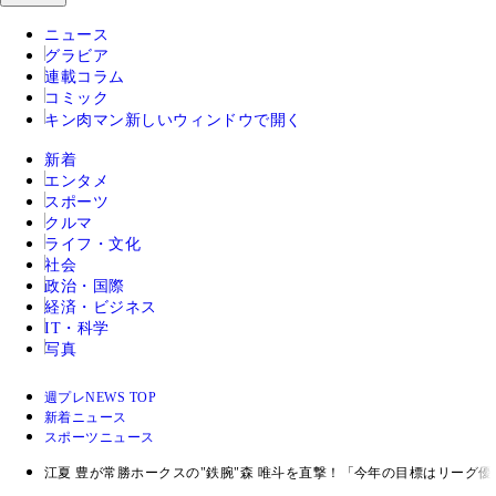
ニュース
グラビア
連載コラム
コミック
キン肉マン
新しいウィンドウで開く
新着
エンタメ
スポーツ
クルマ
ライフ・文化
社会
政治・国際
経済・ビジネス
IT・科学
写真
週プレNEWS TOP
新着ニュース
スポーツニュース
江夏 豊が常勝ホークスの"鉄腕"森 唯斗を直撃！「今年の目標はリー