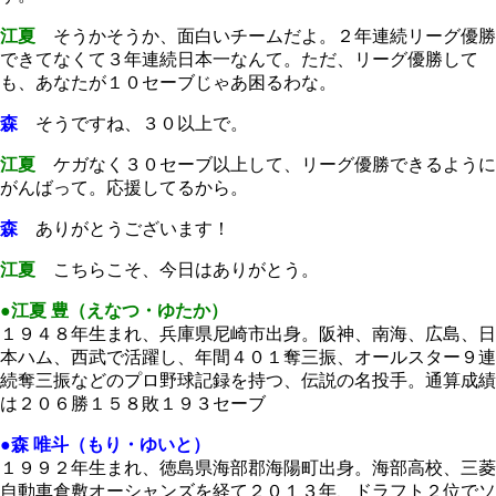
江夏
そうかそうか、面白いチームだよ。２年連続リーグ優勝
できてなくて３年連続日本一なんて。ただ、リーグ優勝して
も、あなたが１０セーブじゃあ困るわな。
森
そうですね、３０以上で。
江夏
ケガなく３０セーブ以上して、リーグ優勝できるように
がんばって。応援してるから。
森
ありがとうございます！
江夏
こちらこそ、今日はありがとう。
●江夏 豊（えなつ・ゆたか）
１９４８年生まれ、兵庫県尼崎市出身。阪神、南海、広島、日
本ハム、西武で活躍し、年間４０１奪三振、オールスター９連
続奪三振などのプロ野球記録を持つ、伝説の名投手。通算成績
は２０６勝１５８敗１９３セーブ
●森 唯斗（もり・ゆいと）
１９９２年生まれ、徳島県海部郡海陽町出身。海部高校、三菱
自動車倉敷オーシャンズを経て２０１３年、ドラフト２位でソ