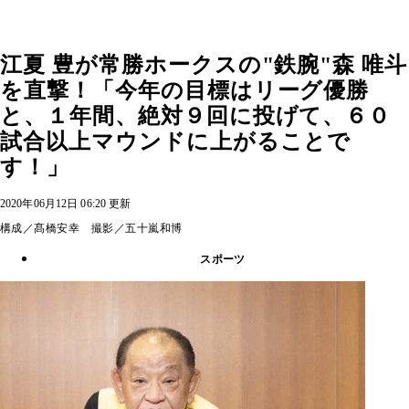
江夏 豊が常勝ホークスの"鉄腕"森 唯斗
を直撃！「今年の目標はリーグ優勝
と、１年間、絶対９回に投げて、６０
試合以上マウンドに上がることで
す！」
2020年06月12日 06:20 更新
構成／髙橋安幸 撮影／五十嵐和博
スポーツ