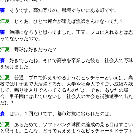
森
そうです。高知寄りの、県境ぐらいにある町です。
江夏
じゃあ、ひとつ運命が違えば漁師さんになってた？
森
漁師になろうと思ってました。正直、プロに入れるとは思
ってなかったので。
江夏
野球は好きだった？
森
好きでしたね。それで高校を卒業した後も、社会人で野球
を続けました。
江夏
普通、プロで抑えをやるようなピッチャーといえば、高
校では甲子園で大活躍するか、大学や社会人ですごい成績を残
して、鳴り物入りで入ってくるものだよ。でも、あなたの場
合、甲子園には出ていないし、社会人の大会も補強選手で出た
だけ？
森
はい、１回だけです、都市対抗に出られたのは。
江夏
あらためて、ソフトバンク球団の編成の見る目はすごい
と思うよ。こんな、どうでもええようなピッチャーをドラフト