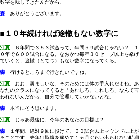
数字を残してきたんだから。
森
ありがとうございます。
■１０年続ければ途轍もない数字に
江夏
６年間で３５３試合って、年間５９試合じゃない？ １
０年で６００試合になる。なおかつ毎年３０セーブ以上を挙げ
ていくと、途轍（とてつ）もない数字になってくる。
森
行けるところまで行きたいですね。
江夏
おお、勇ましいな。そのためには体の手入れだよね。あ
なたのクラスになってくると「あれしろ、これしろ」なんて言
われないんだから、自分で管理していかないとな。
森
本当にそう思います。
江夏
じゃあ最後に、今年のあなたの目標は？
森
１年間、絶対９回に投げて、６０試合以上マウンドに上が
ることです。去年は脇腹を痛めて１ヵ月ぐらい出られない時期