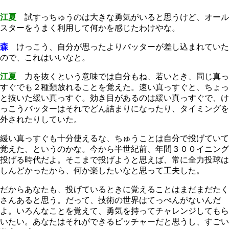
江夏
試すっちゅうのは大きな勇気がいると思うけど、オール
スターをうまく利用して何かを感じたわけやな。
森
けっこう、自分が思ったよりバッターが差し込まれていた
ので、これはいいなと。
江夏
力を抜くという意味では自分もね、若いとき、同じ真っ
すぐでも２種類放れることを覚えた。速い真っすぐと、ちょっ
と抜いた緩い真っすぐ。効き目があるのは緩い真っすぐで、け
っこうバッターはそれでどん詰まりになったり、タイミングを
外されたりしていた。
緩い真っすぐも十分使えるな、ちゅうことは自分で投げていて
覚えた、というのかな。今から半世紀前、年間３００イニング
投げる時代だよ。そこまで投げようと思えば、常に全力投球は
しんどかったから、何か楽したいなと思って工夫した。
だからあなたも、投げているときに覚えることはまだまだたく
さんあると思う。だって、技術の世界はてっぺんがないんだ
よ。いろんなことを覚えて、勇気を持ってチャレンジしてもら
いたい。あなたはそれができるピッチャーだと思うし、すごい