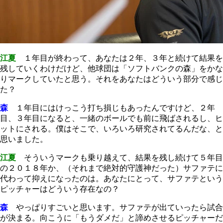
江夏
１年目が終わって、あなたは２年、３年と続けて結果を
残していくわけだけど、他球団は「ソフトバンクの森」をかな
りマークしていたと思う。それをあなたはどういう部分で感じ
た？
森
１年目にはけっこう打ち損じもあったんですけど、２年
目、３年目になると、一緒のボールでも前に飛ばされるし、ヒ
ットにされる。僕はそこで、いろいろ研究されてるんだな、と
思いました。
江夏
そういうマークも乗り越えて、結果を残し続けて５年目
の２０１８年か、（それまで絶対的守護神だった）サファテに
代わって抑えになったのは。あなたにとって、サファテという
ピッチャーはどういう存在なの？
森
やっぱりすごいと思います。サファテが出ていったら試合
が決まる。向こうに「もうダメだ」と諦めさせるピッチャーだ