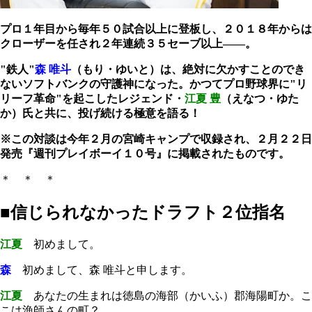
プロ１年目から毎年５０試合以上に登板し、２０１８年からは
クローザーを任され２年連続３５セーブ以上――。
"鉄人"
森 唯斗
（もり・ゆいと）は、絶対に欠かすことのでき
ないソフトバンクの守護神になった。かつてプロ野球界に"リ
リーフ革命"を起こしたレジェンド・
江夏 豊
（えなつ・ゆた
か）氏と共に、投げ続ける極意を語る！
※この対談は今年２月の宮崎キャンプで収録され、２月２２日
発売『週刊プレイボーイ１０号』に掲載されたものです。
＊ ＊ ＊
■信じられなかったドラフト２位指名
江夏
初めまして。
森
初めまして、森 唯斗と申します。
江夏
あなたの生まれは徳島の海部（かいふ）郡海陽町か。こ
こは漁師さんの町？