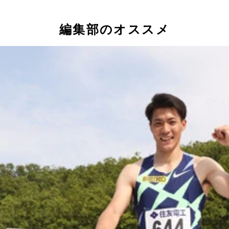
編集部のオススメ
ジオの滑る床に苦戦しながら何度もリテイクに付き合ってくれ
退して４×１００ｍリレーのアンカーを務めた。予選では１組
に所属の住友電工の後輩でもある１走の多田（左）のもとに駆
研究にも余念がない