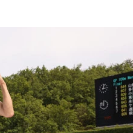
た。風呂上がりの体温低下、免疫力低下を抑えるためにノンア
３着に入り、決勝進出に貢献
け寄った