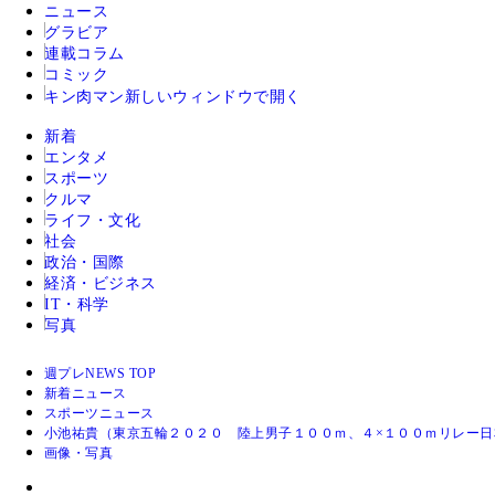
ニュース
グラビア
連載コラム
コミック
キン肉マン
新しいウィンドウで開く
新着
エンタメ
スポーツ
クルマ
ライフ・文化
社会
政治・国際
経済・ビジネス
IT・科学
写真
週プレNEWS TOP
新着ニュース
スポーツニュース
小池祐貴（東京五輪２０２０ 陸上男子１００ｍ、４×１００ｍリレー日
画像・写真