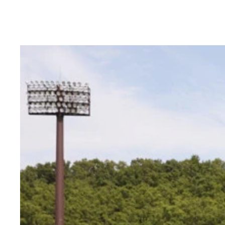
取材後、スタート時のフォームの再現撮影で、スタ
東京五輪では、日本選手権で優勝した２００ｍを辞
「単純に、心配だった」と、決勝の失格後、真っ先
ールビールをたしなむなど、コンディショニングの