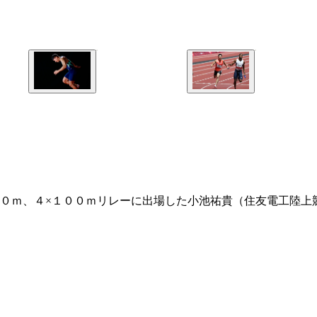
０ｍ、４×１００ｍリレーに出場した小池祐貴（住友電工陸上