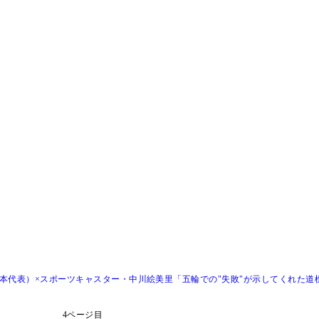
本代表）×スポーツキャスター・中川絵美里「五輪での"失敗"が示してくれた道
4ページ目