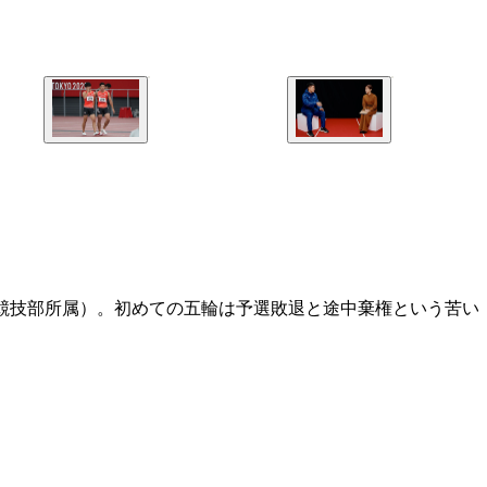
競技部所属）。初めての五輪は予選敗退と途中棄権という苦い