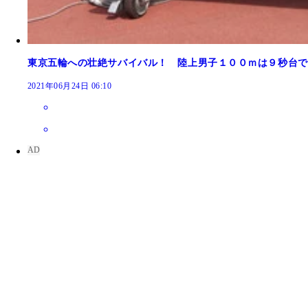
東京五輪への壮絶サバイバル！ 陸上男子１００ｍは９秒台で
2021年06月24日 06:10