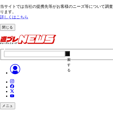
当サイトでは当社の提携先等がお客様のニーズ等について調査・
ります。
詳しくはこちら
閉じる
検
索
す
る
メニュ