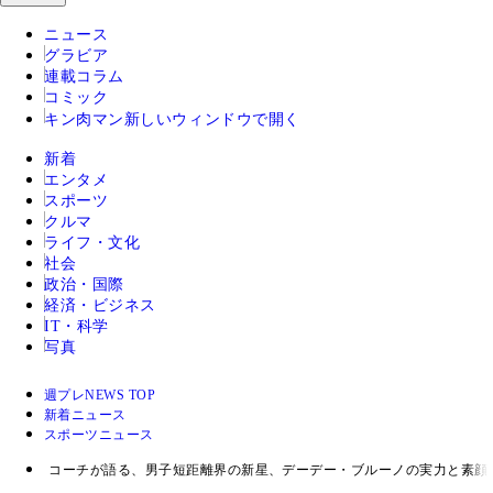
ニュース
グラビア
連載コラム
コミック
キン肉マン
新しいウィンドウで開く
新着
エンタメ
スポーツ
クルマ
ライフ・文化
社会
政治・国際
経済・ビジネス
IT・科学
写真
週プレNEWS TOP
新着ニュース
スポーツニュース
コーチが語る、男子短距離界の新星、デーデー・ブルーノの実力と素顔