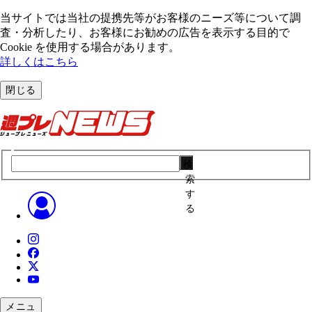
当サイトでは当社の提携先等がお客様のニーズ等について調
査・分析したり、お客様にお勧めの広告を表⽰する⽬的で
Cookie を使⽤する場合があります。
詳しくはこちら
閉じる
検
索
す
る
メニュ