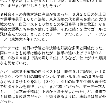
ベストを更新（２０秒６３）して２位。東海大４年の２１歳
で、まだまだ伸びしろもありそうだ
９秒台４人の直接対決に注目が集まった、６月２５日の陸上日
本選手権男子１００ｍ決勝。東京五輪の代表選考を兼ねた大混
戦のなか、自己ベスト１０秒０１の多田修平（住友電工）が９
秒台の選手たちを突き放して優勝。それに続く２位でゴールに
飛び込んだのは、まったくのノーマークだったデーデー・ブル
ーノ（東海大４年）だった。
デーデーは、前日の予選と準決勝も好調な多田と同組だった。
両レースとも前半は離されたが、後半の追い上げで０秒０３
差、０秒０４差まで詰め寄り２位に入るなど、仕上がりの順調
さを見せていた。
ただ、日本選手権前の自己ベストは、昨年９月に記録した１０
秒２０。今年５月の関東インカレで追い風５.５ｍの参考記録
ながら１０秒１０を出し（３位）、６月の日本学生個人選手権
で初タイトルを獲得したが、まだ"格下"だった。デーデー本人
も、「（日本選手権は）予選から調子がよかったけど、決勝で
も目標は５位以内だった」と振り返るように、表彰台は想定外
だった。