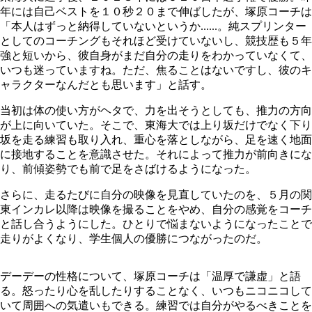
年には自己ベストを１０秒２０まで伸ばしたが、塚原コーチは
「本人はずっと納得していないというか......。純スプリンター
としてのコーチングもそれほど受けていないし、競技歴も５年
強と短いから、彼自身がまだ自分の走りをわかっていなくて、
いつも迷っていますね。ただ、焦ることはないですし、彼のキ
ャラクターなんだとも思います」と話す。
当初は体の使い方がヘタで、力を出そうとしても、推力の方向
が上に向いていた。そこで、東海大では上り坂だけでなく下り
坂を走る練習も取り入れ、重心を落としながら、足を速く地面
に接地することを意識させた。それによって推力が前向きにな
り、前傾姿勢でも前で足をさばけるようになった。
さらに、走るたびに自分の映像を見直していたのを、５月の関
東インカレ以降は映像を撮ることをやめ、自分の感覚をコーチ
と話し合うようにした。ひとりで悩まないようになったことで
走りがよくなり、学生個人の優勝につながったのだ。
デーデーの性格について、塚原コーチは「温厚で謙虚」と語
る。怒ったり心を乱したりすることなく、いつもニコニコして
いて周囲への気遣いもできる。練習では自分がやるべきことを