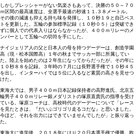
しかしプレッシャーがない気楽さもあって、決勝の５０～７０
ｍ区間の最高速度は、全選手最速の秒速１１.３８メートル。
その後の減速も抑える持ち味を発揮し、１０秒１９と自己ベス
トを更新した。五輪の参加標準記録（１０秒０５）は突破でき
ずに個人での代表入りはならなかったが、４００ｍリレーのメ
ンバーとして五輪への切符を手にした。
ナイジェリア人の父と日本人の母を持つデーデーは、創造学園
高（現・松本国際高）１年の秋までサッカー部に所属してい
た。陸上を始めたのは２年生になってからだったが、その年に
１０秒８８を記録。３年時の７月には長野選手権で１０秒４５
を出し、インターハイでは５位に入るなど素質の高さを見せつ
けた。
東海大では、男子４００ｍ日本記録保持者の高野進氏、北京五
輪男子４００ｍリレー銀メダリストの塚原直貴氏の指導を受け
ている。塚原コーチは、高校時代のデーデーについて「レース
を見たときは、『だいぶゴリゴリ走るコだな』と思いました。
今ほど、それを出力にはできていませんでしたが」と振り返っ
た。
東海大に進学後、２０１８年にはＵ２０日本選手権で優勝。昨