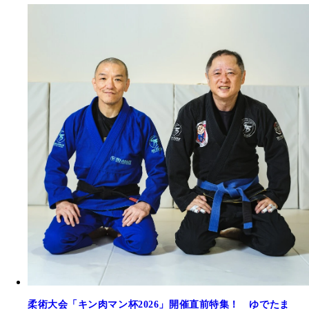
柔術大会「キン肉マン杯2026」開催直前特集！ ゆでたま