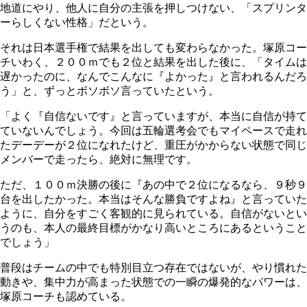
地道にやり、他人に自分の主張を押しつけない、「スプリンタ
ーらしくない性格」だという。
それは日本選手権で結果を出しても変わらなかった。塚原コー
チいわく、２００ｍでも２位と結果を出した後に、「タイムは
遅かったのに、なんでこんなに『よかった』と言われるんだろ
う」と、ずっとボソボソ言っていたという。
「よく『自信ないです』と言っていますが、本当に自信が持て
ていないんでしょう。今回は五輪選考会でもマイペースで走れ
たデーデーが２位になれたけど、重圧がかからない状態で同じ
メンバーで走ったら、絶対に無理です。
ただ、１００ｍ決勝の後に『あの中で２位になるなら、９秒９
台を出したかった。本当はそんな勝負ですよね』と言っていた
ように、自分をすごく客観的に見られている。自信がないとい
うのも、本人の最終目標がかなり高いところにあるということ
でしょう」
普段はチームの中でも特別目立つ存在ではないが、やり慣れた
動きや、集中力が高まった状態での一瞬の爆発的なパワーは、
塚原コーチも認めている。