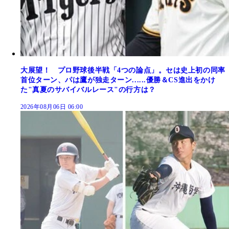
大展望！ プロ野球後半戦「4つの論点」。セは史上初の同率
首位ターン、パは鷹が独走ターン......優勝＆CS進出をかけ
た"真夏のサバイバルレース"の行方は？
2026年08月06日 06:00