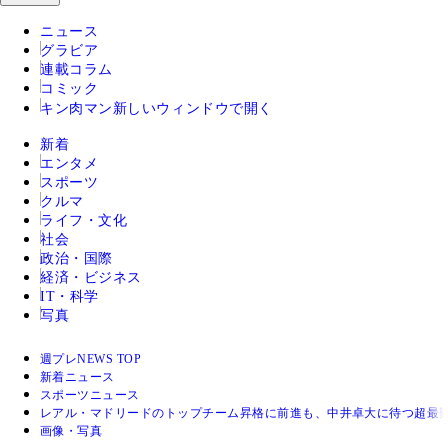
ニュース
グラビア
連載コラム
コミック
キン肉マン
新しいウィンドウで開く
新着
エンタメ
スポーツ
クルマ
ライフ・文化
社会
政治・国際
経済・ビジネス
IT・科学
写真
週プレNEWS TOP
新着ニュース
スポーツニュース
レアル・マドリードのトップチーム昇格に前進も、中井卓大に待つ超最
画像・写真