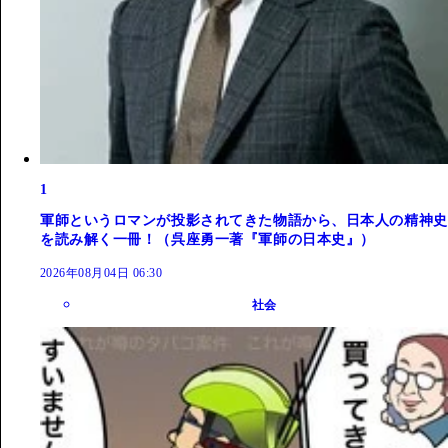
1
軍師というロマンが投影されてきた物語から、日本人の精神史
を読み解く一冊！（呉座勇一著『軍師の日本史』）
2026年08月04日 06:30
社会