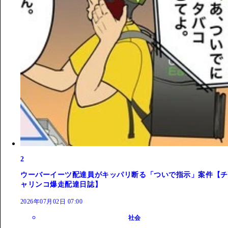
2
ウーバーイーツ配達員がキッパリ断る「ついで指示」案件【チ
ャリンコ爆走配達日誌】
2026年07月02日 07:00
社会