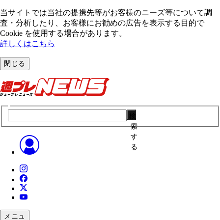
当サイトでは当社の提携先等がお客様のニーズ等について調
査・分析したり、お客様にお勧めの広告を表⽰する⽬的で
Cookie を使⽤する場合があります。
詳しくはこちら
閉じる
検
索
す
る
メニュ