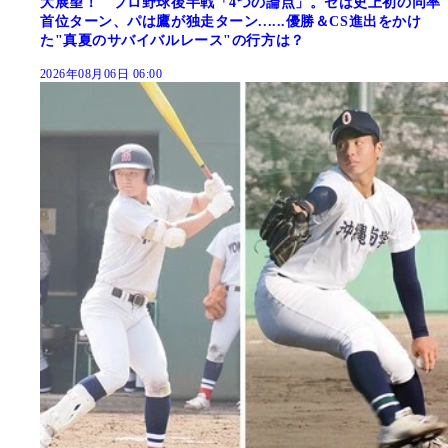
大展望！ プロ野球後半戦「4つの論点」。セは史上初の同率
首位ターン、パは鷹が独走ターン......優勝＆CS進出をかけ
た"真夏のサバイバルレース"の行方は？
2026年08月06日 06:00