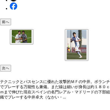
前へ
カスティージャの監督を務めるラウール（右）。レ
のレジェンドＦＷである指揮官にどれだけアピール
るか
次へ
テクニックとパスセンスに優れた攻撃的ＭＦの中井。ボランチ
でプレーする万能性も兼備。まだ線は細いが身長は約１８０ｃ
ｍまで伸びた現在スペインの名門レアル・マドリードの下部組
織でプレーする中井卓大（なかい・...