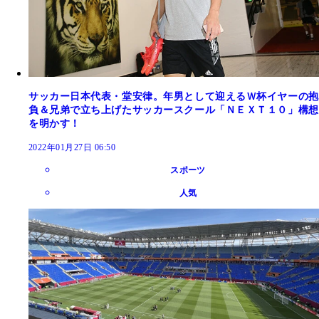
サッカー日本代表・堂安律。年男として迎えるＷ杯イヤーの抱
負＆兄弟で立ち上げたサッカースクール「ＮＥＸＴ１０」構想
を明かす！
2022年01月27日 06:50
スポーツ
人気