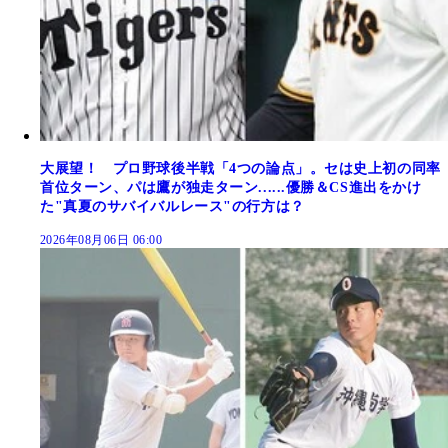
大展望！ プロ野球後半戦「4つの論点」。セは史上初の同率
首位ターン、パは鷹が独走ターン......優勝＆CS進出をかけ
た"真夏のサバイバルレース"の行方は？
2026年08月06日 06:00