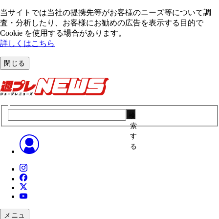
当サイトでは当社の提携先等がお客様のニーズ等について調
査・分析したり、お客様にお勧めの広告を表⽰する⽬的で
Cookie を使⽤する場合があります。
詳しくはこちら
閉じる
検
索
す
る
メニュ