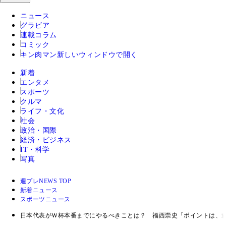
ニュース
グラビア
連載コラム
コミック
キン肉マン
新しいウィンドウで開く
新着
エンタメ
スポーツ
クルマ
ライフ・文化
社会
政治・国際
経済・ビジネス
IT・科学
写真
週プレNEWS TOP
新着ニュース
スポーツニュース
日本代表がＷ杯本番までにやるべきことは？ 福西崇史「ポイントは、