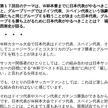
第１７回目のテーマは、Ｗ杯本番までに日本代表がやるべきこ
と。グループリーグではドイツ代表、スペイン代表という強豪
国たちと同じグループＥを戦うことが決まった日本代表。グル
ープＥを勝ち上がるために日本代表がやるべきこととは？ 福
西崇史が語る。
＊ ＊ ＊
Ｗ杯カタール大会で日本代表はドイツ代表、スペイン代表、そ
してニュージーランドとコスタリカのプレーオフ勝者とグルー
プＥを戦うことが決まりました。
サッカー関係者のひとりとしては、この組み合わせは日本サッ
カーの目標にする"Ｗ杯でベスト８以上に進出"に向けて「厳し
い」と言わざるを得ません。
でも、ひとりの日本サッカーファンとしては、これほど楽しみ
な組み合わせはないと感じています。
それはドイツ代表やスペイン代表とガチンコ勝負ができるから
です。日本代表がＷ杯本大会でドイツ代表、スペイン代表と対
戦したことは、これまで１度もありません。親善試合でもドイ