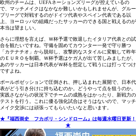
欧州のチームは、UEFAネーションズリーグが控えているの
で、マッチメイクはなかなか難しいかもしれませんが、グルー
プリーグで対戦するのがドイツ代表やスペイン代表である以
上、ヨーロッパの組織だったサッカーのできる国と戦えるのが
本当は望ましい。
さらに理想を言えば、Ｗ杯予選で敗退したイタリア代表との試
合を観たいですね。守備を固めてカウンター一発で守り勝つ
「カテナチオ」から脱却し、攻撃的なスタイルに変貌して昨年
のＥＵＲＯを制覇。Ｗ杯予選はケガ人が出て苦しみましたが、
あのサッカーは日本代表がＷ杯を想定して戦うには打ってつけ
ですよね。
ボールポゼッションで圧倒され、押し込まれた展開で、日本代
表がどう引き分けに持ち込むのか。どうやって点を狙うのか。
実践さながらの状況下でチームの成熟をはかったり、新戦力の
テストを行う。これに優る強化試合はそうはないので、マッチ
メイク交渉には頑張ってもらいたいなと思います。
★『福西崇史 フカボリ・シンドローム』は毎週水曜日更新！
★