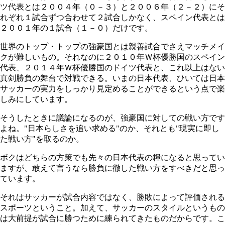
ツ代表とは２００４年（０－３）と２００６年（２－２）にそ
れぞれ１試合ずつ合わせて２試合しかなく、スペイン代表とは
２００１年の１試合（１－０）だけです。
世界のトップ・トップの強豪国とは親善試合でさえマッチメイ
クが難しいもの。それなのに２０１０年Ｗ杯優勝国のスペイン
代表、２０１４年Ｗ杯優勝国のドイツ代表と、これ以上はない
真剣勝負の舞台で対戦できる。いまの日本代表、ひいては日本
サッカーの実力をしっかり見定めることができるという点で楽
しみにしています。
そうしたときに議論になるのが、強豪国に対しての戦い方です
よね。"日本らしさを追い求める"のか、それとも"現実に即し
た戦い方"を取るのか。
ボクはどちらの方策でも先々の日本代表の糧になると思ってい
ますが、敢えて言うなら勝負に徹した戦い方をすべきだと思っ
ています。
それはサッカーが試合内容ではなく、勝敗によって評価される
スポーツということ。加えて、サッカーのスタイルというもの
は大前提が試合に勝つために練られてきたものだからです。こ