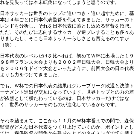
れを見失っては本末転倒になってしまうと思うのです。
日本サッカーは世界のトップに追いつき・追い越すために、基
本は４年ごとに日本代表監督を代えてきました。サッカーのト
レンドを分析し、それを日本代表に落とし込める監督を招聘。
ただ、そのたびに志向するサッカーが逆ブレすることも多々あ
りましたし、そこも日本サッカーらしさとも言えるのですが
（笑）。
日本代表のレベルだけを比べれば、初めてＷ杯に出場した１９
９８年フランス大会よりも２００２年日韓大会、日韓大会より
も２００６年ドイツ大会といったように、前回大会の日本代表
よりも力をつけてきました。
でも、Ｗ杯での日本代表の結果はグループリーグ敗退と決勝ト
ーナメント進出が交互になっています。世界トップとの力の差
が依然として横たわっているのは、日本サッカーだけではな
く、世界のサッカーそのものが進化しているからです。
それを踏まえて、ここから１１月のＷ杯本番までの間で、森保
監督がどんな日本代表をつくり上げていくのか。ポイントとし
ては、森保監督が競争から熟成へとどのタイミングで切り替え