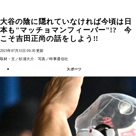
大谷の陰に隠れていなければ今頃は日
本も"マッチョマンフィーバー"!? 今
こそ吉田正尚の話をしよう!!
2023年07月31日 06:30 更新
取材・文／杉浦大介 写真／時事通信社
スポーツ