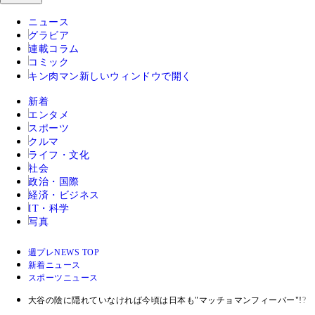
ニュース
グラビア
連載コラム
コミック
キン肉マン
新しいウィンドウで開く
新着
エンタメ
スポーツ
クルマ
ライフ・文化
社会
政治・国際
経済・ビジネス
IT・科学
写真
週プレNEWS TOP
新着ニュース
スポーツニュース
大谷の陰に隠れていなければ今頃は日本も"マッチョマンフィーバー"!? 