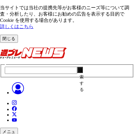
当サイトでは当社の提携先等がお客様のニーズ等について調
査・分析したり、お客様にお勧めの広告を表⽰する⽬的で
Cookie を使⽤する場合があります。
詳しくはこちら
閉じる
検
索
す
る
メニュ