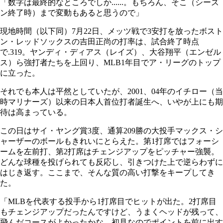
「数字は最終的なところでしか......。もちろん、そこ（シーズ
ン終了時）まで変動もあると思うので」
現地時間（以下同）7月22日、メッツ戦で3安打を放ったボスト
ン・レッドソックスの吉田正尚の打率は、試合終了時点
で.319。ヤンディ・ディアス（レイズ）、大谷翔平（エンゼル
ス）ら強打者たちを上回り、MLB1年目でア・リーグのトップ
に立った。
それでも本人は平然としていたが、2001、04年のイチロー（当
時マリナーズ）以来の日本人首位打者誕生へ、いやが上にも期
待は高まっている。
この日はサイ・ヤング賞3度、通算209勝の大投手マックス・シ
ャーザーのボールもきれいにとらえた。第1打席ではフォーシ
ームを左前打、第2打席はチェンジアップをピッチャー強襲。
どんな球種を投げられても反応し、引きつけた上で逆らわずに
はじき返す。ここまで、そんな質の高い打撃をキープしてき
た。
「MLBを代表する投手から1打席目でヒットが出た。2打席目
もチェンジアップだったんですけど、うまくヘッドが残って、
飛んだコースがよかったかな。初見なのでポイントを前に出す