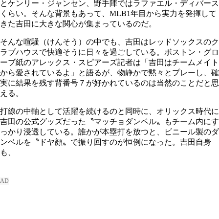
とケンリー・ジャンセン、野手陣ではラファエル・ディバース
くらい。そんな背景もあって、MLB1年目から実力を発揮して
きた吉田に大きな関心が集まっているのだ。
そんな喧騒（けんそう）の中でも、吉田はレッドソックスのク
ラブハウスで快適そうに日々を過ごしている。ボストン・グロ
ーブ紙のアレックス・スピアーズ記者は「吉田はチームメイト
から愛されているよ」と語るが、物静かで黙々とプレーし、確
実に結果を残す背番号７が好かれているのは当然のことだと思
える。
打線の中軸として活躍を続けるのと同時に、オリックス時代に
吉田の公式グッズだった〝マッチョダンベル〟もチーム内にす
っかり浸透している。誰かが本塁打を放つと、ビニール製のダ
ンベルを〝ドヤ顔〟で振り回すのが恒例になった。吉田自身
も、