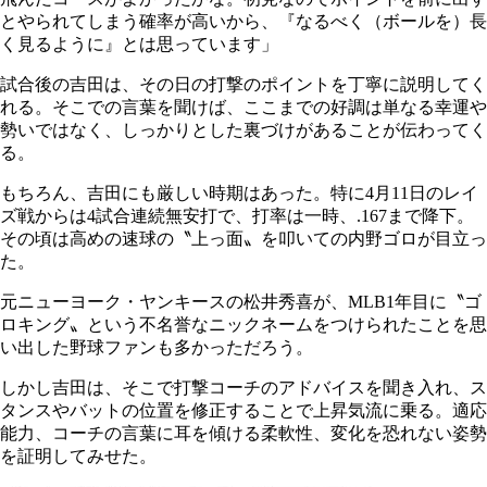
とやられてしまう確率が高いから、『なるべく（ボールを）長
く見るように』とは思っています」
試合後の吉田は、その日の打撃のポイントを丁寧に説明してく
れる。そこでの言葉を聞けば、ここまでの好調は単なる幸運や
勢いではなく、しっかりとした裏づけがあることが伝わってく
る。
もちろん、吉田にも厳しい時期はあった。特に4月11日のレイ
ズ戦からは4試合連続無安打で、打率は一時、.167まで降下。
その頃は高めの速球の〝上っ面〟を叩いての内野ゴロが目立っ
た。
元ニューヨーク・ヤンキースの松井秀喜が、MLB1年目に〝ゴ
ロキング〟という不名誉なニックネームをつけられたことを思
い出した野球ファンも多かっただろう。
しかし吉田は、そこで打撃コーチのアドバイスを聞き入れ、ス
タンスやバットの位置を修正することで上昇気流に乗る。適応
能力、コーチの言葉に耳を傾ける柔軟性、変化を恐れない姿勢
を証明してみせた。