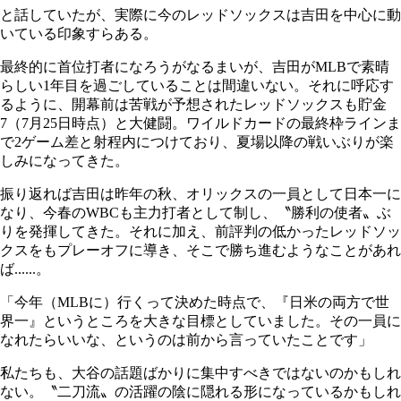
と話していたが、実際に今のレッドソックスは吉田を中心に動
いている印象すらある。
最終的に首位打者になろうがなるまいが、吉田がMLBで素晴
らしい1年目を過ごしていることは間違いない。それに呼応す
るように、開幕前は苦戦が予想されたレッドソックスも貯金
7（7月25日時点）と大健闘。ワイルドカードの最終枠ラインま
で2ゲーム差と射程内につけており、夏場以降の戦いぶりが楽
しみになってきた。
振り返れば吉田は昨年の秋、オリックスの一員として日本一に
なり、今春のWBCも主力打者として制し、〝勝利の使者〟ぶ
りを発揮してきた。それに加え、前評判の低かったレッドソッ
クスをもプレーオフに導き、そこで勝ち進むようなことがあれ
ば......。
「今年（MLBに）行くって決めた時点で、『日米の両方で世
界一』というところを大きな目標としていました。その一員に
なれたらいいな、というのは前から言っていたことです」
私たちも、大谷の話題ばかりに集中すべきではないのかもしれ
ない。〝二刀流〟の活躍の陰に隠れる形になっているかもしれ