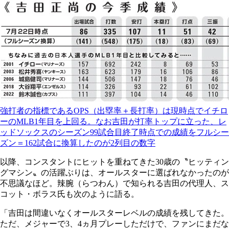
強打者の指標であるOPS（出塁率＋長打率）は現時点でイチロ
ーのMLB1年目を上回る。なお吉田が打率トップに立った、レ
ッドソックスのシーズン99試合目終了時点での成績をフルシー
ズン＝162試合に換算したのが2列目の数字
以降、コンスタントにヒットを重ねてきた30歳の〝ヒッティン
グマシン〟の活躍ぶりは、オールスターに選ばれなかったのが
不思議なほど。辣腕（らつわん）で知られる吉田の代理人、ス
コット・ボラス氏も次のように語る。
「吉田は間違いなくオールスターレベルの成績を残してきた。
ただ、メジャーで3、4ヵ月プレーしただけで、ファンにまだな