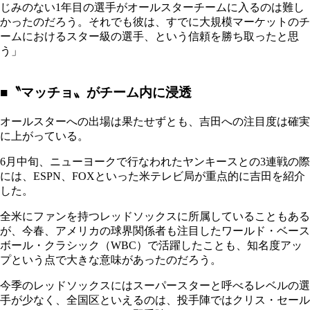
じみのない1年目の選手がオールスターチームに入るのは難し
かったのだろう。それでも彼は、すでに大規模マーケットのチ
ームにおけるスター級の選手、という信頼を勝ち取ったと思
う」
■〝マッチョ〟がチーム内に浸透
オールスターへの出場は果たせずとも、吉田への注目度は確実
に上がっている。
6月中旬、ニューヨークで行なわれたヤンキースとの3連戦の際
には、ESPN、FOXといった米テレビ局が重点的に吉田を紹介
した。
全米にファンを持つレッドソックスに所属していることもある
が、今春、アメリカの球界関係者も注目したワールド・ベース
ボール・クラシック（WBC）で活躍したことも、知名度アッ
プという点で大きな意味があったのだろう。
今季のレッドソックスにはスーパースターと呼べるレベルの選
手が少なく、全国区といえるのは、投手陣ではクリス・セール