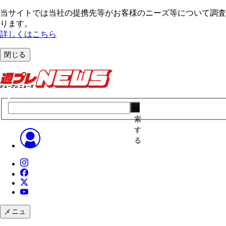
当サイトでは当社の提携先等がお客様のニーズ等について調査・
ります。
詳しくはこちら
閉じる
検
索
す
る
メニュ