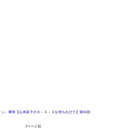
シ」事情【山本萩子の６－４－３を待ちわびて】第84回
3ページ目