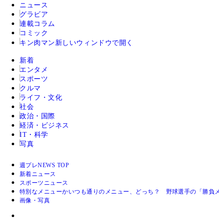
ニュース
グラビア
連載コラム
コミック
キン肉マン
新しいウィンドウで開く
新着
エンタメ
スポーツ
クルマ
ライフ・文化
社会
政治・国際
経済・ビジネス
IT・科学
写真
週プレNEWS TOP
新着ニュース
スポーツニュース
特別なメニューかいつも通りのメニュー、どっち？ 野球選手の「勝負メ
画像・写真