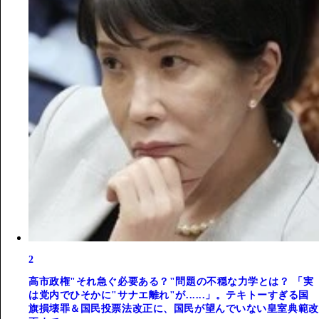
2
高市政権"それ急ぐ必要ある？"問題の不穏な力学とは？ 「実
は党内でひそかに"サナエ離れ"が......」。テキトーすぎる国
旗損壊罪＆国民投票法改正に、国民が望んでいない皇室典範改