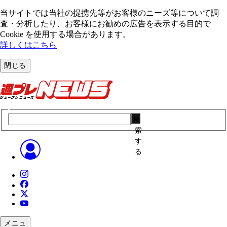
当サイトでは当社の提携先等がお客様のニーズ等について調
査・分析したり、お客様にお勧めの広告を表⽰する⽬的で
Cookie を使⽤する場合があります。
詳しくはこちら
閉じる
検
索
す
る
メニュ