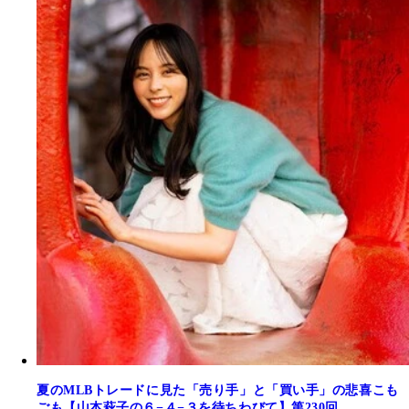
夏のMLBトレードに見た「売り手」と「買い手」の悲喜こも
ごも【山本萩子の６−４−３を待ちわびて】第230回