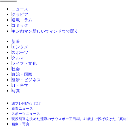
ニュース
グラビア
連載コラム
コミック
キン肉マン
新しいウィンドウで開く
新着
エンタメ
スポーツ
クルマ
ライフ・文化
社会
政治・国際
経済・ビジネス
IT・科学
写真
週プレNEWS TOP
新着ニュース
スポーツニュース
現役引退を決めた流浪のサウスポー正田樹。41歳まで投げ続けた「真剣
画像・写真