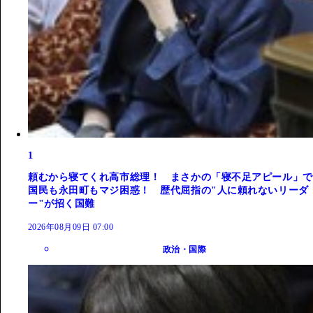
1
頼むから寝てくれ高市総理！ まさかの「寝不足アピール」で
国民も永田町もマジ困惑！ 歴代屈指の"人に頼れないリーダ
ー"が招く国難
2026年08月09日 07:00
政治・国際