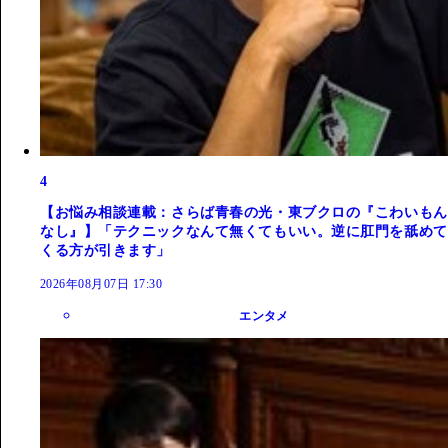
4
【お悩み相談連載：さらば青春の光・東ブクロの『こわいもん
なし』】「テクニックなんて無くてもいい。逆に肛門を舐めて
くる方が引きます」
2026年08月07日 17:30
エンタメ