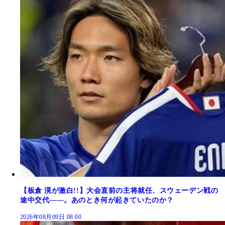
【板倉 滉が激白!!】大会直前の主将就任、スウェーデン戦の
途中交代――。あのとき何が起きていたのか？
2026年08月09日 08:00