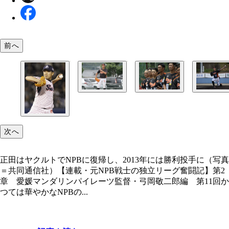
前へ
練習環境の厳しいなか独立リーグで10年もプレー
弓岡監督（左端）も正田（左から５人目）に全幅の
選手晩年の正田は老練な投球術で勝負していた
を置いていた
次へ
正田はヤクルトでNPBに復帰し、2013年には勝利投手に（写真
＝共同通信社）【連載・元NPB戦士の独立リーグ奮闘記】第2
章 愛媛マンダリンパイレーツ監督・弓岡敬二郎編 第11回か
つては華やかなNPBの...
正田はヤクルトでNPBに復帰し、2013年には勝利