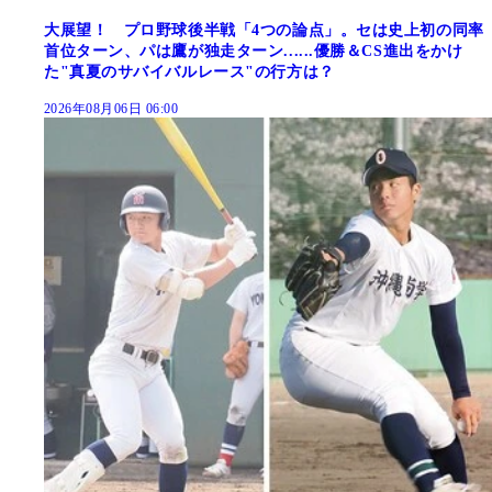
大展望！ プロ野球後半戦「4つの論点」。セは史上初の同率
首位ターン、パは鷹が独走ターン......優勝＆CS進出をかけ
た"真夏のサバイバルレース"の行方は？
2026年08月06日 06:00