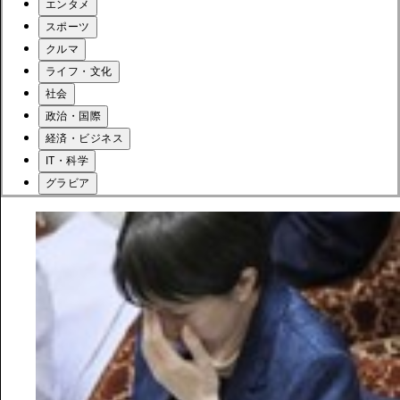
エンタメ
スポーツ
クルマ
ライフ・文化
社会
政治・国際
経済・ビジネス
IT・科学
グラビア