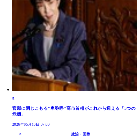
5
官邸に閉じこもる"卑弥呼"高市首相がこれから迎える「3つの
危機」
2026年05月16日 07:00
政治・国際