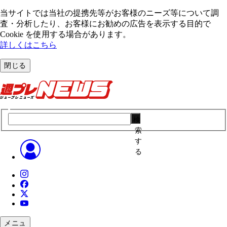
当サイトでは当社の提携先等がお客様のニーズ等について調
査・分析したり、お客様にお勧めの広告を表⽰する⽬的で
Cookie を使⽤する場合があります。
詳しくはこちら
閉じる
検
索
す
る
メニュ