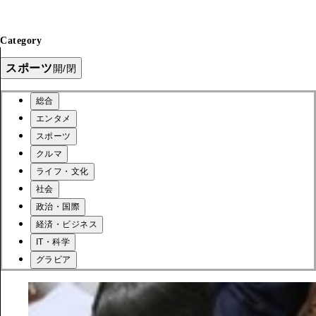
Category
スポーツ
開/閉
総合
エンタメ
スポーツ
クルマ
ライフ・文化
社会
政治・国際
経済・ビジネス
IT・科学
グラビア