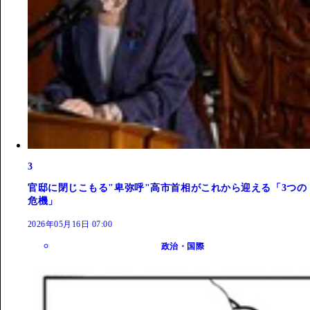
3
官邸に閉じこもる"卑弥呼"高市首相がこれから迎える「3つの
危機」
2026年05月16日 07:00
政治・国際