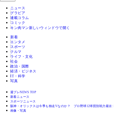
ニュース
グラビア
連載コラム
コミック
キン肉マン
新しいウィンドウで開く
新着
エンタメ
スポーツ
クルマ
ライフ・文化
社会
政治・国際
経済・ビジネス
IT・科学
写真
週プレNEWS TOP
新着ニュース
スポーツニュース
阪神・オリックスは今季も独走Vなのか？ プロ野球12球団別戦力最速
画像・写真