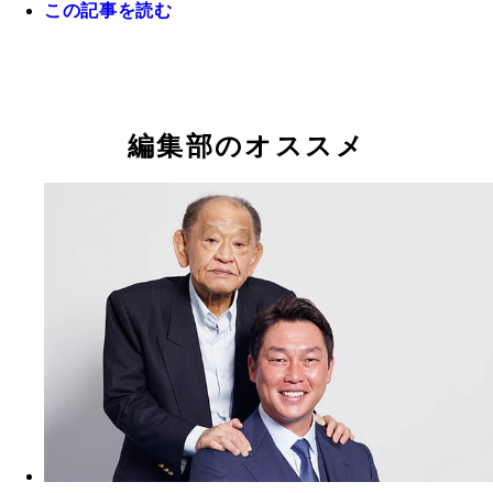
この記事を読む
FAでオリックスに移籍した西川の穴埋めを期待さ
ヘッド兼バッテリーコーチから昇格し、今季より指
2軍監督から昇格し、今季より指揮を執るソフトバ
岡田監督が大きな期待をかけ、お股ニキ氏も高く評
3年前のドラ1・椋木
2年前はルーキーながら2桁本塁打＆2桁盗塁を達成
島・末包
執る巨人・阿部監督
小久保監督
る高卒2年目左腕の阪神・門別
フトバンク・野村勇。昨季はケガの影響で不本意な
オリックス先発陣は山本由伸、山﨑福也の抜けた穴
ズンを過ごしたが、今季は完全復活なるか
きいが、3年前のドラ1・椋木、2年前のドラ1・曽谷
2年前のドラ1・曽谷
前のドラ3・齋藤（写真）らの飛躍に期待がかかる
編集部のオススメ