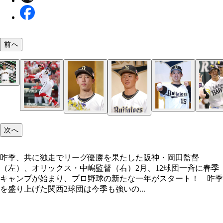
前へ
10年以上にわたって巨人軍を引っ張ってきた菅野
昨季、共に独走でリーグ優勝を果たした阪神・岡田
昨季、＂チームロン毛＂として話題を呼んだ西武の
と坂本（右）。ベテランとしてもうひと花咲かせて
（左）、オリックス・中嶋監督（右）
（左）と髙橋光（右）。平良を加えた先発3本柱は1
そうだ
イチの充実度だ
FAでソフトバンクに加入した山川。新天地では、
次へ
上となる大活躍を期待したい
昨季、共に独走でリーグ優勝を果たした阪神・岡田監督
（左）、オリックス・中嶋監督（右）2月、12球団一斉に春季
キャンプが始まり、プロ野球の新たな一年がスタート！ 昨季
を盛り上げた関西2球団は今季も強いの...