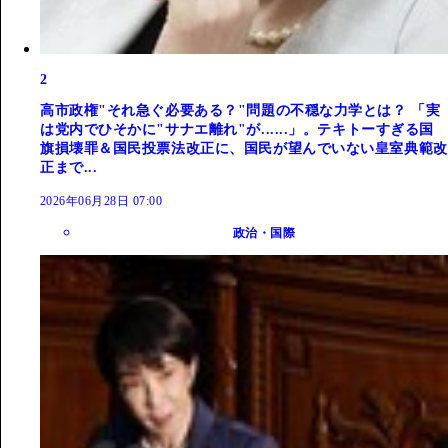
2
高市政権"それ急ぐ必要ある？"問題の不穏な力学とは？ 「実
は党内でひそかに"サナエ離れ"が......」。テキトーすぎる国
旗損壊罪＆国民投票法改正に、国民が望んでいない皇室典範改
正まで...
2026年06月28日 07:00
政治・国際