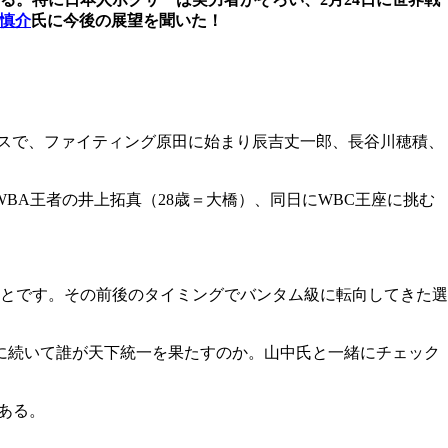
慎介
氏に今後の展望を聞いた！
ラスで、ファイティング原田に始まり辰吉丈一郎、長谷川穂積、
BA王者の井上拓真（28歳＝大橋）、同日にWBC王座に挑む
ことです。その前後のタイミングでバンタム級に転向してきた選
に続いて誰が天下統一を果たすのか。山中氏と一緒にチェック
ある。