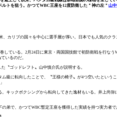
ベルトを狙う。
かつてWBC王座を12度防衛した＂神の左＂
山中
中南米、カリブの国々を中心に選手層が厚い。日本でも人気のク
している。2月24日に東京・両国国技館で初防衛戦を行なうW
ねているのだ。
録した〝ゴッドレフト〟山中慎介氏が説明する。
タム級に転向したことで、〝王様の椅子〟が4つ空いたという
」
る。キックボクシングから転向してきた逸材もいる。井上尚弥
下の弟で、かつてWBC暫定王座を獲得した実績を持つ実力者で
】