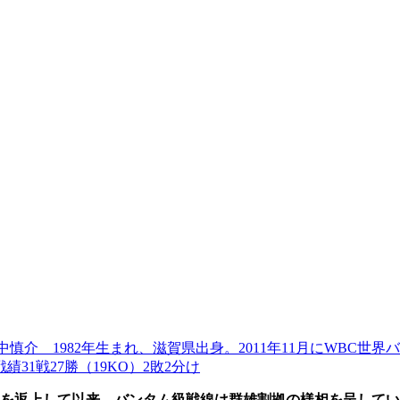
中慎介 1982年生まれ、滋賀県出身。2011年11月にWBC
31戦27勝（19KO）2敗2分け
を返上して以来、バンタム級戦線は群雄割拠の様相を呈してい