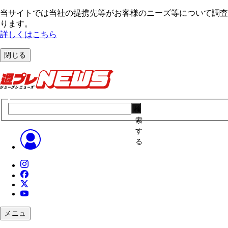
当サイトでは当社の提携先等がお客様のニーズ等について調査・
ります。
詳しくはこちら
閉じる
検
索
す
る
メニュ