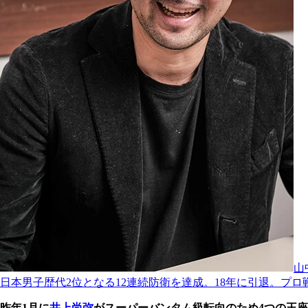
山
日本男子歴代2位となる12連続防衛を達成。18年に引退。プロ戦績
昨年1月に
井上尚弥
がスーパーバンタム級転向のため4つの王座