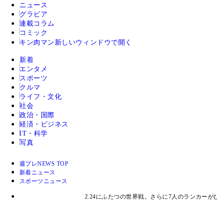
ニュース
グラビア
連載コラム
コミック
キン肉マン
新しいウィンドウで開く
新着
エンタメ
スポーツ
クルマ
ライフ・文化
社会
政治・国際
経済・ビジネス
IT・科学
写真
週プレNEWS TOP
新着ニュース
スポーツニュース
2.24にふたつの世界戦。さらに7人のランカー