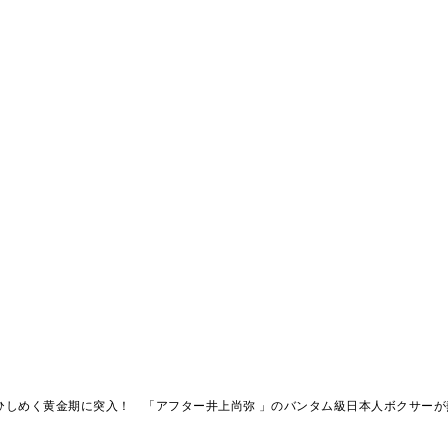
がひしめく黄金期に突入！ 「アフター井上尚弥 」のバンタム級日本人ボクサーが熱