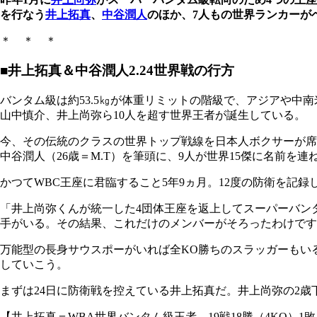
を行なう
井上拓真
、
中谷潤人
のほか、7人もの世界ランカーが
＊ ＊ ＊
■井上拓真＆中谷潤人2.24世界戦の行方
バンタム級は約53.5㎏が体重リミットの階級で、アジアや
山中慎介、井上尚弥ら10人を超す世界王者が誕生している。
今、その伝統のクラスの世界トップ戦線を日本人ボクサーが席巻
中谷潤人（26歳＝M.T）を筆頭に、9人が世界15傑に名前を連
かつてWBC王座に君臨すること5年9ヵ月。12度の防衛を記
「井上尚弥くんが統一した4団体王座を返上してスーパーバン
手がいる。その結果、これだけのメンバーがそろったわけです
万能型の長身サウスポーがいれば全KO勝ちのスラッガーもい
していこう。
まずは24日に防衛戦を控えている井上拓真だ。井上尚弥の2歳
【井上拓真＝WBA世界バンタム級王者。19戦18勝（4KO）1敗