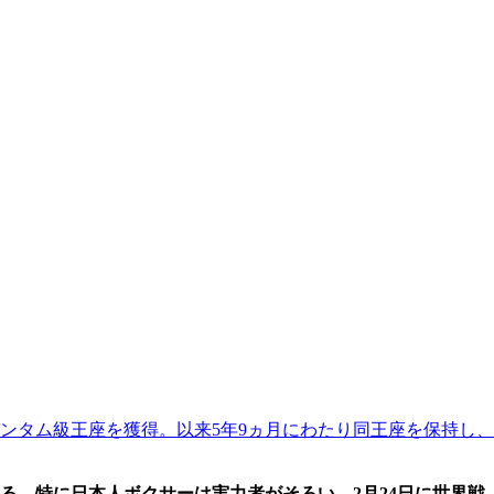
世界バンタム級王座を獲得。以来5年9ヵ月にわたり同王座を保持し、
る。特に日本人ボクサーは実力者がそろい、2月24日に世界戦