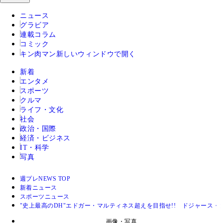
ニュース
グラビア
連載コラム
コミック
キン肉マン
新しいウィンドウで開く
新着
エンタメ
スポーツ
クルマ
ライフ・文化
社会
政治・国際
経済・ビジネス
IT・科学
写真
週プレNEWS TOP
新着ニュース
スポーツニュース
"史上最高のDH"エドガー・マルティネス超えを目指せ!! ドジャース・
画像・写真