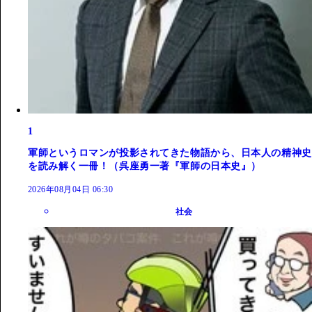
1
軍師というロマンが投影されてきた物語から、日本人の精神史
を読み解く一冊！（呉座勇一著『軍師の日本史』）
2026年08月04日 06:30
社会