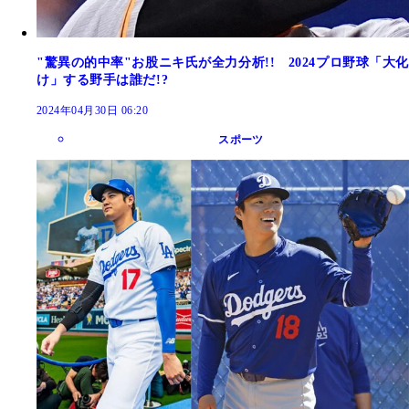
"驚異の的中率"お股ニキ氏が全力分析!! 2024プロ野球「大化
け」する野手は誰だ!?
2024年04月30日 06:20
スポーツ