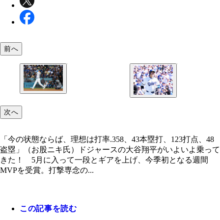
前へ
「史上最高のDH」エドガー・マルティネスでも実
次へ
なかった「DH専任でのシーズンMVP」を獲得でき
「今の状態ならば、理想は打率.358、43本塁打、12
点、48盗塁」（お股ニキ氏）
「今の状態ならば、理想は打率.358、43本塁打、123打点、48
盗塁」（お股ニキ氏）ドジャースの大谷翔平がいよいよ乗って
きた！ 5月に入って一段とギアを上げ、今季初となる週間
MVPを受賞。打撃専念の...
この記事を読む