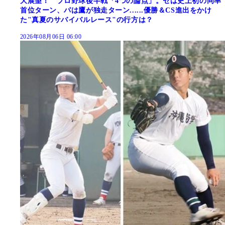
大展望！ プロ野球後半戦「4つの論点」。セは史上初の同率
首位ターン、パは鷹が独走ターン......優勝＆CS進出をかけ
た"真夏のサバイバルレース"の行方は？
2026年08月06日 06:00