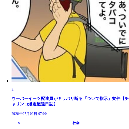
2
ウーバーイーツ配達員がキッパリ断る「ついで指示」案件【チ
ャリンコ爆走配達日誌】
2026年07月02日 07:00
社会