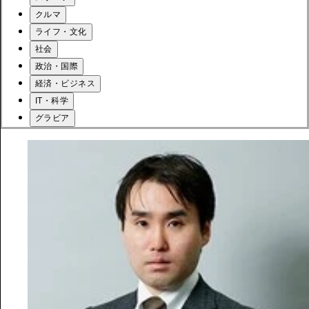
クルマ
ライフ・文化
社会
政治・国際
経済・ビジネス
IT・科学
グラビア