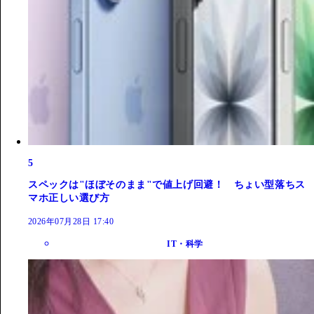
5
スペックは"ほぼそのまま"で値上げ回避！ ちょい型落ちス
マホ正しい選び方
2026年07月28日 17:40
IT・科学