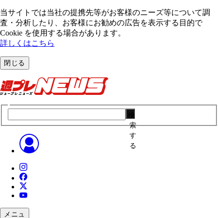
当サイトでは当社の提携先等がお客様のニーズ等について調
査・分析したり、お客様にお勧めの広告を表⽰する⽬的で
Cookie を使⽤する場合があります。
詳しくはこちら
閉じる
検
索
す
る
メニュ