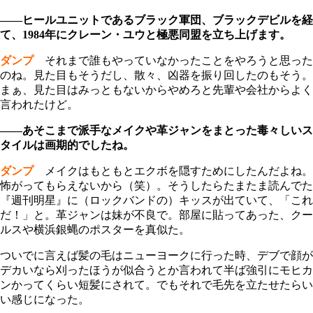
――ヒールユニットであるブラック軍団、ブラックデビルを経
て、1984年にクレーン・ユウと極悪同盟を立ち上げます。
ダンプ
それまで誰もやっていなかったことをやろうと思った
のね。見た目もそうだし、散々、凶器を振り回したのもそう。
まぁ、見た目はみっともないからやめろと先輩や会社からよく
言われたけど。
――あそこまで派手なメイクや革ジャンをまとった毒々しいス
タイルは画期的でしたね。
ダンプ
メイクはもともとエクボを隠すためにしたんだよね。
怖がってもらえないから（笑）。そうしたらたまたま読んでた
『週刊明星』に（ロックバンドの）キッスが出ていて、「これ
だ！」と。革ジャンは妹が不良で。部屋に貼ってあった、クー
ルスや横浜銀蝿のポスターを真似た。
ついでに言えば髪の毛はニューヨークに行った時、デブで顔が
デカいなら刈ったほうが似合うとか言われて半ば強引にモヒカ
ンかってくらい短髪にされて。でもそれで毛先を立たせたらい
い感じになった。