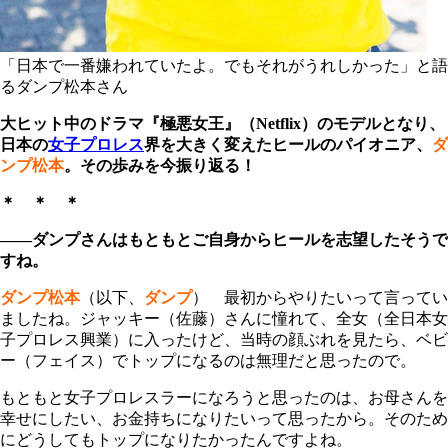
「日本で一番嫌われていたよ。でもそれがうれしかった」と語
るダンプ松本さん
大ヒット中のドラマ『極悪女王』（Netflix）のモデルとなり、
日本の
女子プロレス
界を大きく変えたヒールのパイオニア、
ダ
ンプ松本
。その歩みを今振り返る！
＊ ＊ ＊
――ダンプさんはもともとご自身からヒールを志望したそうで
すね。
ダンプ松本
（以下、
ダンプ
） 最初からやりたいって言ってい
ましたね。ジャッキー（佐藤）さんに憧れて、全女（全日本女
子プロレス興業）に入ったけど、当時の顔ぶれを見たら、ベビ
ー（フェイス）でトップになるのは無理だと思ったので。
もともと女子プロレスラーになろうと思ったのは、お母さんを
幸せにしたい、お金持ちになりたいって思ったから。そのため
にどうしてもトップになりたかったんですよね。