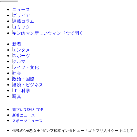
ニュース
グラビア
連載コラム
コミック
キン肉マン
新しいウィンドウで開く
新着
エンタメ
スポーツ
クルマ
ライフ・文化
社会
政治・国際
経済・ビジネス
IT・科学
写真
週プレNEWS TOP
新着ニュース
スポーツニュース
伝説の"極悪女王"ダンプ松本インタビュー「ゴキブリ入りケーキにして