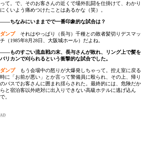
って。で、そのお客さんの近くで場外乱闘を仕掛けて、わかり
にくいよう痛めつけたことはあるかな（笑）。
――ちなみにいままでで一番印象的な試合は？
ダンプ
それはやっぱり（長与）千種との敗者髪切りデスマッ
チ（1985年8月28日、大阪城ホール）だよね。
――ものすごい流血戦の末、長与さんが敗れ、リング上で髪を
バリカンで刈られるという衝撃的な試合でした。
ダンプ
もう会場中の怒りが大爆発しちゃって。控え室に戻る
時に「お前が悪い」とか言って警備員に殴られ、その上、帰り
のバスでお客さんに囲まれ揺らされた。最終的には、危険だか
らと宿泊客以外絶対に出入りできない高級ホテルに逃げ込ん
で。