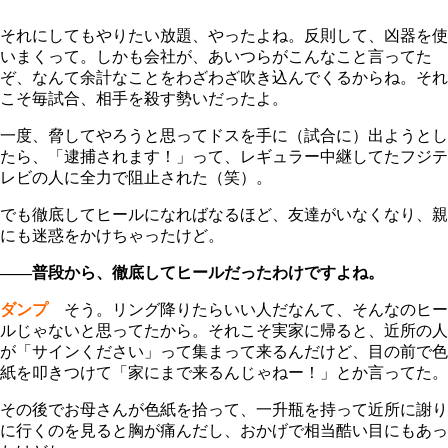
それにしてもやりたい放題、やったよね。反則して、凶器を使
いまくって。しかも会社が、あいつらがこんなこと言ってた
ぞ、なんて余計なことをわざわざ吹き込んでくるからね。それ
こそ毎試合、相手を殺す勢いだったよ。
一度、脅してやろうと思ってドスを手に（試合に）出ようとし
たら、「逮捕されます！」って、レギュラー中継してたフジテ
レビの人に全力で阻止された（笑）。
でも徹底してヒールになればなるほど、友達がいなくなり、親
にも迷惑をかけちゃったけど。
――普段から、徹底してヒールだったわけですよね。
ダンプ
そう。リング降りたらいい人だなんて、そんなのヒー
ルじゃないと思ってたから。それこそ実家に帰ると、近所の人
が「サインください」って集まって来るんだけど、目の前で色
紙を叩きつけて「家にまで来るんじゃねー！」とか言ってた。
その後でお母さんが色紙を拾って、一升瓶を持って近所に謝り
に行くのを見ると胸が痛んだし、おかげで相当酷い目にもあっ