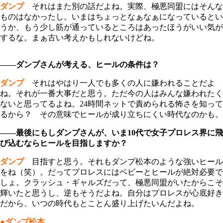
ダンプ
それはまた別の話だよね。実際、極悪同盟にはそんな
ものはなかったし。いまはちょっとなぁなぁになっているとい
うか、もう少し筋が通っているところはあったほうがいい気が
するな。まぁ古い考えかもしれないけどね。
――ダンプさんが考える、ヒールの条件は？
ダンプ
それはやはり一人でも多くの人に嫌われることだよ
ね。それが一番大事だと思う。ただ今の人はみんな嫌われたく
ないと思ってるよね。24時間ネットで責められる怖さを知って
るから？ その意味でヒールが成り立ちにくい時代なのかも。
――最後にもしダンプさんが、いま10代で女子プロレス界に飛
び込むならヒールを目指しますか？
ダンプ
目指すと思う。それもダンプ松本のような強いヒール
をね（笑）。だってプロレスにはベビーとヒールが絶対必要で
しょ。クラッシュ・ギャルズだって、極悪同盟がいたからこそ
輝いたと思うし、逆もそうだよね。自分はプロレスが心底好き
だから、いつの時代もとことん盛り上げたいんだよね。
●ダンプ松本