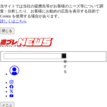
当サイトでは当社の提携先等がお客様のニーズ等について調
査・分析したり、お客様にお勧めの広告を表⽰する⽬的で
Cookie を使⽤する場合があります。
詳しくはこちら
閉じる
検
索
す
る
メニュ