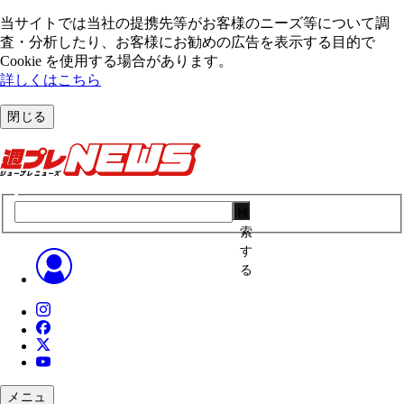
当サイトでは当社の提携先等がお客様のニーズ等について調
査・分析したり、お客様にお勧めの広告を表⽰する⽬的で
Cookie を使⽤する場合があります。
詳しくはこちら
閉じる
検
索
す
る
メニュ