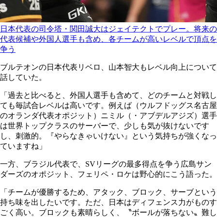
日本代表の司令塔・関田誠大はジェイテクトでプレー。将来の
代表候補や外国人選手も含め、各チームが高いレベルで頂点を
争う
ブルテオンの日本代表リベロ、山本智大もレベル向上について
話していた。
「過去と比べると、外国人選手も含めて、どのチームと対戦し
ても毎試合レベルは高いです。例えば（ウルフドッグス名古屋
のオランダ代表オポジット）ニミル（・アブデルアジズ）選手
は世界トップクラスのサーバーで、少しも気が抜けないです
し、刺激的。『やらなきゃいけない』という気持ちが強くなっ
ていますね」
一方、ブラジル代表で、SVリーグの最多得点を争う広島サン
ダーズのオポジット、フェリペ・ロケは野心的にこう語った。
「チームが優勝するため、アタック、ブロック、サーブという
持ち味を出したいです。ただ、日本はディフェンス力がものす
ごく高い。ブロックも素晴らしく、〝ボールが落ちない〟難し