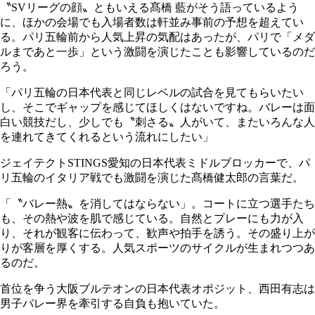
〝SVリーグの顔〟ともいえる髙橋 藍がそう語っているよう
に、ほかの会場でも入場者数は軒並み事前の予想を超えてい
る。パリ五輪前から人気上昇の気配はあったが、パリで「メダ
ルまであと一歩」という激闘を演じたことも影響しているのだ
ろう。
「パリ五輪の日本代表と同じレベルの試合を見てもらいたい
し、そこでギャップを感じてほしくはないですね。バレーは面
白い競技だし、少しでも〝刺さる〟人がいて、またいろんな人
を連れてきてくれるという流れにしたい」
ジェイテクトSTINGS愛知の日本代表ミドルブロッカーで、パ
リ五輪のイタリア戦でも激闘を演じた髙橋健太郎の言葉だ。
「〝バレー熱〟を消してはならない」。コートに立つ選手たち
も、その熱や波を肌で感じている。自然とプレーにも力が入
り、それが観客に伝わって、歓声や拍手を誘う。その盛り上が
りが客層を厚くする。人気スポーツのサイクルが生まれつつあ
るのだ。
首位を争う大阪ブルテオンの日本代表オポジット、西田有志は
男子バレー界を牽引する自負も抱いていた。