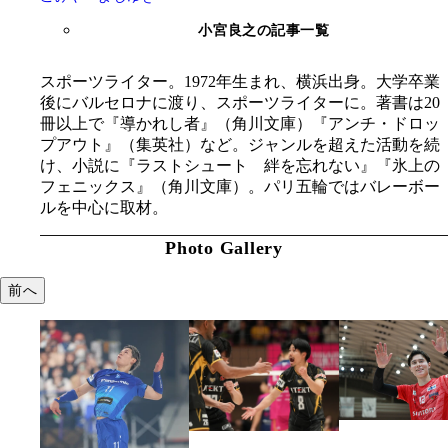
小宮良之の記事一覧
スポーツライター。1972年生まれ、横浜出身。大学卒業
後にバルセロナに渡り、スポーツライターに。著書は20
冊以上で『導かれし者』（角川文庫）『アンチ・ドロッ
プアウト』（集英社）など。ジャンルを超えた活動を続
け、小説に『ラストシュート 絆を忘れない』『氷上の
フェニックス』（角川文庫）。パリ五輪ではバレーボー
ルを中心に取材。
Photo Gallery
前へ