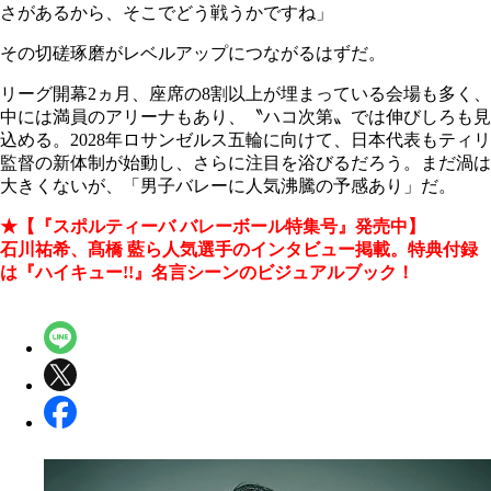
さがあるから、そこでどう戦うかですね」
その切磋琢磨がレベルアップにつながるはずだ。
リーグ開幕2ヵ月、座席の8割以上が埋まっている会場も多く、
中には満員のアリーナもあり、〝ハコ次第〟では伸びしろも見
込める。2028年ロサンゼルス五輪に向けて、日本代表もティリ
監督の新体制が始動し、さらに注目を浴びるだろう。まだ渦は
大きくないが、「男子バレーに人気沸騰の予感あり」だ。
★【『スポルティーバ バレーボール特集号』発売中】
石川祐希、髙橋 藍ら人気選手のインタビュー掲載。特典付録
は『ハイキュー!!』名言シーンのビジュアルブック！