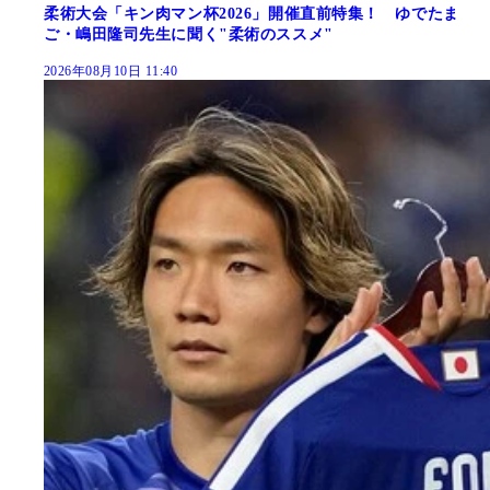
柔術大会「キン肉マン杯2026」開催直前特集！ ゆでたま
ご・嶋田隆司先生に聞く"柔術のススメ"
2026年08月10日 11:40