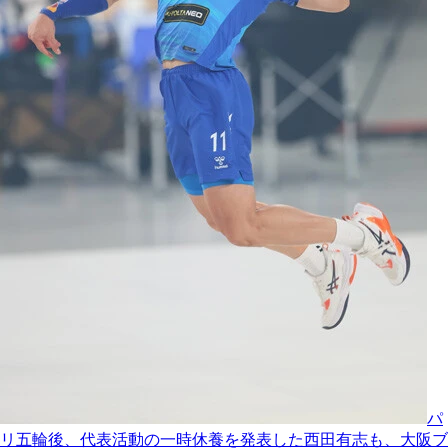
パ
リ五輪後、代表活動の一時休養を発表した西田有志も、大阪ブ