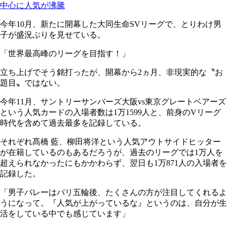
中心に人気が沸騰
今年10月、新たに開幕した大同生命SVリーグで、とりわけ男
子が盛況ぶりを見せている。
「世界最高峰のリーグを目指す！」
立ち上げでそう銘打ったが、開幕から2ヵ月、非現実的な〝お
題目〟ではない。
今年11月、サントリーサンバーズ大阪vs東京グレートベアーズ
という人気カードの入場者数は1万1599人と、前身のVリーグ
時代を含めて過去最多を記録している。
それぞれ髙橋 藍、柳田将洋という人気アウトサイドヒッター
が在籍しているのもあるだろうが、過去のリーグでは1万人を
超えられなかったにもかかわらず、翌日も1万871人の入場者を
記録した。
「男子バレーはパリ五輪後、たくさんの方が注目してくれるよ
うになって。『人気が上がっているな』というのは、自分が生
活をしている中でも感じています」