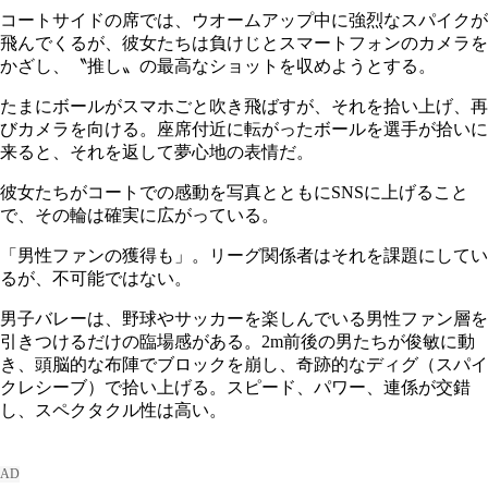
コートサイドの席では、ウオームアップ中に強烈なスパイクが
飛んでくるが、彼女たちは負けじとスマートフォンのカメラを
かざし、〝推し〟の最高なショットを収めようとする。
たまにボールがスマホごと吹き飛ばすが、それを拾い上げ、再
びカメラを向ける。座席付近に転がったボールを選手が拾いに
来ると、それを返して夢心地の表情だ。
彼女たちがコートでの感動を写真とともにSNSに上げること
で、その輪は確実に広がっている。
「男性ファンの獲得も」。リーグ関係者はそれを課題にしてい
るが、不可能ではない。
男子バレーは、野球やサッカーを楽しんでいる男性ファン層を
引きつけるだけの臨場感がある。2m前後の男たちが俊敏に動
き、頭脳的な布陣でブロックを崩し、奇跡的なディグ（スパイ
クレシーブ）で拾い上げる。スピード、パワー、連係が交錯
し、スペクタクル性は高い。