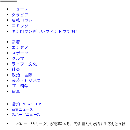
ニュース
グラビア
連載コラム
コミック
キン肉マン
新しいウィンドウで開く
新着
エンタメ
スポーツ
クルマ
ライフ・文化
社会
政治・国際
経済・ビジネス
IT・科学
写真
週プレNEWS TOP
新着ニュース
スポーツニュース
バレー「SVリーグ」が開幕2ヵ月。髙橋 藍たちが語る手応えと今後