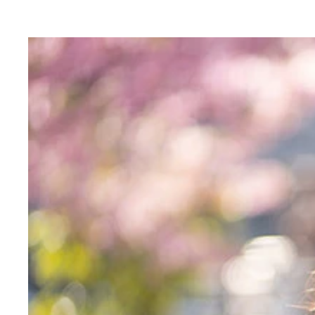
昨季のMLBドラフト全体1位で入団し、ナ・リー
8月24日、サヨナラ満塁本塁打で「40-40」を達成
6月7日、2奪三振ながら打たせて取る投球で「ノ
同地区のライバルとして投げ合ったドジャース・山
10月19日、執念の連続ヘッドスライディングでチ