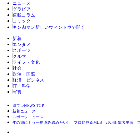
ニュース
グラビア
連載コラム
コミック
キン肉マン
新しいウィンドウで開く
新着
エンタメ
スポーツ
クルマ
ライフ・文化
社会
政治・国際
経済・ビジネス
IT・科学
写真
週プレNEWS TOP
新着ニュース
スポーツニュース
年の瀬にもう一度噛み締めたい!! プロ野球＆MLB「2024衝撃名場面」