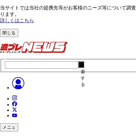
当サイトでは当社の提携先等がお客様のニーズ等について調査・
ります。
詳しくはこちら
閉じる
検
索
す
る
メニュ