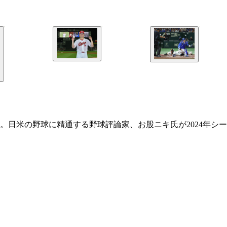
B。日米の野球に精通する野球評論家、お股ニキ氏が2024年シー