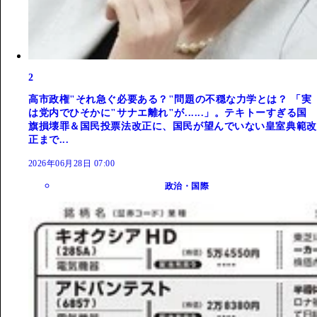
2
高市政権"それ急ぐ必要ある？"問題の不穏な力学とは？ 「実
は党内でひそかに"サナエ離れ"が......」。テキトーすぎる国
旗損壊罪＆国民投票法改正に、国民が望んでいない皇室典範改
正まで...
2026年06月28日 07:00
政治・国際