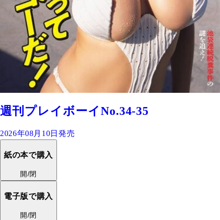
週刊プレイボーイNo.34-35
2026年08月10日発売
紙の本で購入
開/閉
電子版で購入
開/閉