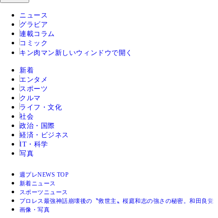
ニュース
グラビア
連載コラム
コミック
キン肉マン
新しいウィンドウで開く
新着
エンタメ
スポーツ
クルマ
ライフ・文化
社会
政治・国際
経済・ビジネス
IT・科学
写真
週プレNEWS TOP
新着ニュース
スポーツニュース
プロレス最強神話崩壊後の〝救世主〟桜庭和志の強さの秘密。和田良覚
画像・写真