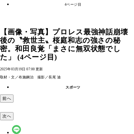
4ページ目
【画像・写真】プロレス最強神話崩壊
後の〝救世主〟桜庭和志の強さの秘
密。和田良覚「まさに無双状態でし
た」 (4ページ目)
2025年03月19日 07:00 更新
取材・文／布施鋼治 撮影／長尾 迪
スポーツ
前へ
次へ