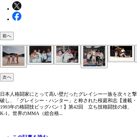
前へ
『PRIDE.1』ではゲーリー・グッドリッジvsオレッ
日本人格闘家にとって高い壁だったグレイシー一族
タクタロフ戦を含め3試合、レフェリーを務めた
次々と撃破し、「グレイシー・ハンター」と称され
次へ
左から和田レフェリー、田村潔司、ムエタイコーチ
左から髙阪剛、和田レフェリー、金原弘光（和田氏
庭和志
ーウィー・チョーワイクン、山崎一夫（和田氏提供
供）
日本人格闘家にとって高い壁だったグレイシー一族を次々と撃
左から桜庭和志、和田レフェリー、髙山善廣（和田
破し、「グレイシー・ハンター」と称された桜庭和志【連載・
ブラジルから招かれた柔術家、セルジオ・ペーニャ
供）
1993年の格闘技ビッグバン！】第42回 立ち技格闘技の雄、
む元UWFインターの面々（和田氏提供）
K-1。世界のMMA（総合格...