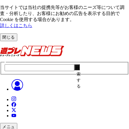
当サイトでは当社の提携先等がお客様のニーズ等について調
査・分析したり、お客様にお勧めの広告を表⽰する⽬的で
Cookie を使⽤する場合があります。
詳しくはこちら
閉じる
検
索
す
る
メニュ