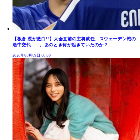
【板倉 滉が激白!!】大会直前の主将就任、スウェーデン戦の
途中交代――。あのとき何が起きていたのか？
2026年08月09日 08:00