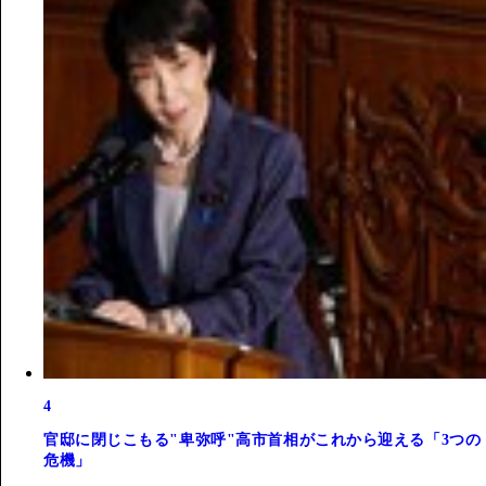
4
官邸に閉じこもる"卑弥呼"高市首相がこれから迎える「3つの
危機」