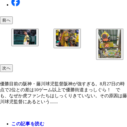
前へ
優勝目前の阪神・藤川球児監督
居酒屋「尼のトラのおばちゃんの店」店主の引田孝
ん（81歳）は「今年は一昨年ほどの熱気はないね
次へ
冷静に語る
優勝目前の阪神・藤川球児監督阪神が強すぎる。8月27日の時
点で2位との差は10ゲーム以上で優勝街道まっしぐら！ で
も、なぜか虎ファンたちはしっくりきていない。その原因は藤
川球児監督にあるという.......
毎年マジックをカウントダウンする尼崎中央三丁目
この記事を読む
街では8月中旬にすでにマジック20の数字が点灯。