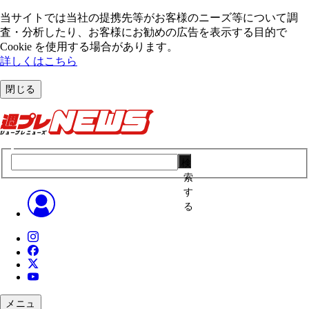
当サイトでは当社の提携先等がお客様のニーズ等について調
査・分析したり、お客様にお勧めの広告を表⽰する⽬的で
Cookie を使⽤する場合があります。
詳しくはこちら
閉じる
検
索
す
る
メニュ