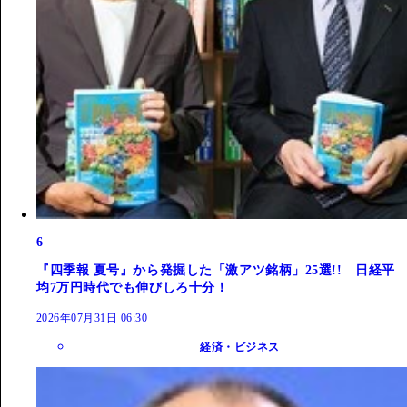
6
『四季報 夏号』から発掘した「激アツ銘柄」25選!! 日経平
均7万円時代でも伸びしろ十分！
2026年07月31日 06:30
経済・ビジネス