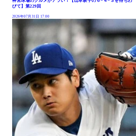
神宮球場のグルメがアツい！【山本萩子の６−４−３を待ちわ
びて】第229回
2026年07月31日 17:00