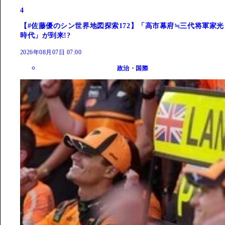
4
【#佐藤優のシン世界地図探索172】「高市幕府≒三代将軍家光
時代」が到来!?
2026年08月07日 07:00
政治・国際