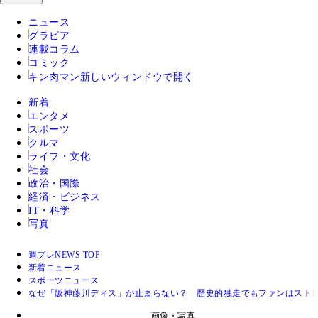
ニュース
グラビア
連載コラム
コミック
キン肉マン
新しいウィンドウで開く
新着
エンタメ
スポーツ
クルマ
ライフ・文化
社会
政治・国際
経済・ビジネス
IT・科学
写真
週プレNEWS TOP
新着ニュース
スポーツニュース
なぜ「阪神藤川ディス」が止まらない？ 歴史的独走でもファンはストレス
画像・写真