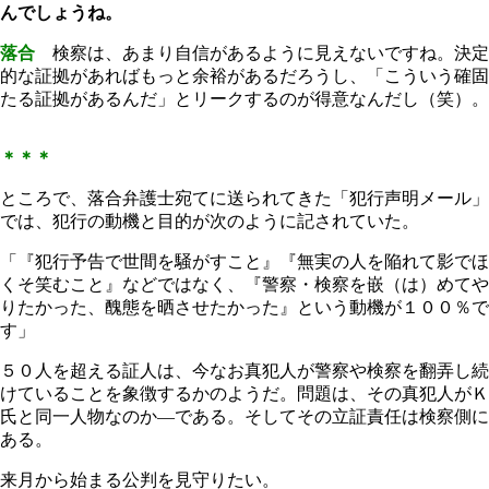
んでしょうね。
落合
検察は、あまり自信があるように見えないですね。決定
的な証拠があればもっと余裕があるだろうし、「こういう確固
たる証拠があるんだ」とリークするのが得意なんだし（笑）。
＊＊＊
ところで、落合弁護士宛てに送られてきた「犯行声明メール」
では、犯行の動機と目的が次のように記されていた。
「『犯行予告で世間を騒がすこと』『無実の人を陥れて影でほ
くそ笑むこと』などではなく、『警察・検察を嵌（は）めてや
りたかった、醜態を晒させたかった』という動機が１００％で
す」
５０人を超える証人は、今なお真犯人が警察や検察を翻弄し続
けていることを象徴するかのようだ。問題は、その真犯人がＫ
氏と同一人物なのか―である。そしてその立証責任は検察側に
ある。
来月から始まる公判を見守りたい。