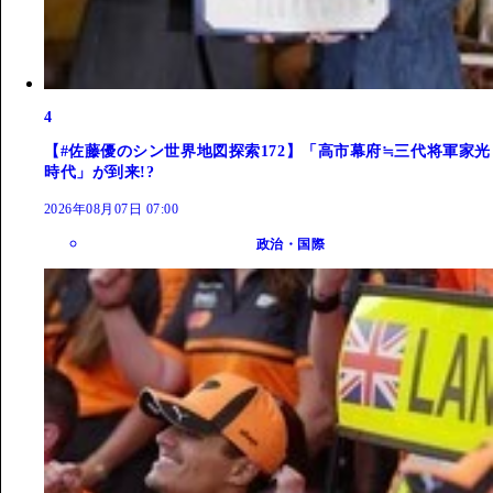
4
【#佐藤優のシン世界地図探索172】「高市幕府≒三代将軍家光
時代」が到来!?
2026年08月07日 07:00
政治・国際