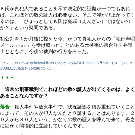
Ｋ氏が真犯人であることを示す決定的な証拠が一つでもあれ
ば、これほどの数の証人は必要ない。そこで浮かび上がってく
るのは、「ひょっとしてＫ氏は冤罪（えんざい）ではないの
か？」という疑問である。
初公判を１か月後に控えた今、かつて真犯人からの「犯行声明
メール
」を受け取ったことのある元検事の落合洋司弁護
（※２）
士とともに、今後の裁判の行方を占った。
（＊２）このメールには当時は報道されていなかった誤認逮捕について言及されており、そのこと
が真犯人だと断定される理由になった
＊＊＊
―通常の刑事裁判でこれほどの数の証人が出てくるのは、よく
あることなんですか？
落合
殺人事件や放火事件で、状況証拠を積み重ねていくこと
によって、その人が犯人なんだと立証することはあります。２
０人から３０人という、かなりの数の証人を呼んで来て、丹念
に細かく間接的に立証していくんです。