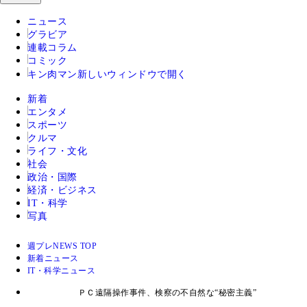
ニュース
グラビア
連載コラム
コミック
キン肉マン
新しいウィンドウで開く
新着
エンタメ
スポーツ
クルマ
ライフ・文化
社会
政治・国際
経済・ビジネス
IT・科学
写真
週プレNEWS TOP
新着ニュース
IT・科学ニュース
ＰＣ遠隔操作事件、検察の不自然な“秘密主義”