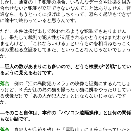
しかし、通常のＩＴ犯罪の場合、いろんなデータや証拠を組み
合わせないと犯罪が立証できないなんてことはありません。普
通なら、もうとっくに投げ出しちゃって、恐らく起訴もできず
に途中で終わっていると思うんです。
ただ、本件は投げ出して終われるような犯罪でもありません
し、果たして裁判で犯人性が立証されるかどうかはまだわかり
ませんけど、「これならいける」というものを相当ねちっこく
積み重ねる立証をしてきた、ということなんじゃないでしょう
か。
―証人の数があまりにも多いので、どうも検察が“苦戦”してい
るように見えるわけです。
落合
例の「江の島防犯カメラ」の映像も証拠にするんでしょ
うけど、Ｋ氏が江の島の猫を撮ったり猫に餌をやったりしてい
る映像だけで「あの人が犯人だ」とはならないじゃないです
か。
―そのこと自体は、本件の「パソコン遠隔操作」とは何の関係
もない話です。
落合
真犯人が足跡を残した「雲取山」にＫ氏も行っていたと