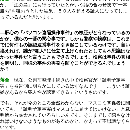
か、「江の島」にも行っていたとかいう話の合わせ技で“一本
勝ち”を狙おうとした結果、５０人を超える証人になってしま
っているんだと思います。
―肝心の「パソコン遠隔操作事件」の検証がどうなっているの
かが、僕らの一番の関心事です。しかも警察や検察は、これま
でに何件もの誤認逮捕事件を引き起こしているわけです。言い
換えれば、誰が“犯人”に仕立て上げられたとしても不思議はな
かった事件だと言うこともできるでしょう。検察は事件の真相
を解明し、同様の事件の再発を防ぐことができるんでしょう
か？
落合
現在、公判前整理手続きの中で検察官が「証明予定事
実」を被告側に明らかにしているはずなんです。「こういう証
拠があるから犯人性が認定できる」というものです。
でも、それが今のところ全然わからない。マスコミ関係者に聞
いても、「証明予定事実はマスコミに見せてはいけない」と裁
判所から厳命されているらしいんです。そこまでして隠さなけ
ればいけないようなものがあるのかと、かえって不思議なくら
いです。