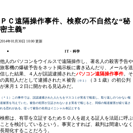
ＰＣ遠隔操作事件、検察の不自然な“秘
密主義”
2014年01月30日 10:00 更新
IT・科学
他人のパソコンをウイルスで遠隔操作し、著名人の殺害予告や
旅客機の爆破予告をネット掲示板に書き込んだり、メールを送
信した結果、４人が誤認逮捕された
パソコン遠隔操作事件
。そ
の真犯人だとして逮捕されたＫ被告
（３１歳）の初公判
（※１）
が来月１２日に開かれる見込みだ。
（＊１）この事件では、誤認逮捕された人たちをマスコミが実名で報道し、取り返しのつかない報
道被害を与えていた。被告の犯罪が立証されないまま実名で報じると、同様の報道被害が繰り返さ
れる恐れがある。従って被告の名前はイニシャル表記とする
検察は、有罪を立証するため５０人を超える証人を法廷に呼ぶ
ことを検討しているという。事実とすれば、裁判は間違いなく
長期化することだろう。