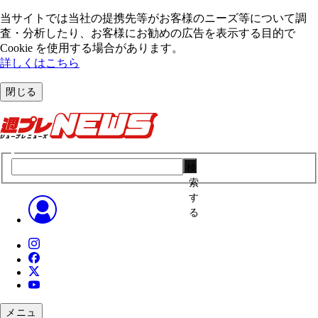
当サイトでは当社の提携先等がお客様のニーズ等について調
査・分析したり、お客様にお勧めの広告を表⽰する⽬的で
Cookie を使⽤する場合があります。
詳しくはこちら
閉じる
検
索
す
る
メニュ