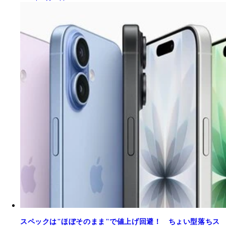
スペックは"ほぼそのまま"で値上げ回避！ ちょい型落ちス