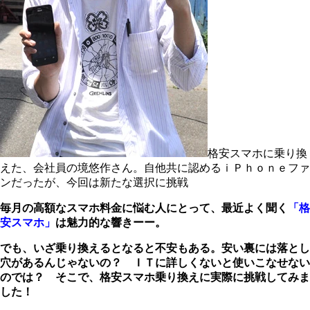
格安スマホに乗り換
えた、会社員の境悠作さん。自他共に認めるｉＰｈｏｎｅファ
ンだったが、今回は新たな選択に挑戦
毎月の高額なスマホ料金に悩む人にとって、最近よく聞く
「格
安スマホ」
は魅力的な響きーー。
でも、いざ乗り換えるとなると不安もある。安い裏には落とし
穴があるんじゃないの？ ＩＴに詳しくないと使いこなせない
のでは？ そこで、格安スマホ乗り換えに実際に挑戦してみま
した！