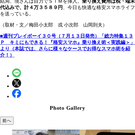
結局、境さんは自力でＳＩＭを挿入。
乗り換え費用は税・端末
代込みで、計４万３５８９円
、今日も快適な格安スマホライフ
を送っている。
（取材・文／梅田小太郎 戎 小次郎 山岡則夫）
■週刊プレイボーイ３０号（７月１３日発売）「総力特集１３
Ｐ キミにもできる！『格安スマホ』乗り換え術＜実践編＞」
より（本誌では、さらに様々なケースでお得なスマホ術を紹
介！）
Photo Gallery
前へ