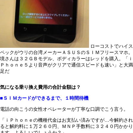
ローコストでハイス
ペックがウリの台湾メーカーＡＳＵＳのＳＩＭフリースマホ。
境さんは３２ＧＢモデル、ボディカラーはレッドを購入。「ｉ
Ｐｈｏｎｅ５より音声がクリアで通信スピードも速い」と大満
足だ
気になる乗り換え費用の合計金額は？
■ＳＩＭカードができるまで、１時間待機
電話の向こうの女性オペレーターが丁寧な口調でこう言う。
「ｉＰｈｏｎｅの機種代金はお支払い済みですが…今解約され
ると解約料に１万２６０円、ＭＮＰ手数料に３２４０円かかり
ます。よろしいでしょうか？」