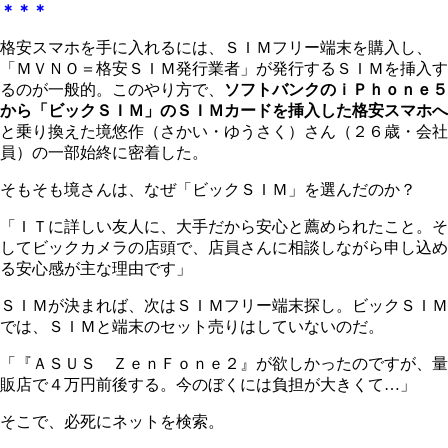
＊＊＊
格安スマホを手に入れるには、ＳＩＭフリー端末を購入し、
「ＭＶＮＯ＝格安ＳＩＭ発行業者」が発行するＳＩＭを挿入す
るのが一般的。このやり方で、
ソフトバンクのｉＰｈｏｎｅ５
から「ビックＳＩＭ」のＳＩＭカードを挿入した格安スマホへ
と乗り換えた境悠作（さかい・ゆうさく）さん（２６歳・会社
員）の一部始終に密着した。
そもそも境さんは、なぜ「ビックＳＩＭ」を選んだのか？
「ＩＴに詳しい友人に、大手だから安心と薦められたこと。そ
してビックカメラの店頭で、店員さんに相談しながら申し込め
る安心感が主な理由です」
ＳＩＭが決まれば、次はＳＩＭフリー端末探し。ビックＳＩＭ
では、ＳＩＭと端末のセット売りはしていないのだ。
「『ＡＳＵＳ ＺｅｎＦｏｎｅ２』が欲しかったのですが、量
販店で４万円前後する。今のぼくには負担が大きくて…」
そこで、必死にネットを検索。