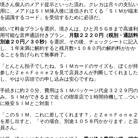
境さん個人のメアド提示といった流れ。クレカは月々の支払い
用に、メアドはＳＩＭ挿入後に送信されてくる「ＳＩＭが端末
を認識するコード」を受信するために必須だ。
続いて料金プランを選択。境さんは、ひと月５ＧＢまで高速利
用可能な音声通話付きプラン、
月額２２２０円（税別・通話料
別途２０円／３０秒）
を選択。その後、チェックシートに記入
し、１年未満に解約すると残月数×１０８０円の解約料がかか
ることを告げられて無事終了。
「とんとん拍子でしたね。ＳＩＭカードのサイズも、ぼくが持
参したＺｅｎＦｏｎｅ２を見て店員さんが判断してくれました
し、やはり店頭での申し込みは安心ですね」
手続きに約２０分、費用はＳＩＭパッケージ代金３２２９円の
み。ＳＩＭができるまで近くの喫茶店で１時間待機して…つい
に格安ＳＩＭとご対面！
「このＳＩＭ、これに差してくれます？」とＺｅｎＦｏｎｅ２
を差し出すと、「その場合、別途１０５８円かかります」と店
員さん。