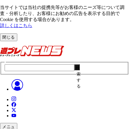
当サイトでは当社の提携先等がお客様のニーズ等について調
査・分析したり、お客様にお勧めの広告を表⽰する⽬的で
Cookie を使⽤する場合があります。
詳しくはこちら
閉じる
検
索
す
る
メニュ