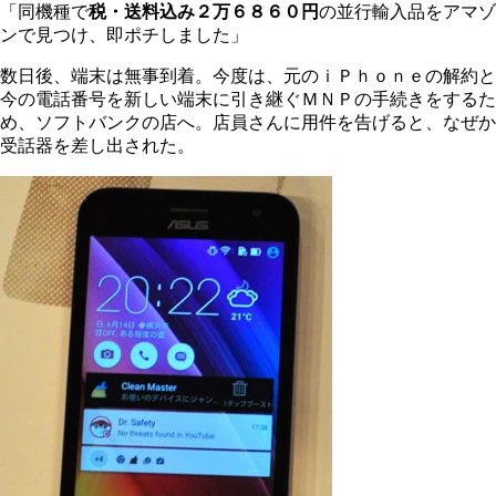
「同機種で
税・送料込み２万６８６０円
の並行輸入品をアマゾ
ンで見つけ、即ポチしました」
数日後、端末は無事到着。今度は、元のｉＰｈｏｎｅの解約と
今の電話番号を新しい端末に引き継ぐＭＮＰの手続きをするた
め、ソフトバンクの店へ。店員さんに用件を告げると、なぜか
受話器を差し出された。