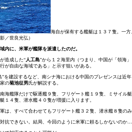
海自が保有する艦艇は１３７隻。一方
影／世良光弘）
域内に、米軍が艦隊を派遣したのだ。
が造成した“
人工島
”から１２海里内（つまり、中国が「領海
行が自由な海域である」と示す狙いがある。
島”を建設するなど、南シナ海における中国のプレゼンスは近
家の
菊池征男
氏が解説する。
南海艦隊だけで駆逐艦９隻、フリゲート艦１９隻、ミサイル艇
艇１４隻、潜水艦４０隻が増援に入ります。
軍は、すべて合わせてもフリゲート艦３２隻、潜水艦８隻のみ
対抗できない。結局、今回のように米軍に頼るしかないのか…