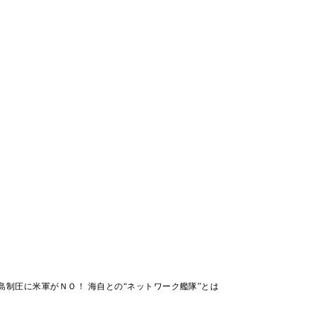
島制圧に米軍がＮＯ！ 海自との“ネットワーク艦隊”とは