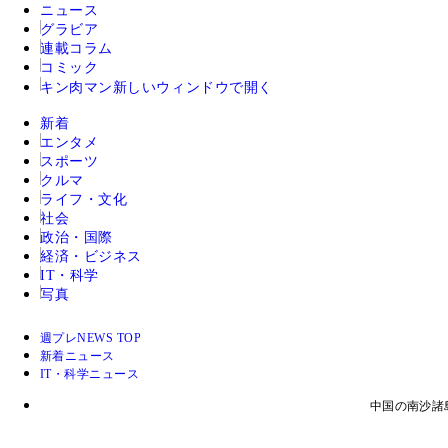
ニュース
グラビア
連載コラム
コミック
キン肉マン
新しいウィンドウで開く
新着
エンタメ
スポーツ
クルマ
ライフ・文化
社会
政治・国際
経済・ビジネス
IT・科学
写真
週プレNEWS TOP
新着ニュース
IT・科学ニュース
中国の南沙諸