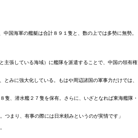
、中国海軍の艦艇は合計８９１隻と、数の上では多勢に無勢。
」と主張している海域）に艦隊を派遣することで、中国の領有権
年、とみに強大化している。もはや周辺諸国の軍事力だけでは、
８隻、潜水艦２７隻を保有。さらに、いざとなれば東海艦隊・
。つまり、有事の際には日米頼みというのが実情です」
。