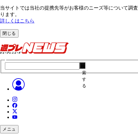
当サイトでは当社の提携先等がお客様のニーズ等について調査・
ります。
詳しくはこちら
閉じる
検
索
す
る
メニュ