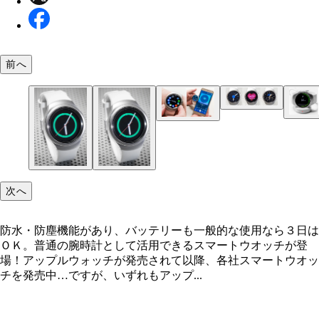
「標準で２０種類以上の盤面デザインが用意され、
前へ
プデートでさらに追加されています。デジタル表示
ロノグラフなどがあり、服とコーディネートしやす
もＳ２ならではです」（滝田氏）
【左】充電はワイヤレスドックへ載せるだけ。腕時
【左】ベゼルを回転させて機能をセレクト、文字や
普段使いが多いので、これはイイ！【右】よりアナ
の拡大など、画面タッチと併せて、より直感的な操
風味なデザインの『Ｇｅａｒ Ｓ２ ｃｌａｓｓｉｃ
できる【右】Ｓ２から各種スマホアプリの操作も可
勢価格５万円前後）も登場！ 「機能的にはＳ２と
だ。また、スマホ側からＳ２の設定を変更すること
ですが、こちらのタイプはバンドを既製品２０ｍｍ
きる
ものに交換できるのがポイントです」（滝田氏）
次へ
防水・防塵機能があり、バッテリーも一般的な使用なら３日は
ＯＫ。普通の腕時計として活用できるスマートウオッチが登
場！アップルウォッチが発売されて以降、各社スマートウオッ
チを発売中…ですが、いずれもアップ...