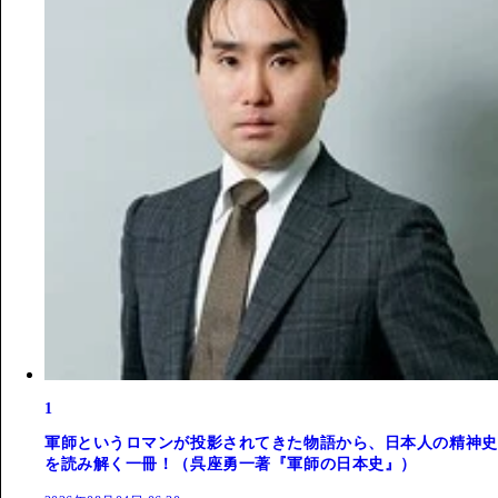
1
軍師というロマンが投影されてきた物語から、日本人の精神史
を読み解く一冊！（呉座勇一著『軍師の日本史』）