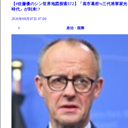
【#佐藤優のシン世界地図探索172】「高市幕府≒三代将軍家光
時代」が到来!?
2026年08月07日 07:00
政治・国際