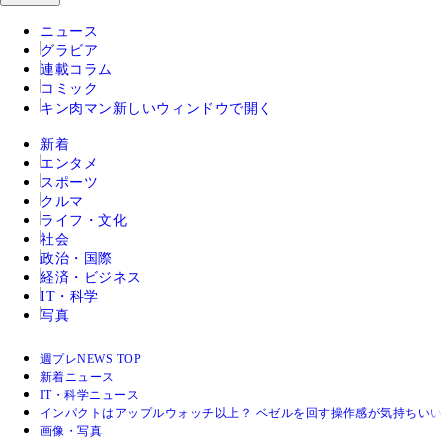
ニュース
グラビア
連載コラム
コミック
キン肉マン
新しいウィンドウで開く
新着
エンタメ
スポーツ
クルマ
ライフ・文化
社会
政治・国際
経済・ビジネス
IT・科学
写真
週プレNEWS TOP
新着ニュース
IT・科学ニュース
インパクトはアップルウォッチ以上？ ベゼルを回す操作感が気持ちいい
画像・写真