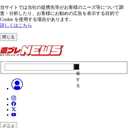
当サイトでは当社の提携先等がお客様のニーズ等について調
査・分析したり、お客様にお勧めの広告を表⽰する⽬的で
Cookie を使⽤する場合があります。
詳しくはこちら
閉じる
検
索
す
る
メニュ