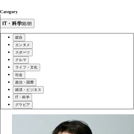
Category
IT・科学
開/閉
総合
エンタメ
スポーツ
クルマ
ライフ・文化
社会
政治・国際
経済・ビジネス
IT・科学
グラビア