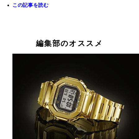
この記事を読む
防水・防塵機能があり、バッテリーも一般的な使用
【左】ベゼルを回転させて機能をセレクト、文字や
３日はＯＫ。普通の腕時計として活用できるスマー
の拡大など、画面タッチと併せて、より直感的な操
オッチが登場！
できる【右】Ｓ２から各種スマホアプリの操作も可
編集部のオススメ
だ。また、スマホ側からＳ２の設定を変更すること
きる