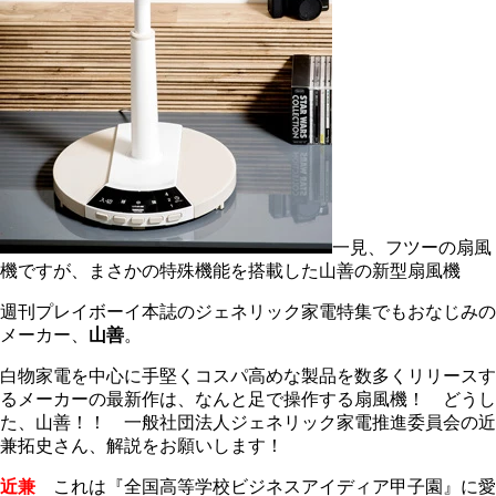
一見、フツーの扇風
機ですが、まさかの特殊機能を搭載した山善の新型扇風機
週刊プレイボーイ本誌のジェネリック家電特集でもおなじみの
メーカー、
山善
。
白物家電を中心に手堅くコスパ高めな製品を数多くリリースす
るメーカーの最新作は、なんと足で操作する扇風機！ どうし
た、山善！！ 一般社団法人ジェネリック家電推進委員会の近
兼拓史さん、解説をお願いします！
近兼
これは『全国高等学校ビジネスアイディア甲子園』に愛