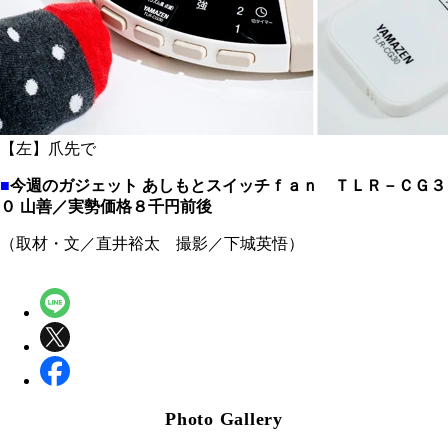
【左】爪先で
■
今週のガジェット
あしもとスイッチｆａｎ
ＴＬＲ－ＣＧ３
０
山善／実勢価格８千円前後
（取材・文／直井裕太 撮影／下城英悟）
Photo Gallery