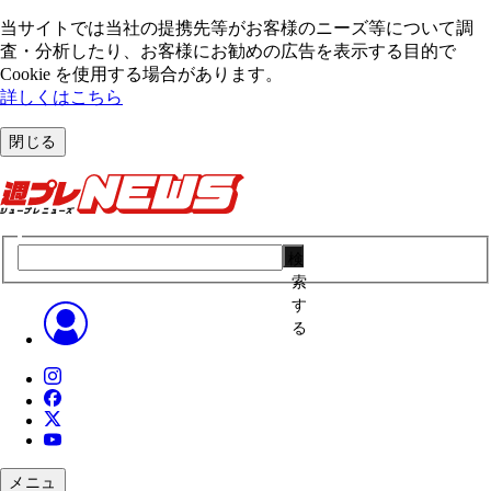
当サイトでは当社の提携先等がお客様のニーズ等について調
査・分析したり、お客様にお勧めの広告を表⽰する⽬的で
Cookie を使⽤する場合があります。
詳しくはこちら
閉じる
検
索
す
る
メニュ