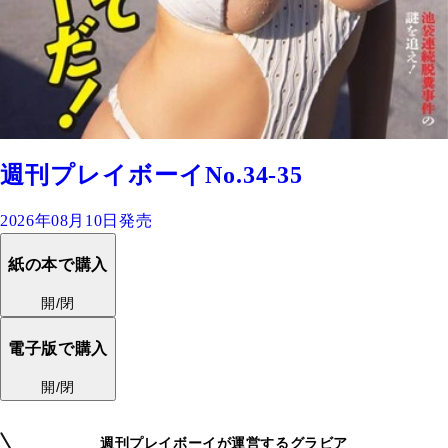
週刊プレイボーイNo.34-35
2026年08月10日発売
紙の本で購入
開/閉
電子版で購入
開/閉
週刊プレイボーイが運営するグラビア