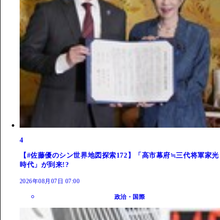
4
【#佐藤優のシン世界地図探索172】「高市幕府≒三代将軍家光
時代」が到来!?
2026年08月07日 07:00
政治・国際