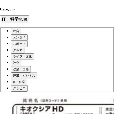
Category
IT・科学
開/閉
総合
エンタメ
スポーツ
クルマ
ライフ・文化
社会
政治・国際
経済・ビジネス
IT・科学
グラビア