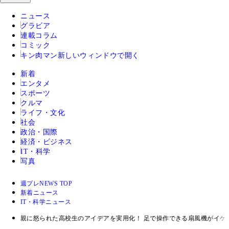
ニュース
グラビア
連載コラム
コミック
キン肉マン
新しいウィンドウで開く
新着
エンタメ
スポーツ
クルマ
ライフ・文化
社会
政治・国際
経済・ビジネス
IT・科学
写真
週プレNEWS TOP
新着ニュース
IT・科学ニュース
親に怒られた高校生のアイデアを実用化！ 足で操作できる扇風機がイケ