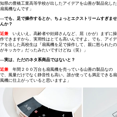
知県の豊橋工業高等学校が出したアイデアを山善が製品化した
扇風機なんです」
―でも、足で操作するとか、ちょっとエクストリームすぎませ
んか？
近兼
いえいえ。高齢者や妊婦さんなど、屈（かが）まずに操
作できますから、実用性はとても高いんですよ。でも、アイデ
アを出した高校生は『扇風機を足で操作して、親に怒られたの
がキッカケ』だったみたいですけどね（笑）」
―実は、ただのネタ系商品ではないと？
近兼
年間２００万台も扇風機を売っている山善の製品なの
で、風量だけでなく静音性も高い。誰が使っても満足できる扇
風機に仕上がっていると思いますよ」