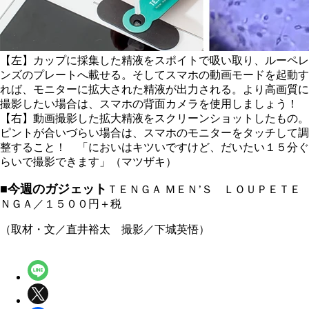
【左】カップに採集した精液をスポイトで吸い取り、ルーペレ
ンズのプレートへ載せる。そしてスマホの動画モードを起動す
れば、モニターに拡大された精液が出力される。より高画質に
撮影したい場合は、スマホの背面カメラを使用しましょう！
【右】動画撮影した拡大精液をスクリーンショットしたもの。
ピントが合いづらい場合は、スマホのモニターをタッチして調
整すること！ 「においはキツいですけど、だいたい１５分ぐ
らいで撮影できます」（マツザキ）
■今週のガジェット
ＴＥＮＧＡ ＭＥＮ’Ｓ ＬＯＵＰＥＴＥ
ＮＧＡ／１５００円＋税
（取材・文／直井裕太 撮影／下城英悟）