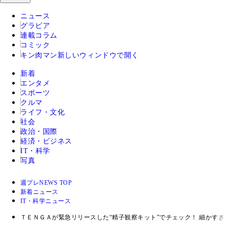
ニュース
グラビア
連載コラム
コミック
キン肉マン
新しいウィンドウで開く
新着
エンタメ
スポーツ
クルマ
ライフ・文化
社会
政治・国際
経済・ビジネス
IT・科学
写真
週プレNEWS TOP
新着ニュース
IT・科学ニュース
ＴＥＮＧＡが緊急リリースした“精子観察キット”でチェック！ 細かすぎ