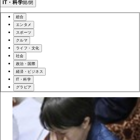
IT・科学
開/閉
総合
エンタメ
スポーツ
クルマ
ライフ・文化
社会
政治・国際
経済・ビジネス
IT・科学
グラビア