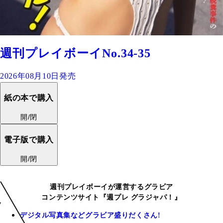
週刊プレイボーイNo.34-35
2026年08月10日発売
紙の本で購入
開/閉
電子版で購入
開/閉
週刊プレイボーイが運営するグラビア
コンテンツサイト『週プレ グラジャパ！』
デジタル写真集などグラビア盛りだくさん!