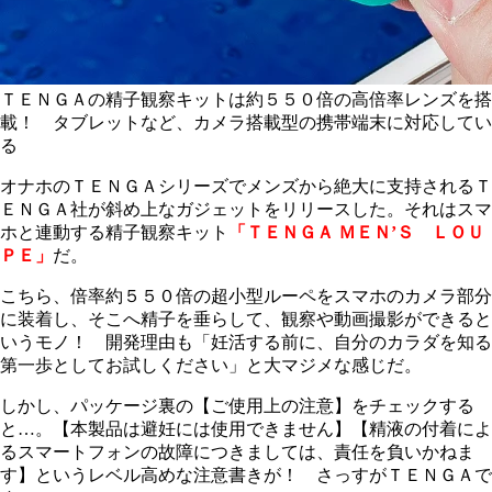
ＴＥＮＧＡの精子観察キットは約５５０倍の高倍率レンズを搭
載！ タブレットなど、カメラ搭載型の携帯端末に対応してい
る
オナホのＴＥＮＧＡシリーズでメンズから絶大に支持されるＴ
ＥＮＧＡ社が斜め上なガジェットをリリースした。それはスマ
ホと連動する精子観察キット
「ＴＥＮＧＡ ＭＥＮ’Ｓ ＬＯＵ
ＰＥ」
だ。
こちら、倍率約５５０倍の超小型ルーペをスマホのカメラ部分
に装着し、そこへ精子を垂らして、観察や動画撮影ができると
いうモノ！ 開発理由も「妊活する前に、自分のカラダを知る
第一歩としてお試しください」と大マジメな感じだ。
しかし、パッケージ裏の【ご使用上の注意】をチェックする
と…。【本製品は避妊には使用できません】【精液の付着によ
るスマートフォンの故障につきましては、責任を負いかねま
す】というレベル高めな注意書きが！ さっすがＴＥＮＧＡで