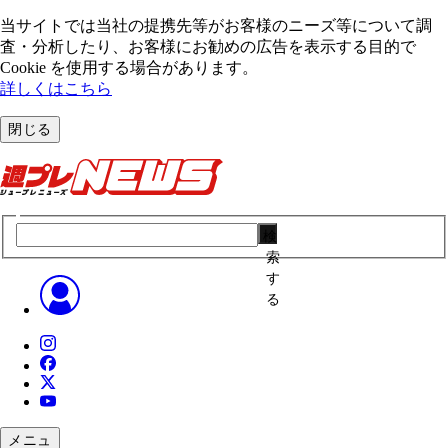
当サイトでは当社の提携先等がお客様のニーズ等について調
査・分析したり、お客様にお勧めの広告を表⽰する⽬的で
Cookie を使⽤する場合があります。
詳しくはこちら
閉じる
検
索
す
る
メニュ