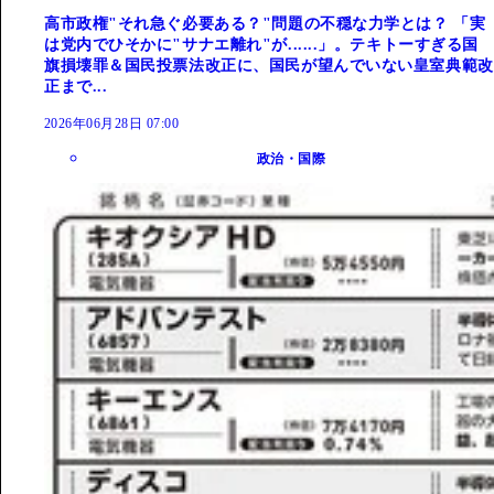
高市政権"それ急ぐ必要ある？"問題の不穏な力学とは？ 「実
は党内でひそかに"サナエ離れ"が......」。テキトーすぎる国
旗損壊罪＆国民投票法改正に、国民が望んでいない皇室典範改
正まで...
2026年06月28日 07:00
政治・国際