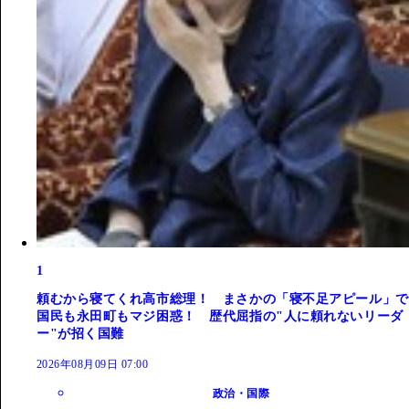
1
頼むから寝てくれ高市総理！ まさかの「寝不足アピール」で
国民も永田町もマジ困惑！ 歴代屈指の"人に頼れないリーダ
ー"が招く国難
2026年08月09日 07:00
政治・国際