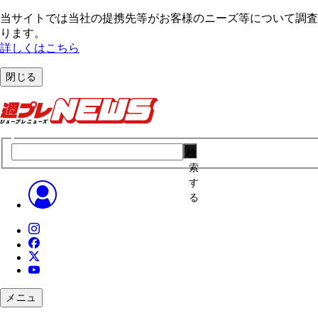
当サイトでは当社の提携先等がお客様のニーズ等について調査・
ります。
詳しくはこちら
閉じる
検
索
す
る
メニュ