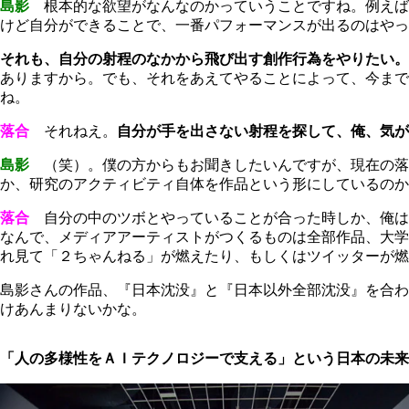
島影
根本的な欲望がなんなのかっていうことですね。例えば
けど自分ができることで、一番パフォーマンスが出るのはやっ
それも、自分の射程のなかから飛び出す創作行為をやりたい。
ありますから。でも、それをあえてやることによって、今まで
ね。
落合
それねえ。
自分が手を出さない射程を探して、俺、気が
島影
（笑）。僕の方からもお聞きしたいんですが、現在の落
か、研究のアクティビティ自体を作品という形にしているのか
落合
自分の中のツボとやっていることが合った時しか、俺は
なんで、メディアアーティストがつくるものは全部作品、大学
れ見て「２ちゃんねる」が燃えたり、もしくはツイッターが燃
島影さんの作品、『日本沈没』と『日本以外全部沈没』を合わ
けあんまりないかな。
「人の多様性をＡＩテクノロジーで支える」という日本の未来