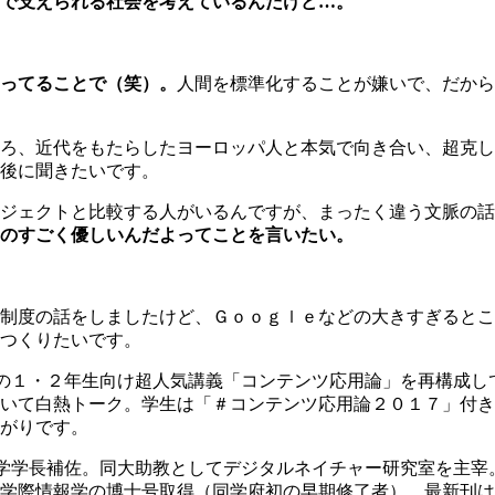
で支えられる社会を考えているんだけど…。
ってることで（笑）。
人間を標準化することが嫌いで、だから
ろ、近代をもたらしたヨーロッパ人と本気で向き合い、超克し
後に聞きたいです。
ジェクトと比較する人がいるんですが、まったく違う文脈の話
のすごく優しいんだよってことを言いたい。
制度の話をしましたけど、Ｇｏｏｇｌｅなどの大きすぎるとこ
つくりたいです。
の１・２年生向け超人気講義「コンテンツ応用論」を再構成して
いて白熱トーク。学生は「＃コンテンツ応用論２０１７」付き
がりです。
学学長補佐。同大助教としてデジタルネイチャー研究室を主宰
学際情報学の博士号取得（同学府初の早期修了者）。最新刊は