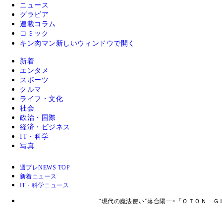
ニュース
グラビア
連載コラム
コミック
キン肉マン
新しいウィンドウで開く
新着
エンタメ
スポーツ
クルマ
ライフ・文化
社会
政治・国際
経済・ビジネス
IT・科学
写真
週プレNEWS TOP
新着ニュース
IT・科学ニュース
“現代の魔法使い”落合陽一×「ＯＴＯＮ 