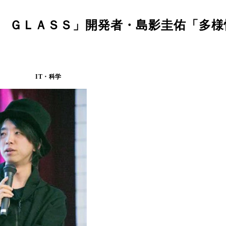
Ｎ ＧＬＡＳＳ」開発者・島影圭佑「多
IT・科学