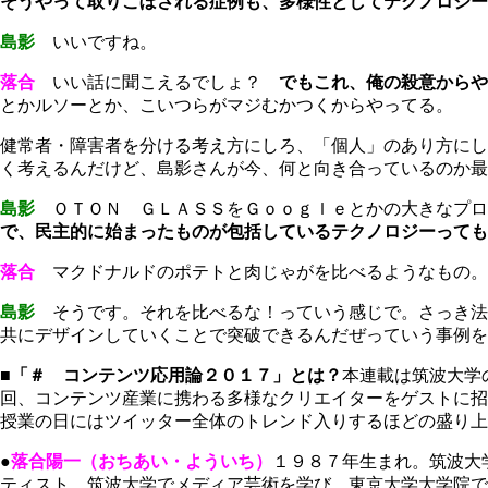
そうやって取りこぼされる症例も、多様性としてテクノロジー
島影
いいですね。
落合
いい話に聞こえるでしょ？
でもこれ、俺の殺意からや
とかルソーとか、こいつらがマジむかつくからやってる。
健常者・障害者を分ける考え方にしろ、「個人」のあり方にし
く考えるんだけど、島影さんが今、何と向き合っているのか最
島影
ＯＴＯＮ ＧＬＡＳＳをＧｏｏｇｌｅとかの大きなプロ
で、民主的に始まったものが包括しているテクノロジーっても
落合
マクドナルドのポテトと肉じゃがを比べるようなもの。
島影
そうです。それを比べるな！っていう感じで。さっき法
共にデザインしていくことで突破できるんだぜっていう事例を
■「＃ コンテンツ応用論２０１７」とは？
本連載は筑波大学
回、コンテンツ産業に携わる多様なクリエイターをゲストに招
授業の日にはツイッター全体のトレンド入りするほどの盛り上
●
落合陽一（おちあい・よういち）
１９８７年生まれ。筑波大
ティスト。筑波大学でメディア芸術を学び、東京大学大学院で