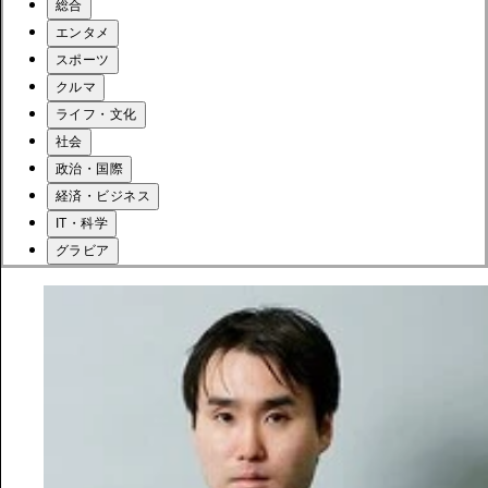
総合
エンタメ
スポーツ
クルマ
ライフ・文化
社会
政治・国際
経済・ビジネス
IT・科学
グラビア