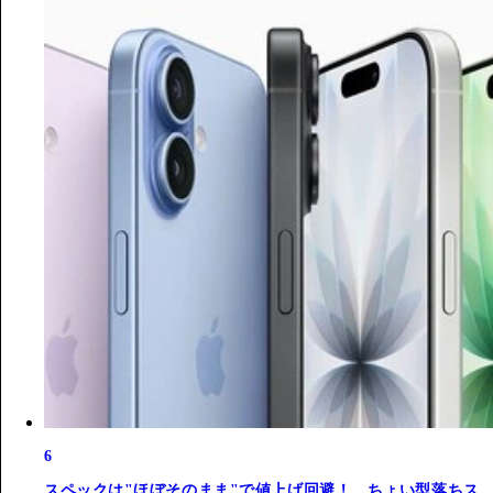
6
スペックは"ほぼそのまま"で値上げ回避！ ちょい型落ちス