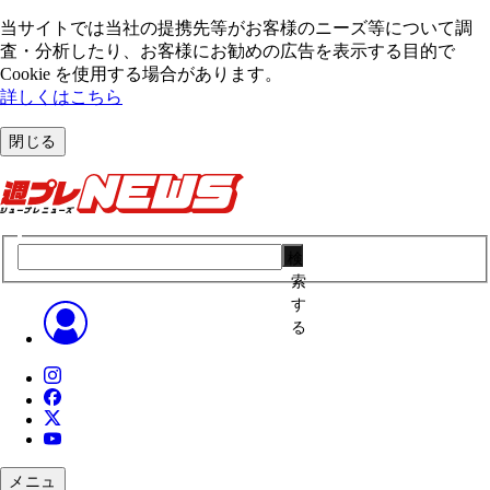
当サイトでは当社の提携先等がお客様のニーズ等について調
査・分析したり、お客様にお勧めの広告を表⽰する⽬的で
Cookie を使⽤する場合があります。
詳しくはこちら
閉じる
検
索
す
る
メニュ