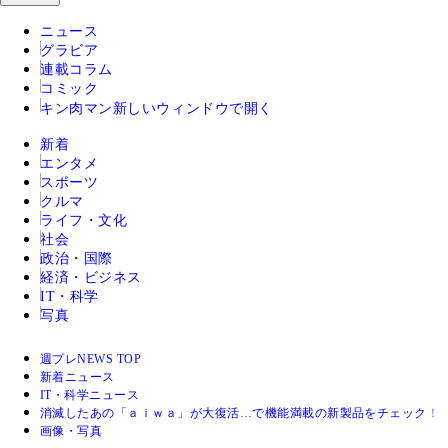
ニュース
グラビア
連載コラム
コミック
キン肉マン
新しいウィンドウで開く
新着
エンタメ
スポーツ
クルマ
ライフ・文化
社会
政治・国際
経済・ビジネス
IT・科学
写真
週プレNEWS TOP
新着ニュース
IT・科学ニュース
消滅したあの「ａｉｗａ」が大復活…で機能満載の新製品をチェック！
画像・写真