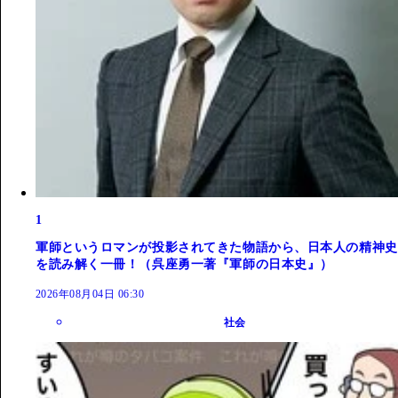
1
軍師というロマンが投影されてきた物語から、日本人の精神史
を読み解く一冊！（呉座勇一著『軍師の日本史』）
2026年08月04日 06:30
社会