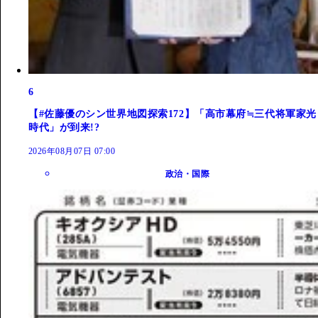
6
【#佐藤優のシン世界地図探索172】「高市幕府≒三代将軍家光
時代」が到来!?
2026年08月07日 07:00
政治・国際