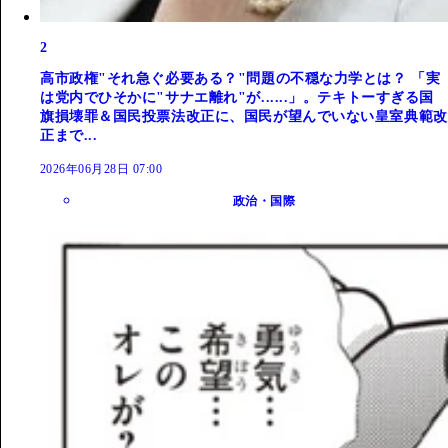
2
高市政権"それ急ぐ必要ある？"問題の不穏な力学とは？ 「実
は党内でひそかに"サナエ離れ"が......」。テキトーすぎる国
旗損壊罪＆国民投票法改正に、国民が望んでいない皇室典範改
正まで...
2026年06月28日 07:00
政治・国際