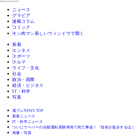
ニュース
グラビア
連載コラム
コミック
キン肉マン
新しいウィンドウで開く
新着
エンタメ
スポーツ
クルマ
ライフ・文化
社会
政治・国際
経済・ビジネス
IT・科学
写真
週プレNEWS TOP
新着ニュース
IT・科学ニュース
ついにウーバーの自動運転実験車両で死亡事故！「技術が進歩するほど
画像・写真