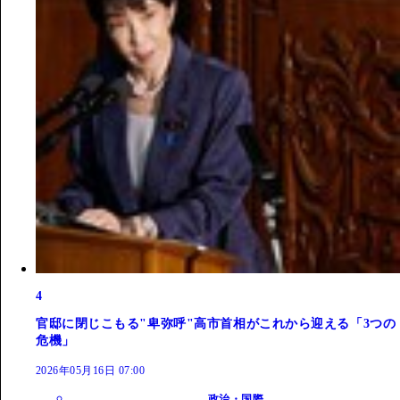
4
官邸に閉じこもる"卑弥呼"高市首相がこれから迎える「3つの
危機」
2026年05月16日 07:00
政治・国際