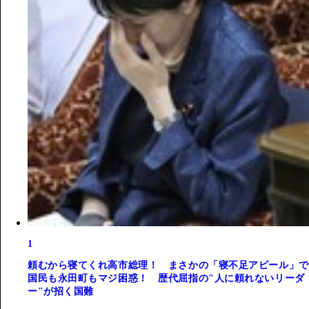
1
頼むから寝てくれ高市総理！ まさかの「寝不足アピール」で
国民も永田町もマジ困惑！ 歴代屈指の"人に頼れないリーダ
ー"が招く国難