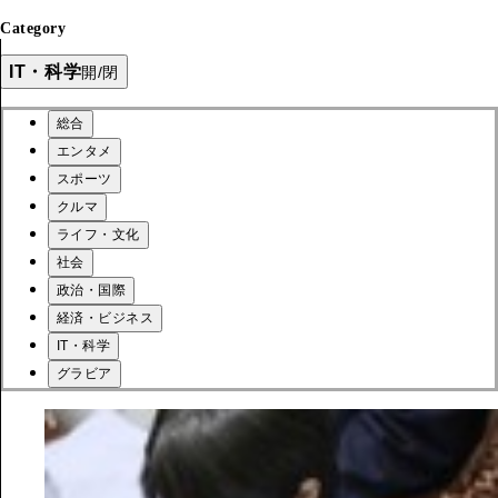
Category
IT・科学
開/閉
総合
エンタメ
スポーツ
クルマ
ライフ・文化
社会
政治・国際
経済・ビジネス
IT・科学
グラビア