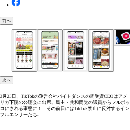
前へ
2017年、バイトダンスはアメリカ進出するにあた
3月23日、TikTokの運営会社バイトダンスの周受資C
当時すでに一定のファンを獲得していたショート動
アメリカ下院の公聴会に出席。民主・共和両党の議
プリ「musical.ly」を買収。翌年にはmusical.lyの機
らフルボッコにされる事態に！ その前日にはTikT
TikTokに統合した
止に反対するインフルエンサーたちがホワイトハウ
次へ
で抗議デモを行なった
3月23日、TikTokの運営会社バイトダンスの周受資CEOはアメ
リカ下院の公聴会に出席。民主・共和両党の議員からフルボッ
コにされる事態に！ その前日にはTikTok禁止に反対するイン
フルエンサーたち...