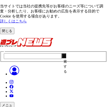
当サイトでは当社の提携先等がお客様のニーズ等について調
査・分析したり、お客様にお勧めの広告を表⽰する⽬的で
Cookie を使⽤する場合があります。
詳しくはこちら
閉じる
検
索
す
る
メニュ