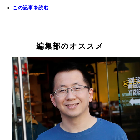
この記事を読む
編集部のオススメ
『Temu』 SHEINを猛追中のEC。今年2月、スー
『CapCut』 豊富なテンプレート、丁寧な解説の
『SHEIN』 アメリカでの流通総額が3兆円を突破
『Lemon8』 ファッション、メイク、旅行、グル
ウルにCMを配信して一気に知名度アップ。安かろ
トリアルが実装され、縦横問わず動画の簡単編集が
国発の越境EC。10代から30代の世代に特に人気で
がカテゴライズされ、そこに動画を投稿できるSNS
かろう路線だが、SHEINをしのぐ爆安価格で全米
能。月間アクティブユーザーが1億人を突破した、
やライバルはAmazonのみ！ 昨年は日本でも大ブ
リ。インスタ的な使いこなしができ、すでにＺ世代
食する人気ECに！
ダンスの次期主力アプリ
して定番化
心にブレイクしている