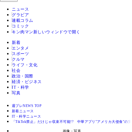
ニュース
グラビア
連載コラム
コミック
キン肉マン
新しいウィンドウで開く
新着
エンタメ
スポーツ
クルマ
ライフ・文化
社会
政治・国際
経済・ビジネス
IT・科学
写真
週プレNEWS TOP
新着ニュース
IT・科学ニュース
「TikTok禁止」だけじゃ収束不可能!? 中華アプリ"アメリカ大侵食"の
画像・写真