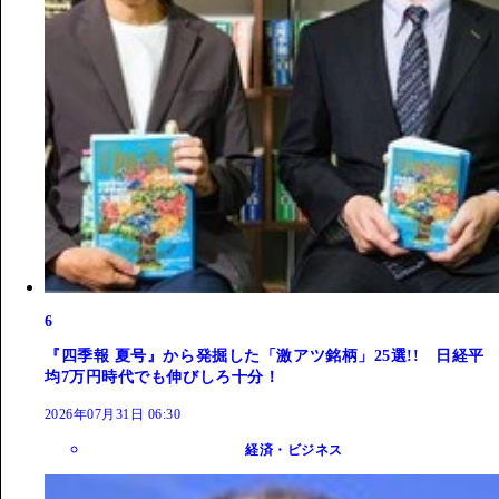
6
『四季報 夏号』から発掘した「激アツ銘柄」25選!! 日経平
均7万円時代でも伸びしろ十分！
2026年07月31日 06:30
経済・ビジネス