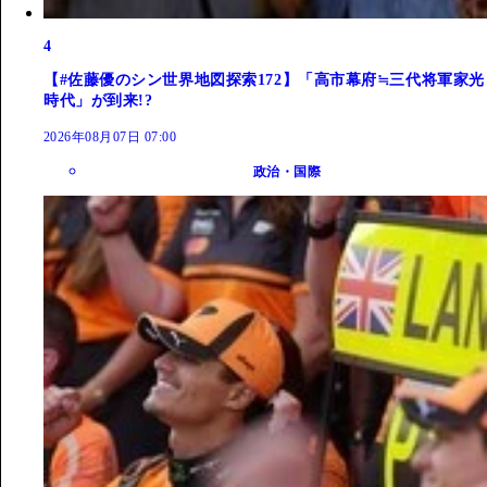
4
【#佐藤優のシン世界地図探索172】「高市幕府≒三代将軍家光
時代」が到来!?
2026年08月07日 07:00
政治・国際